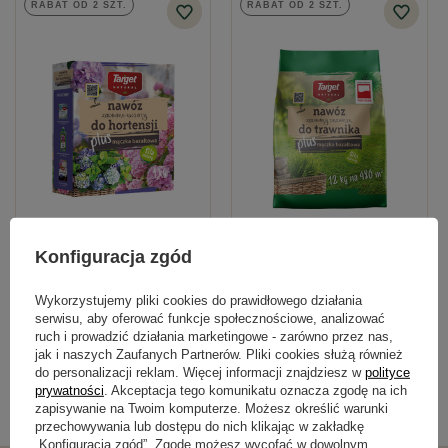
RABAT OD 2 SZT.
RABAT OD 2 SZT.
Podmiot odpowiedzialny za ten produkt na terenie UE
Więcej
Nawóz Zadbane Kwiaty - Do
Nawóz do trawnika – z mączką
Hortensji 1 kg
bazaltową – 12 kg Target
Konfiguracja zgód
19,79 zł
106,69 zł
Wykorzystujemy pliki cookies do prawidłowego działania
serwisu, aby oferować funkcje społecznościowe, analizować
ruch i prowadzić działania marketingowe - zarówno przez nas,
Kategorie powiązane
jak i naszych Zaufanych Partnerów. Pliki cookies służą również
do personalizacji reklam. Więcej informacji znajdziesz w
polityce
prywatności
. Akceptacja tego komunikatu oznacza zgodę na ich
Nawozy dla roślin domowych
,
Ratunek dla roślin domowych
,
zapisywanie na Twoim komputerze. Możesz określić warunki
przechowywania lub dostępu do nich klikając w zakładkę
„Konfiguracja zgód”. Zgodę możesz wycofać w dowolnym