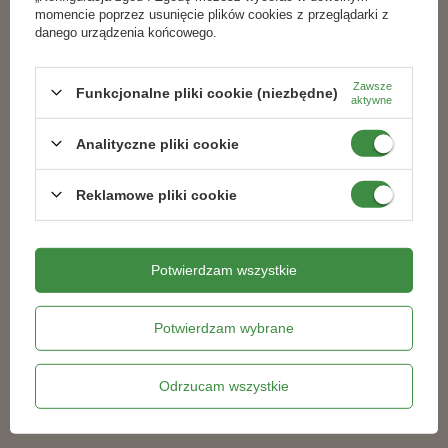
momencie poprzez usunięcie plików cookies z przeglądarki z
danego urządzenia końcowego.
Podobne produkty
Zawsze
Funkcjonalne pliki cookie (niezbędne)
aktywne
RABAT OD 2 SZT.
RABAT OD 2 SZT.
Analityczne pliki cookie
Reklamowe pliki cookie
Potwierdzam wszystkie
Potwierdzam wybrane
Nawóz z do roślin kwitnących z
Nawóz Zadbane Kwiaty - Do
mikroelementami 1 kg
Hortensji 1 kg
Odrzucam wszystkie
17,59 zł
19,79 zł