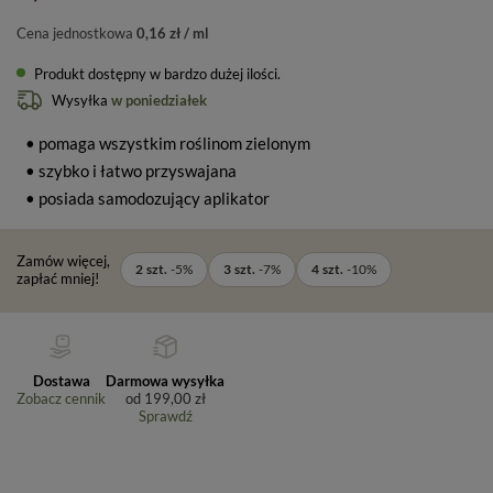
Cena jednostkowa
0,16 zł / ml
Produkt dostępny w bardzo dużej ilości
Wysyłka
w poniedziałek
• pomaga wszystkim roślinom zielonym
• szybko i łatwo przyswajana
• posiada samodozujący aplikator
Zamów więcej,
2
szt.
-
5
%
3
szt.
-
7
%
4
szt.
-
10
%
zapłać mniej!
Dostawa
Darmowa wysyłka
Zobacz cennik
od
199,00 zł
Sprawdź