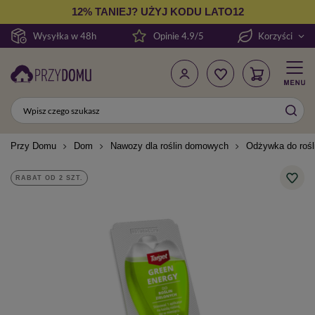
12% TANIEJ? UŻYJ KODU LATO12
Wysyłka w 48h
Opinie 4.9/5
Korzyści
Przy Domu
Dom
Nawozy dla roślin domowych
Odżywka do rośl
RABAT OD 2 SZT.