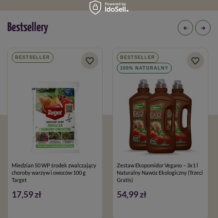
Bestsellery
BESTSELLER
BESTSELLER
100% NATURALNY
Miedzian 50 WP środek zwalczający
Zestaw Ekopomidor Vegano – 3x1 l
choroby warzyw i owoców 100 g
Naturalny Nawóz Ekologiczny (Trzeci
Target
Gratis)
17,59 zł
54,99 zł