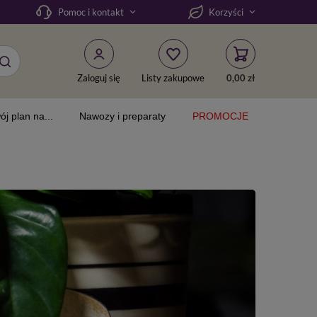
Pomoc i kontakt
Korzyści
Zaloguj się
Listy zakupowe
0,00 zł
ój plan na...
Nawozy i preparaty
PROMOCJE