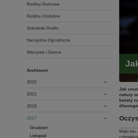
Rośliny Domowe
Rośliny Ozdobne
Szkodniki Roślin
Narzędzia Ogrodnicze
Warzywa i Owoce
Ja
Archiwum
2025
Jak uroz
2021
natury z
kwiaty n
dlaczego
2018
Oczys
2017
Grudzień
Mało kto 
Listopad
człowieka