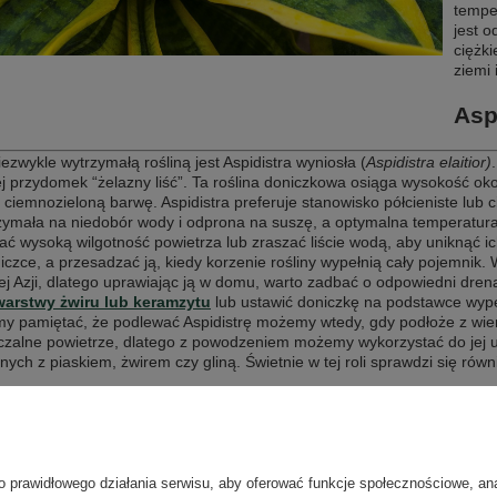
tempe
jest o
ciężki
ziemi 
Asp
iezwykle wytrzymałą rośliną jest Aspidistra wyniosła (
Aspidistra elaitior)
j przydomek “żelazny liść”. Ta roślina doniczkowa osiąga wysokość oko
 ciemnozieloną barwę. Aspidistra preferuje stanowisko półcieniste lub c
zymała na niedobór wody i odprona na suszę, a optymalna temperatur
ć wysoką wilgotność powietrza lub zraszać liście wodą, aby uniknąć ic
iczce, a przesadzać ją, kiedy korzenie rośliny wypełnią cały pojemnik. 
j Azji, dlatego uprawiając ją w domu, warto zadbać o odpowiedni dre
arstwy żwiru lub keramzytu
lub ustawić doniczkę na podstawce wype
y pamiętać, że podlewać Aspidistrę możemy wtedy, gdy podłoże z wierz
czalne powietrze, dlatego z powodzeniem możemy wykorzystać do jej 
ych z piaskiem, żwirem czy gliną. Świetnie w tej roli sprawdzi się równ
era - roślina o dziurawych liściach
największych roślin doniczkowych uprawianych we
 biur jest Monstera dziurawa (Monstera deliciosa),
o prawidłowego działania serwisu, aby oferować funkcje społecznościowe, an
do rodziny obrazkowatych Aracae. Jest rośliną pnącą