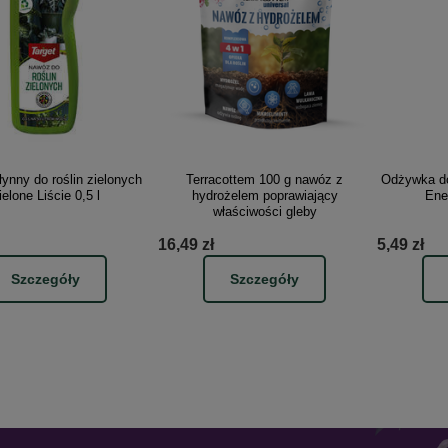
ynny do roślin zielonych
Terracottem 100 g nawóz z
Odżywka do
ielone Liście 0,5 l
hydrożelem poprawiający
Ene
właściwości gleby
16,49 zł
5,49 zł
Szczegóły
Szczegóły