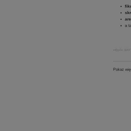
fi
sk
ar
a 
zdjęcie: SIXT
Pokaż wię