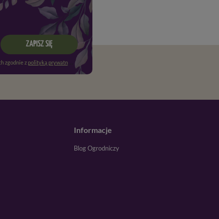
ZAPISZ SIĘ
h zgodnie z
polityką prywatności
. Więcej informacji znajdziesz w
regulaminie
.
Informacje
Blog Ogrodniczy