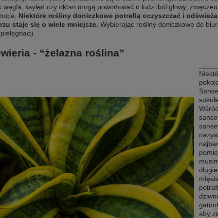
 węgla, ksylen czy oktan mogą powodować u ludzi ból głowy, zmęczeni
ucia.
Niektóre rośliny doniczkowe potrafią oczyszczać i odświeża
zu staje się o wiele mniejsze.
Wybierając rośliny doniczkowe do biura
 pielęgnacji.
wieria - “żelazna roślina”
Niekt
pokoja
Sanse
sukul
Wśród
sanse
sansew
nazywa
najba
pomie
musim
długi
mięsis
potra
dziwne
gatunk
aby zi