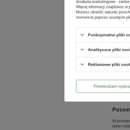
działania marketingowe - zarówn
się, dlat
Więcej informacji znajdziesz w
odpowiedn
Możesz określić warunki przec
kształcie
momencie poprzez usunięcie pl
dziurkowa
utrzymuje
powietrza
Funkcjonalne pliki c
od okna. 
nasłonecz
dziurkami
Analityczne pliki coo
rzadziej,
odwapnio
nabłyszcz
Reklamowe pliki coo
niż raz n
utrzymyw
także ust
Monstera
Potwierdzam wybra
torfowym
deliciosa
Monstera 
Pozost
W pomies
takie rośl