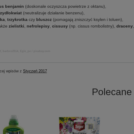
kus benjamin
(doskonale oczyszcza powietrze z oktanu),
rzydłokwiat
(neutralizuje działanie benzenu),
eka
,
trzykrotka
czy
bluszcz
(pomagają zniszczyć ksylen i toluen),
także
zielistki
,
nefrolepisy
,
cissusy
(np. cissus rombolistny),
draceny
Y, barbos2514, Egle_pe / pixabay.com
cej wpisów z
Styczeń 2017
Polecane