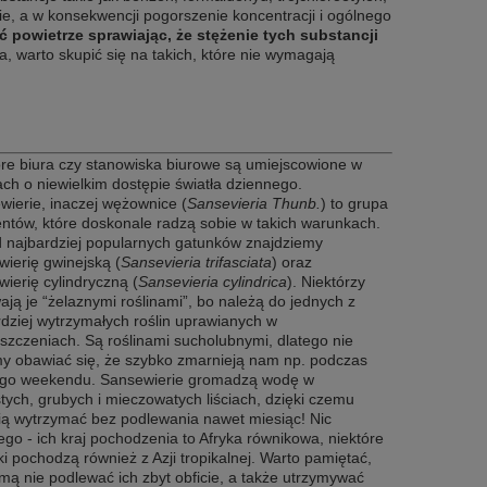
e, a w konsekwencji pogorszenie koncentracji i ogólnego
ć powietrze sprawiając, że stężenie tych substancji
, warto skupić się na takich, które nie wymagają
óre biura czy stanowiska biurowe są umiejscowione w
ch o niewielkim dostępie światła dziennego.
wierie, inaczej wężownice (
Sansevieria Thunb.
) to grupa
entów, które doskonale radzą sobie w takich warunkach.
 najbardziej popularnych gatunków znajdziemy
wierię gwinejską (
Sansevieria trifasciata
) oraz
ierię cylindryczną (
Sansevieria cylindrica
). Niektórzy
ją je “żelaznymi roślinami”, bo należą do jednych z
rdziej wytrzymałych roślin uprawianych w
szczeniach. Są roślinami sucholubnymi, dlatego nie
y obawiać się, że szybko zmarnieją nam np. podczas
ego weekendu. Sansewierie gromadzą wodę w
tych, grubych i mieczowatych liściach, dzięki czemu
fią wytrzymać bez podlewania nawet miesiąc! Nic
go - ich kraj pochodzenia to Afryka równikowa, niektóre
i pochodzą również z Azji tropikalnej. Warto pamiętać,
mą nie podlewać ich zbyt obficie, a także utrzymywać