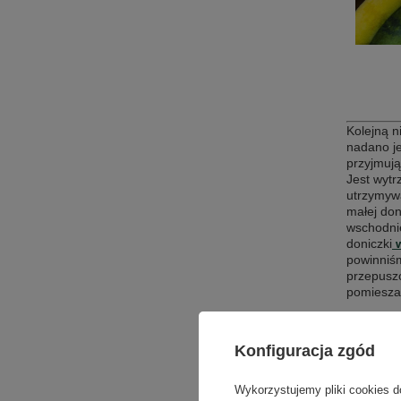
Kolejną n
nadano je
przyjmują
Jest wytr
utrzymywa
małej don
wschodnie
doniczki
w
powinniśm
przepusz
pomieszan
Monst
Konfiguracja zgód
Jedną z 
wnętrzach
Wykorzystujemy pliki cookies d
należąca 