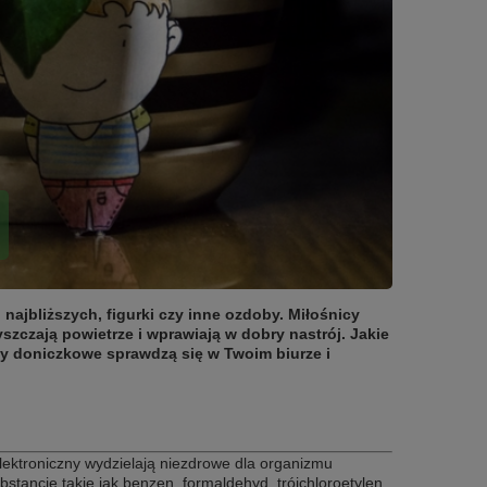
 najbliższych, figurki czy inne ozdoby. Miłośnicy
yszczają powietrze i wprawiają w dobry nastrój. Jakie
iny doniczkowe sprawdzą się w Twoim biurze i
elektroniczny wydzielają niezdrowe dla organizmu
stancje takie jak benzen, formaldehyd, trójchloroetylen,