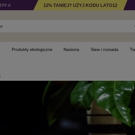
12% TANIEJ? UŻYJ KODU LATO12
199 zł
y
Produkty ekologiczne
Nasiona
Siew i rozsada
Tw
5