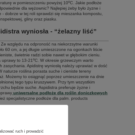
o
raturę w pomieszczeniu powyżej 10
C. Jakie podłoże
dpowiednie dla wężownic? Najlepiej żeby było żyzne i
e - dobrze w tej roli sprawdzi się mieszanka kompostu,
inspektowej, gliny oraz piasku.
idistra wyniosła - “żelazny liść”
. Ze względu na odproność na niekorzsytne warunki
ło 60 cm, a jej długie umieszczone na ogonkach liście
ieniste, świetnie radzi sobie nawet w głębokim cieniu.
o
a uprawy to 13-21
C. W okresie grzewczym warto
h zasychania. Apidistrę wyniosłą należy uprawiać w dość
W naturze roślina porasta suche i cieniste tereny
naż. Możemy to osiągnąć poprzez umieszczenie na dnie
łnionej tego typu kruszywem. Przy tym wszystkim
chu będzie suche. Aspidistra preferuje żyzne i
uprawy
uniwersalne podłoże dla roślin doniczkowych
ież specjalistyczne podłoże dla palm. products
alizować ruch i prowadzić