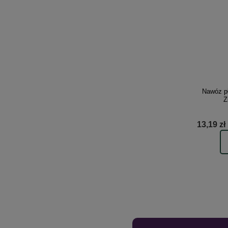
Nawóz pł
Z
13,19 zł