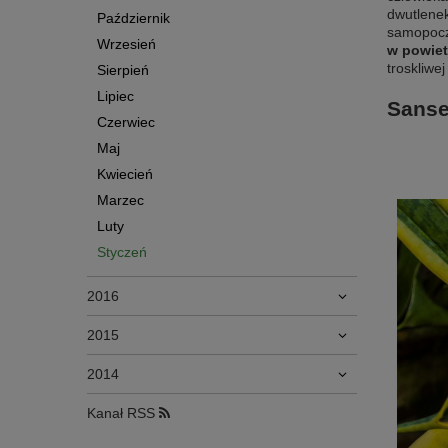
dwutlenek
Październik
samopocz
Wrzesień
w powietr
troskliwej
Sierpień
Lipiec
Sanse
Czerwiec
Maj
Kwiecień
Marzec
Luty
Styczeń
2016
2015
2014
Kanał RSS