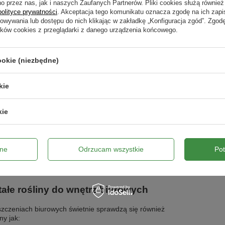
o przez nas, jak i naszych Zaufanych Partnerów. Pliki cookies służą również 
ego warunkach mieszkalnych należy zapewnić jej
polityce prywatności
. Akceptacja tego komunikatu oznacza zgodę na ich zap
ią podporę i dużą przestrzeń. Monstera o liściach w
howywania lub dostępu do nich klikając w zakładkę „Konfiguracja zgód”. Zg
 serca, z wiekiem coraz bardziej powycinanych i
ików cookies z przeglądarki z danego urządzenia końcowego.
nych najlepiej czuje się w pomieszczeniach, gdzie
o
 się temperatura 18-22
C oraz stała wilgotność
. Preferuje stanowisko jasne, półcieniste, około 2-3 m
ookie (niezbędne)
Latem należy ją chronić przed zbytnim
nieniem, ponieważ liście mogą pokryć żółte plamy z
. Latem wystarczy podlewać ją raz w tygodniu, zimą
kie
 pamiętając aby regularnie spryskiwać liście
ną wodą. Liście możemy również pielęgnować
aczem do liści, jednak nie należy robić tego częściej
kie
a 2 miesiące. Zimą powinniśmy pamiętać o tym, aby
ać w pomieszczeniu temperaturę powyżej 13oC, a
awić roślinę z dala od kaloryferów i grzejników.
 dziurawa dobrze rośnie w przepuszczalnym podłożu
ne
Odrzucam wszystkie
Po
. Ciekawymi odmianami Monstery są:
Monstera
 `Borsigiana`
,
Monstera deliciosa `Marmorata`,
deliciosa `Variegata`.
ałe rośliny do wnętrz biurowych
zczeniach biurowych świetnie sprawdzą się również
iny jak: