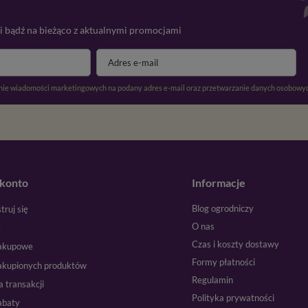
 i bądź na bieżąco z aktualnymi promocjami
ie wiadomości marketingowych na podany adres e-mail oraz przetwarzanie danych osobowyc
konto
Informacje
Blog ogrodniczy
truj się
O nas
k
Czas i koszty dostawy
zakupowe
Formy płatności
zakupionych produktów
Regulamin
a transakcji
Polityka prywatności
abaty