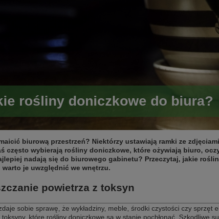
kie rośliny doniczkowe do biura?
maicić biurową przestrzeń? Niektórzy ustawiają ramki ze zdjęciami
aś często wybierają rośliny doniczkowe, które ożywiają biuro, ocz
ajlepiej nadają się do biurowego gabinetu? Przeczytaj, jakie rośl
 warto je uwzględnić we wnętrzu.
zczanie powietrza z toksyn
zdaje sobie sprawę, że wykładziny, meble, środki czystości czy sprzęt 
 toksyny, które rośliny doniczkowe są w stanie pochłonąć. Szkodliwe sub