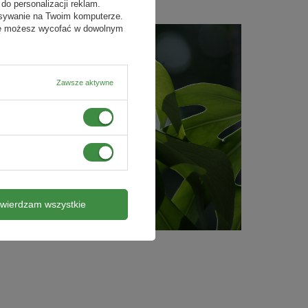
do personalizacji reklam.
isywanie na Twoim komputerze.
odę możesz wycofać w dowolnym
Zawsze aktywne
twierdzam wszystkie