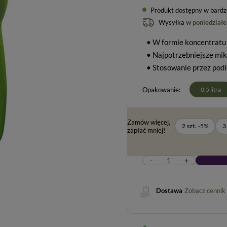
Produkt dostępny w bardzo 
Wysyłka
w poniedziałe
• W formie koncentratu
• Najpotrzebniejsze mi
• Stosowanie przez pod
Opakowanie
0,5 litra
Zamów więcej,
2
szt.
-
5
%
3
zapłać mniej!
-
+
Dostawa
Zobacz cennik