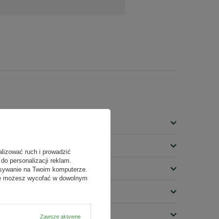
ie widzę dużych efektów
alizować ruch i prowadzić
do personalizacji reklam.
isywanie na Twoim komputerze.
odę możesz wycofać w dowolnym
Zawsze aktywne