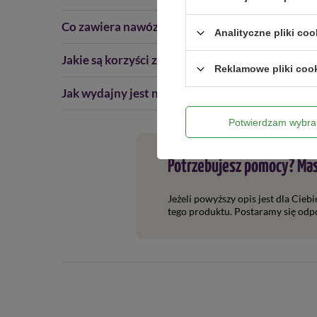
Co zawiera nawóz Zielone Liście?
Analityczne pliki coo
Jakie są korzyści ze stosowania nawozu Zielone 
Reklamowe pliki coo
Jak wydajny jest nawóz Zielone liście
Potwierdzam wybra
Potrzebujesz pomocy? Mas
Jeżeli powyższy opis jest dla Cieb
tego produktu. Postaramy się odpo