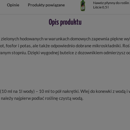
Nawóz płynny do roślin 
Opinie
Produkty powiązane
Liście 0,5 l
Opis produktu
n zielonych hodowanych w warunkach domowych zapewnia piękne wyba
t, fosfor i potas, ale także odpowiednio dobrane mikroskładniki. R
rkowanym stopniu. Dzięki wygodnej butelce z dozownikiem odmierzys
0 ml na 1l wody) – 10 ml to pół nakrętki. Wlej do konewki z wodą i w
, należy najpierw podlać roślinę czystą wodą.