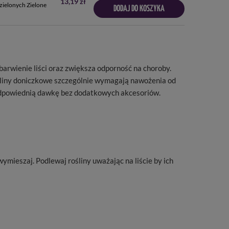
13,19 zł
zielonych Zielone
DODAJ DO KOSZYKA
rwienie liści oraz zwiększa odporność na choroby.
ośliny doniczkowe szczególnie wymagają nawożenia od
z odpowiednią dawkę bez dodatkowych akcesoriów.
ymieszaj. Podlewaj rośliny uważając na liście by ich