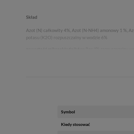
Skład
Azot (N) całkowity 4%, Azot (N-NH4) amonowy 1 %, Az
potasu (K2O) rozpuszczalny w wodzie 6%
zawartość mikroskładników:
Bor (B) rozpuszczalny w 
wodzie, schelatowane przez EDTA - 0,02%, Mangan (Mn
rozpuszczalny w wodzie, schelatowany przez EDTA- 0
Symbol
Kiedy stosować