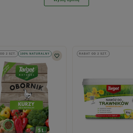
OD 2 SZT.
100% NATURALNY
RABAT OD 2 SZT.