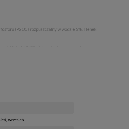
fosforu (P2O5) rozpuszczalny w wodzie 5%, Tlenek
zez EDTA - 0,002%, Żelazo (Fe) rozpuszczalne w
n (Mo) rozpuszczalny w wodzie - 0,001%, Cynk (Zn)
pień
wrzesień