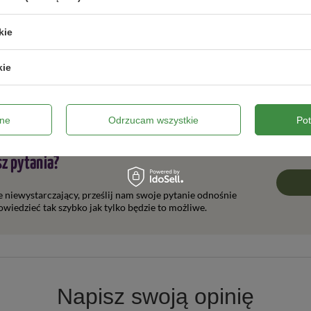
kie
Liście?
kie
ne
Odrzucam wszystkie
Po
z pytania?
ie niewystarczający, prześlij nam swoje pytanie odnośnie
wiedzieć tak szybko jak tylko będzie to możliwe.
Napisz swoją opinię