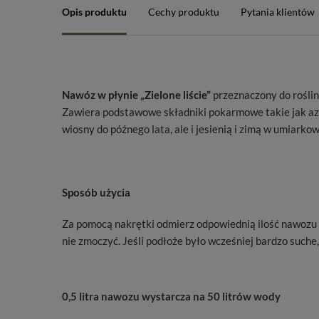
Opis produktu
Cechy produktu
Pytania klientów
Nawóz w płynie „Zielone liście”
przeznaczony do rośli
Zawiera podstawowe składniki pokarmowe takie jak azo
wiosny do późnego lata, ale i jesienią i zimą w umia
Sposób użycia
Za pomocą nakrętki odmierz odpowiednią ilość nawozu (1
nie zmoczyć. Jeśli podłoże było wcześniej bardzo suche
0,5 litra nawozu wystarcza na 50 litrów wody