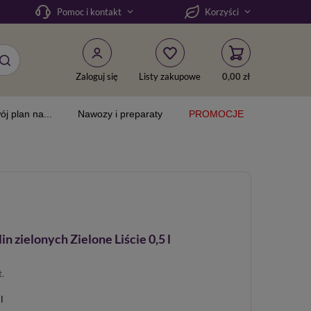
Pomoc i kontakt
Korzyści
Zaloguj się
Listy zakupowe
0,00 zł
ój plan na...
Nawozy i preparaty
PROMOCJE
n zielonych Zielone Liście 0,5 l
t.
l