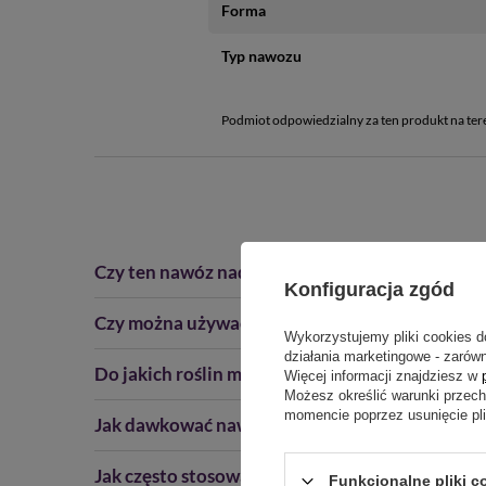
Forma
Typ nawozu
Podmiot odpowiedzialny za ten produkt na ter
Czy ten nawóz nadaje się także do paproci i pal
Konfiguracja zgód
Czy można używać ten nawóz co tydzień, czy r
Wykorzystujemy pliki cookies d
działania marketingowe - zarówn
Do jakich roślin można stosować nawóz w płynie
Więcej informacji znajdziesz w
Możesz określić warunki przec
momencie poprzez usunięcie pl
Jak dawkować nawóz Zielone Liście?
Jak często stosować nawóz Zielone Liście?
Funkcjonalne pliki c