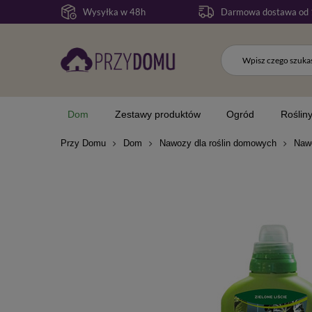
Wysyłka w 48h
Darmowa dostawa od 
Dom
Zestawy produktów
Ogród
Roślin
Przy Domu
Dom
Nawozy dla roślin domowych
Nawó