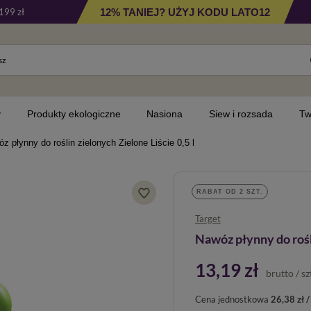
12% TANIEJ? UŻYJ KODU LATO12
199 zł
y
Produkty ekologiczne
Nasiona
Siew i rozsada
Tw
z płynny do roślin zielonych Zielone Liście 0,5 l
RABAT OD 2 SZT.
Target
Nawóz płynny do rośli
13,19 zł
brutto
/
sz
Cena jednostkowa
26,38 zł / 