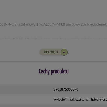
ot (N-NO3) azotanowy 1 %, Azot (N-NH2) amidowy 2%, Pięciotlenek 
wodzie - 0,01%, Miedz (Cu) rozpuszczalna w wodzie, schelatowana pr
) rozpuszczalny w wodzie, schelatowany przez EDTA - 0,01% Molibde
,002%
POKAŻ WIĘCEJ
Cechy produktu
5901875005570
kwiecień
maj
czerwiec
lipiec
sier