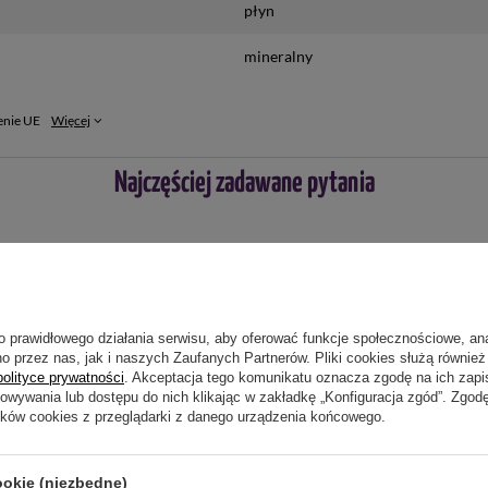
płyn
mineralny
enie UE
Więcej
Najczęściej zadawane pytania
m? Na difenbachii spisuje się świetnie ale na pozostałych n
obić przerwy od podlewania tym nawozem
o prawidłowego działania serwisu, aby oferować funkcje społecznościowe, an
o przez nas, jak i naszych Zaufanych Partnerów. Pliki cookies służą również 
 Zielone Liście?
polityce prywatności
. Akceptacja tego komunikatu oznacza zgodę na ich zap
howywania lub dostępu do nich klikając w zakładkę „Konfiguracja zgód”. Zg
ików cookies z przeglądarki z danego urządzenia końcowego.
ookie (niezbędne)