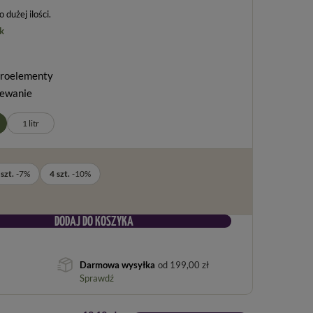
dużej ilości
k
kroelementy
lewanie
1 litr
szt.
-
7
%
4
szt.
-
10
%
DODAJ DO KOSZYKA
Darmowa wysyłka
od
199,00 zł
Sprawdź