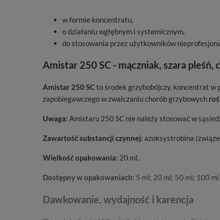
w formie koncentratu,
o działaniu wgłębnym i systemicznym,
do stosowania przez użytkowników nieprofesjona
Amistar 250 SC - mączniak, szara pleśń,
Amistar 250 SC
to środek grzybobójczy, koncentrat w 
zapobiegawczego w zwalczaniu chorób grzybowych
roś
Uwaga:
Amistaru 250 SC nie należy stosować w sąsied
Zawartość substancji czynnej:
azoksystrobina (związek
Wielkość opakowania:
20 ml.
Dostępny w opakowaniach:
5 ml; 20 ml; 50 ml; 100 ml
Dawkowanie, wydajność i karencja
2