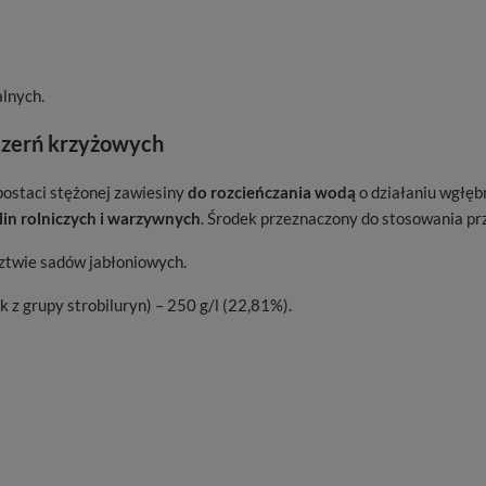
lnych.
 czerń krzyżowych
postaci stężonej zawiesiny
do rozcieńczania wodą
o działaniu wgłęb
lin rolniczych i warzywnych
. Środek przeznaczony do stosowania pr
ztwie sadów jabłoniowych.
 z grupy strobiluryn) – 250 g/l (22,81%).