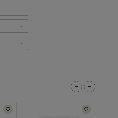
22/15/9335
ę zamieszczone w etykiecie i informacje dotyczące
magane od osób nabywających środki ochrony roślin,
13