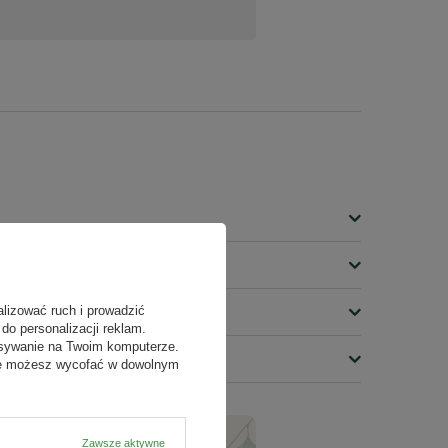
ć do zbiornika opryskiwacza napełnionego częściowo
ymieszać.
 przypadku przerw w opryskiwaniu, przed ponownym
alizować ruch i prowadzić
do personalizacji reklam.
isywanie na Twoim komputerze.
odę możesz wycofać w dowolnym
Zawsze aktywne