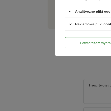
plamistość siatkowa,
Potrzebujesz pomocy? Mas
rdza brunatna,
Analityczne pliki coo
rdza jęczmienia,
Jeżeli powyższy opis jest dla Cieb
tego produktu. Postaramy się odpo
rizoktonioza ziemniaka,
Reklamowe pliki coo
rynchosporioza zbóż,
septorioza liści,
septorioza selera,
Potwierdzam wybra
septorioza plew,
szara pleśń,
zgnilizna twardzikowa,
zaraza ziemniaka.
Do pobrania
Dokumenty do pobrania:
Treść twojej o
Etykieta Amistar 250 SC