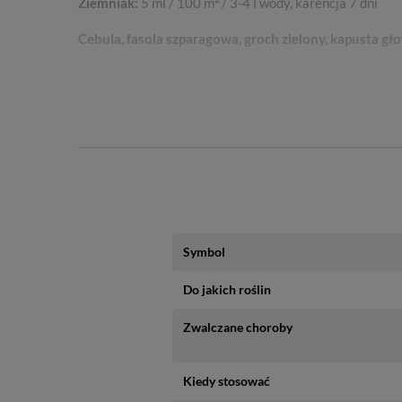
Ziemniak:
5 ml / 100 m
/ 3-4 l wody, karencja 7 dni
Cebula, fasola szparagowa, groch zielony, kapusta gł
2
Sałata w gruncie:
8 ml / 100 m
/ 6 l wody, karencja 14 
2
Pomidor w gruncie:
8-10 ml / 100 m
/ 10 l wody, karen
2
Por:
8 ml / 100 m
/ 7 l wody, karencja 20 dni
2
Seler:
8 ml / 100 m
/ 7 l wody, karencja 14 dni
Papryka pod osłonami:
0,1% (1 ml / 1 l wody) / 8 l cie
Symbol
Sałata pod osłonami:
0,1% (1 ml / 1 l wody) / 6 l ciec
Uwaga:
nie wchodzić do czasu całkowitego wyschnięcia 
Do jakich roślin
Opakowanie 20 ml wystarcza maksymalnie na 30 l wod
Zwalczane choroby
Sposób użycia
Kiedy stosować