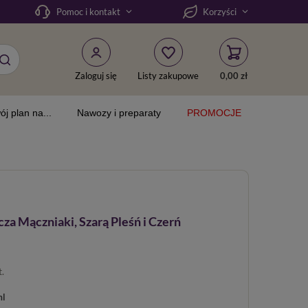
Pomoc i kontakt
Korzyści
Zaloguj się
Listy zakupowe
0,00 zł
ój plan na...
Nawozy i preparaty
PROMOCJE
za Mączniaki, Szarą Pleśń i Czerń
t.
ml