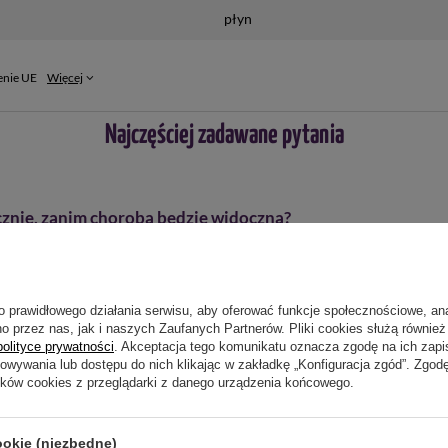
 dokładnie ustalić potrzebną jej ilość. Odmierzoną ilość środka wla
płyn
trzebnej ilości. Opryskiwać z włączonym mieszadłem.
żonego w mieszadło hydrauliczne, ciecz w zbiorniku mechanicznie w
enie UE
Więcej
a popłuczyny wlać do zbiornika opryskiwacza z cieczą użytkową. W
Najczęściej zadawane pytania
ytkową w zbiorniku opryskiwacza.
cznie, zanim choroba będzie widoczna?
ż po kilku dniach?
o prawidłowego działania serwisu, aby oferować funkcje społecznościowe, an
o przez nas, jak i naszych Zaufanych Partnerów. Pliki cookies służą również 
polityce prywatności
. Akceptacja tego komunikatu oznacza zgodę na ich zap
lu albo szklarni?
howywania lub dostępu do nich klikając w zakładkę „Konfiguracja zgód”. Zg
ików cookies z przeglądarki z danego urządzenia końcowego.
ookie (niezbędne)