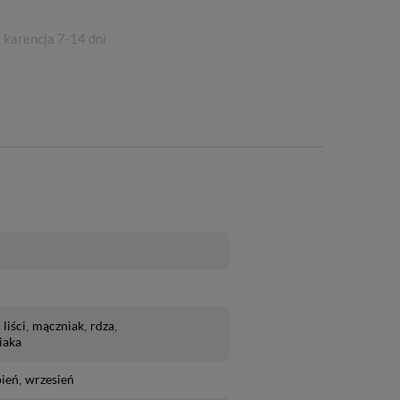
, karencja 7-14 dni
liści
mączniak
rdza
iaka
pień
wrzesień