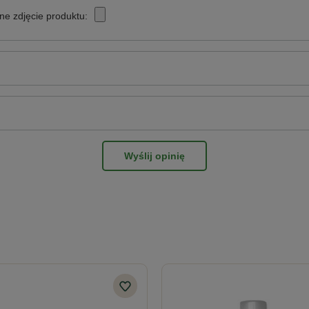
ionych do wprowadzania środków ochrony roślin do obrotu PL
ne zdjęcie produktu:
howaniem bezpieczeństwa. Przed każdym użyciem przeczytaj informacj
onywać jedynie osoby pełnoletnie oraz posiadające kwalifikacje wy
kreślone w art.28 ustawy o środkach ochrony roślin z dnia 08.03.20
Wyślij opinię