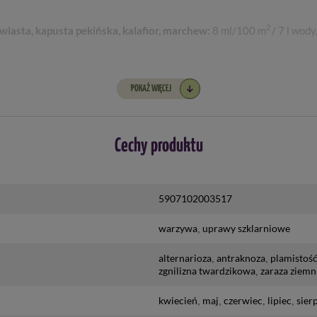
2
owiasta, kapusta pekińska, kalafior, marchew:
8 ml/100 m
/ 7 l wody
dni
cja 3 dni
POKAŻ WIĘCEJ
Cechy produktu
2
czy użytkowej / 100 m
, karencja 3 dni
5907102003517
2
zy użytkowej / 100 m
, karencja 14 dni
cieczy użytkowej na powierzchni roślin.
warzywa
uprawy szklarniowe
y.
alternarioza
antraknoza
plamistość 
zgnilizna twardzikowa
zaraza ziemn
kwiecień
maj
czerwiec
lipiec
sier