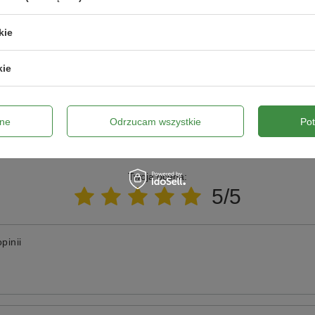
z pytania?
kie
ie niewystarczający, prześlij nam swoje pytanie odnośnie
wiedzieć tak szybko jak tylko będzie to możliwe.
kie
ne
Odrzucam wszystkie
Po
Napisz swoją opinię
Twoja ocena:
5/5
pinii