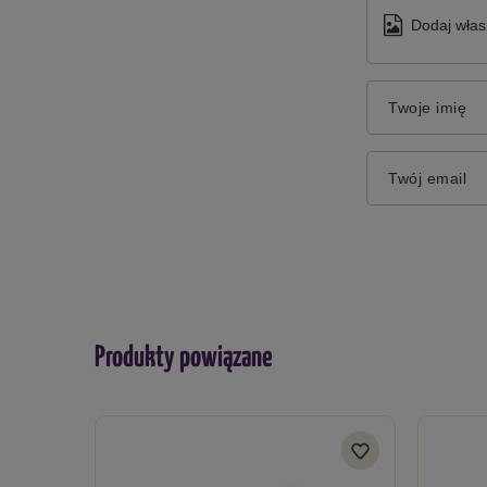
Numer wpisu w rejestrze przedsiębiorców uprawn
Dodaj włas
Zaświadczenie
Ze środków ochrony roślin należy korzystać z zac
Twoje imię
produktu. Nabycie środków ochrony roślin mogą dok
o
Twój email
Produkty powiązane