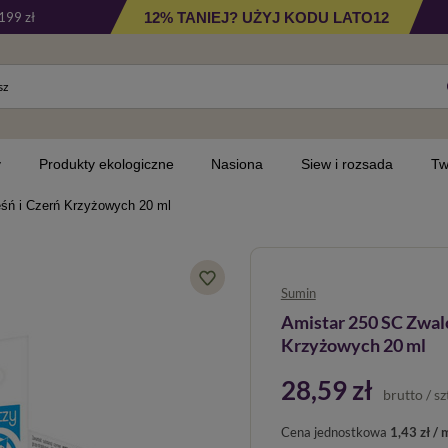
12% TANIEJ? UŻYJ KODU LATO12
199 zł
y
Produkty ekologiczne
Nasiona
Siew i rozsada
Tw
eśń i Czerń Krzyżowych 20 ml
Sumin
Amistar 250 SC Zwalc
Krzyżowych 20 ml
28,59 zł
brutto
/
sz
Cena jednostkowa
1,43 zł / 