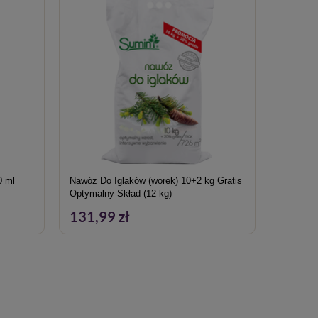
0 ml
Nawóz Do Iglaków (worek) 10+2 kg Gratis
Revus 2
Optymalny Skład (12 kg)
Rzekome
131,99 zł
35,19