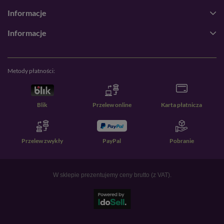
Informacje
Informacje
Metody płatności:
Blik
Przelew online
Karta płatnicza
Przelew zwykły
PayPal
Pobranie
W sklepie prezentujemy ceny brutto (z VAT).