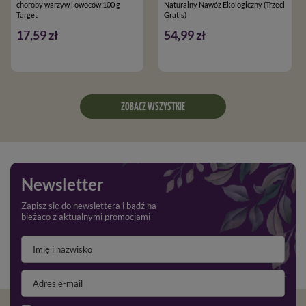
choroby warzyw i owoców 100 g
Naturalny Nawóz Ekologiczny (Trzeci
Target
Gratis)
17,59 zł
54,99 zł
ZOBACZ WSZYSTKIE
Newsletter
Zapisz się do newslettera i bądź na
bieżąco z aktualnymi promocjami