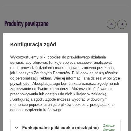
Na jakie szkodniki
mszyce
wciornastki
mączliki
owocówki
Produkty powiązane
Kiedy stosować
przez cały rok
Konfiguracja zgód
Forma
pozostałe
Wykorzystujemy pliki cookies do prawidłowego działania
serwisu, aby oferować funkcje społecznościowe, analizować
ruch i prowadzić działania marketingowe - zarówno przez nas,
Podmiot odpowiedzialny za ten produkt na terenie UE
Więcej
jak i naszych Zaufanych Partnerów. Pliki cookies służą również
do personalizacji reklam. Więcej informacji znajdziesz w
polityce
prywatności
. Akceptacja tego komunikatu oznacza zgodę na ich
zapisywanie na Twoim komputerze. Możesz określić warunki
przechowywania lub dostępu do nich klikając w zakładkę
„Konfiguracja zgód”. Zgodę możesz wycofać w dowolnym
momencie poprzez usunięcie plików cookies z przeglądarki z
Proplant 722 SL Zwalcza
SOS na stres sadzenie i
danego urządzenia końcowego.
Fytoftorozę, Zgorzel Zgnilakową,
przesadzanie 50 ml Sumin
Mączniaka Rzekomego 30 ml
28,59 zł
18,69 zł
Zawsze
Funkcjonalne pliki cookie (niezbędne)
aktywne