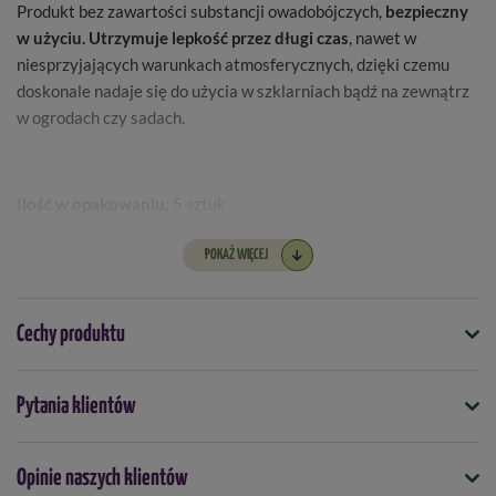
Produkt bez zawartości substancji owadobójczych,
bezpieczny
w użyciu.
Utrzymuje lepkość przez długi czas
, nawet w
niesprzyjających warunkach atmosferycznych, dzięki czemu
doskonale nadaje się do użycia w szklarniach bądź na zewnątrz
w ogrodach czy sadach.
Ilość w opakowaniu:
5 sztuk
POKAŻ WIĘCEJ
Cechy produktu
Symbol
Pytania klientów
5907102013776
Do jakich roślin
Opinie naszych klientów
uprawy szklarniowe