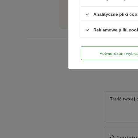
Jeżeli powyższy opis jest dla Cieb
Analityczne pliki coo
tego produktu. Postaramy się odpo
Reklamowe pliki coo
Potwierdzam wybra
Treść twojej o
Dodaj włas