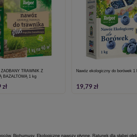
 ZADBANY TRAWNIK Z
Nawóz ekologiczny do borówek 1 
 BAZALTOWĄ 1 kg
 zł
19,79 zł
woców
,
Biohumusy
,
Ekologiczne nawozy płynne
,
Ratunek dla słabej gle