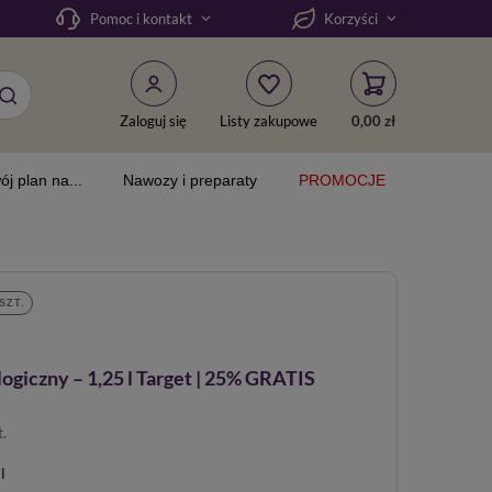
Pomoc i kontakt
Korzyści
Zaloguj się
Listy zakupowe
0,00 zł
ój plan na...
Nawozy i preparaty
PROMOCJE
SZT.
giczny – 1,25 l Target | 25% GRATIS
t.
l