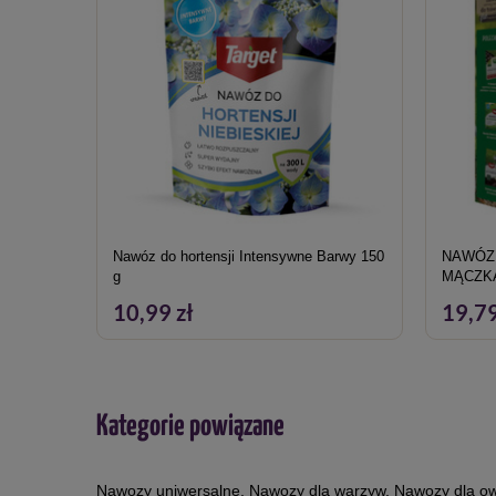
Nawóz do hortensji Intensywne Barwy 150
NAWÓZ
g
MĄCZKĄ
10,99 zł
19,79
Kategorie powiązane
Nawozy uniwersalne
,
Nawozy dla warzyw
,
Nawozy dla o