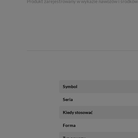
Produkt zarejestrowany w wykazie nawozów i środków 
Opakowanie
: 1,25 l
Symbol
Seria
Kiedy stosować
Forma