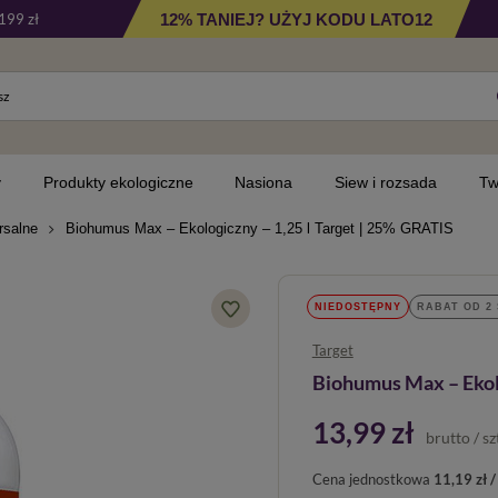
12% TANIEJ? UŻYJ KODU LATO12
199 zł
y
Produkty ekologiczne
Nasiona
Siew i rozsada
Tw
rsalne
Biohumus Max – Ekologiczny – 1,25 l Target | 25% GRATIS
NIEDOSTĘPNY
RABAT OD 2 
Target
Biohumus Max – Ekolo
13,99 zł
brutto
/
sz
Cena jednostkowa
11,19 zł / 