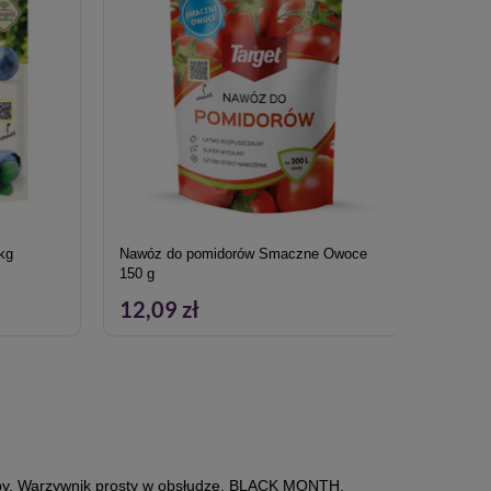
kg
Nawóz do pomidorów Smaczne Owoce
Nawóz 
150 g
12,09 zł
113,
by
,
Warzywnik prosty w obsłudze
,
BLACK MONTH
,