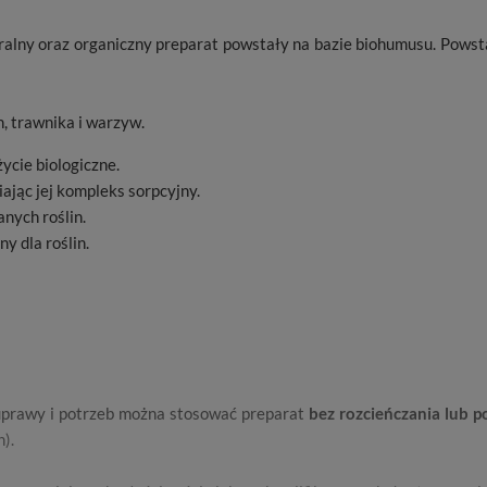
ralny oraz organiczny preparat powstały na bazie biohumusu. Powsta
, trawnika i warzyw.
ycie biologiczne.
jąc jej kompleks sorpcyjny.
nych roślin.
y dla roślin.
 uprawy i potrzeb można stosować preparat
bez rozcieńczania lub 
n).