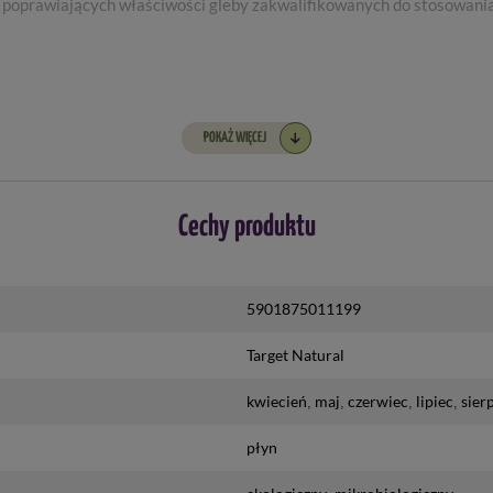
poprawiających właściwości gleby zakwalifikowanych do stosowania
POKAŻ WIĘCEJ
Cechy produktu
5901875011199
Target Natural
kwiecień
maj
czerwiec
lipiec
sier
płyn