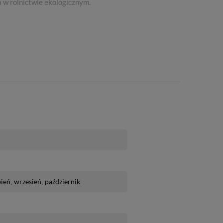
 w rolnictwie ekologicznym.
pień
wrzesień
październik