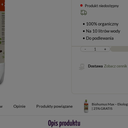
Produkt niedostępny
• 100% organiczny
• Na 10 litrów wody
• Do podlewania
-
+
Dostawa
Zobacz cennik
Biohumus Max – Ekologic
ów
Opinie
Produkty powiązane
| 25% GRATIS
Opis produktu