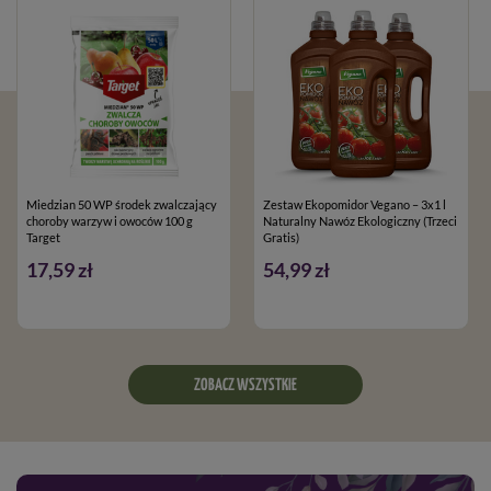
pełnoletnie oraz posiadające kwalifikacje wymagane od osób
nabywających środki ochrony roślin, określone w art.28 ustawy
o środkach ochrony roślin z dnia 08.03.2013
Miedzian 50 WP środek zwalczający
Zestaw Ekopomidor Vegano – 3x1 l
choroby warzyw i owoców 100 g
Naturalny Nawóz Ekologiczny (Trzeci
Target
Gratis)
17,59 zł
54,99 zł
ZOBACZ WSZYSTKIE