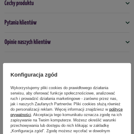
Cechy produktu
- Chwastox Nowy Trio
najlepiej stosować w temperaturze
powietrza od
10°C do 25°C,
aplikacje zaleca się w
suche dni
,
Symbol
Pytania klientów
aby nie spłukać preparatu oraz
unikania mocnego wiatru
by
5901875012325
preparat nie roznosił się na inne rośliny.
Do jakich roślin
Opinie naszych klientów
trawniki
-
Nie stosować
innych herbicydów przez co najmniej
7 dni
przed
i po zabiegu Chwastoxem Nowym Trio 390 SL. Zastosowanie
Kiedy stosować
innych preparatów może wpłynąć na skuteczność środka.
kwiecień
maj
czerwiec
lipiec
sierpień
wrzesień
Produkty powiązane
Konfiguracja zgód
-
Skutki działania preparatu
mogą być widoczne dopiero po
Forma
kilku dniach (zwykle od 7 do 14 dni), ponieważ chwasty muszą
płyn
Wykorzystujemy pliki cookies do prawidłowego działania
wchłonąć substancję czynną i przestać rosnąć. W międzyczasie
serwisu, aby oferować funkcje społecznościowe, analizować
nie należy
podejmować działań, które mogłyby zakłócić ten
ruch i prowadzić działania marketingowe - zarówno przez nas,
Podmiot odpowiedzialny za ten produkt na terenie UE
Więcej
proces (np. nawadnianie, intensywna uprawa gleby).
jak i naszych Zaufanych Partnerów. Pliki cookies służą również
do personalizacji reklam. Więcej informacji znajdziesz w
polityce
prywatności
. Akceptacja tego komunikatu oznacza zgodę na ich
-
Nie należy
kosić trawnika
7 dni
przed oraz po zastosowaniu
zapisywanie na Twoim komputerze. Możesz określić warunki
preparatu.
przechowywania lub dostępu do nich klikając w zakładkę
„Konfiguracja zgód”. Zgodę możesz wycofać w dowolnym