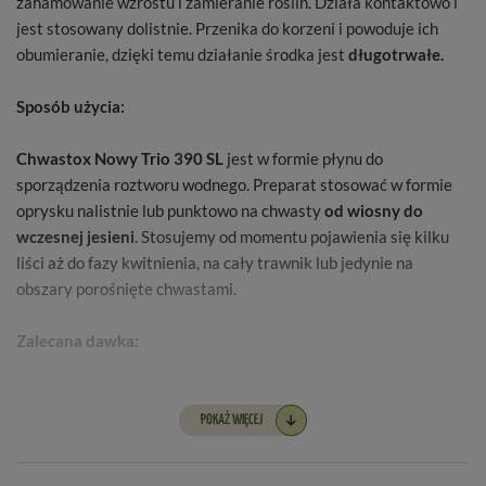
zahamowanie wzrostu i zamieranie roślin. Działa kontaktowo i
jest stosowany dolistnie. Przenika do korzeni i powoduje ich
obumieranie, dzięki temu działanie środka jest
długotrwałe.
Sposób użycia:
Chwastox Nowy Trio 390 SL
jest w formie płynu do
sporządzenia roztworu wodnego. Preparat stosować w formie
oprysku nalistnie lub punktowo na chwasty
od wiosny do
wczesnej jesieni
. Stosujemy od momentu pojawienia się kilku
liści aż do fazy kwitnienia, na cały trawnik lub jedynie na
obszary porośnięte chwastami.
Zalecana dawka:
Opakowanie 20 ml wystarcza do przygotowania 5 litrów
roztworu, co pozwala na oprysk 100 m² powierzchni.
POKAŻ WIĘCEJ
Warunki odpowiednie do stosowania preparatu: