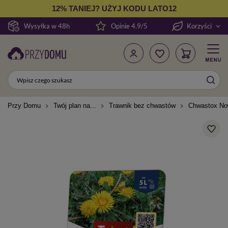
12% TANIEJ? UŻYJ KODU LATO12
Wysyłka w 48h
Opinie 4.9/5
Korzyści
Przy Domu
Twój plan na...
Trawnik bez chwastów
Chwastox Now