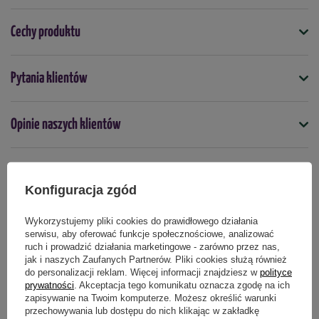
Stanowisko
: słoneczne
Cechy produktu
Sezonowość
: roślina jednoroczna
Symbol
Wysiew do gruntu:
marzec-kwiecień
Pytania klientów
5903837502110
Głębokość siewu: 1,5
cm
Kolor
Opinie naszych klientów
Odstęp między roślinami:
15 cm
Biały
Odstęp między rzędami:
30-45 cm
Nasiona na taśmie
nie
Zbiory
: sierpień
Konfiguracja zgód
Produkty powiązane
Termin wysiewu
Opakowanie:
1 g
marzec
kwiecień
Wykorzystujemy pliki cookies do prawidłowego działania
serwisu, aby oferować funkcje społecznościowe, analizować
ruch i prowadzić działania marketingowe - zarówno przez nas,
jak i naszych Zaufanych Partnerów. Pliki cookies służą również
do personalizacji reklam. Więcej informacji znajdziesz w
polityce
prywatności
. Akceptacja tego komunikatu oznacza zgodę na ich
zapisywanie na Twoim komputerze. Możesz określić warunki
przechowywania lub dostępu do nich klikając w zakładkę