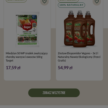
100% NATURALNY
Miedzian 50 WP środek zwalczający
Zestaw Ekopomidor Vegano – 3x1 l
choroby warzyw i owoców 100 g
Naturalny Nawóz Ekologiczny (Trzeci
Target
Gratis)
17,59 zł
54,99 zł
ZOBACZ WSZYSTKIE