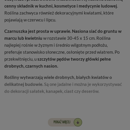
cenny składnik w kuchni, kosmetyce i medycynie ludowej
.
Roślina zachwyca również dekoracyjnymi kwiatami, które
pojawiają w czerwcu i lipcu.
Czarnuszka jest prosta w uprawie. Nasiona siać do gruntu w
marcu lub kwietniu
w rozstawie 30-45 x 15 cm. Roślina
najlepiej rośnie w żyznym i średnio wilgotnym podłożu,
preferuje stanowisko słoneczne, osłonięte przed wiatrem. Po
przekwitnięciu, u
szczytów pędów tworzy główki pełne
drobnych, czarnych nasion.
Rośliny wytwarzają wiele drobnych, białych kwiatów o
delikatnej budowie.
Są one jadalne i można je wykorzystywać
do dekoracji sałatek, kanapek, ciast czy deserów.
Kolor
: biały
POKAŻ WIĘCEJ
Wysokość
: ok. 30 cm