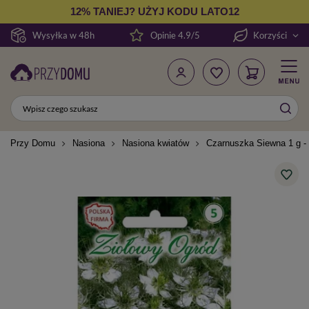
12% TANIEJ? UŻYJ KODU LATO12
Wysyłka w 48h
Opinie 4.9/5
Korzyści
Przy Domu
Nasiona
Nasiona kwiatów
Czarnuszka Siewna 1 g -