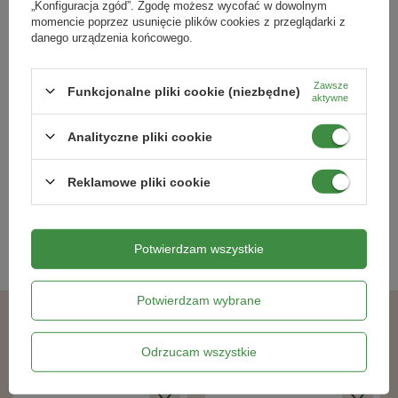
„Konfiguracja zgód”. Zgodę możesz wycofać w dowolnym
momencie poprzez usunięcie plików cookies z przeglądarki z
danego urządzenia końcowego.
Zawsze
Funkcjonalne pliki cookie (niezbędne)
Ogórek Ozdobny Meksykański 0,05
Len trwały – niebieski – 1 g Legutko
aktywne
g - Legutko
Analityczne pliki cookie
7,69 zł
4,39 zł
Reklamowe pliki cookie
Kategorie powiązane
Potwierdzam wszystkie
Nasiona kwiatów
,
Potwierdzam wybrane
Podobne produkty
Odrzucam wszystkie