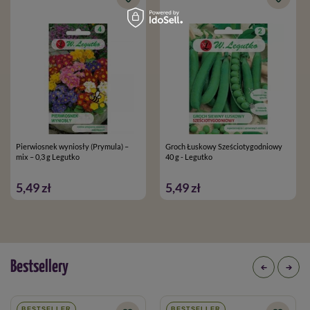
Pierwiosnek wyniosły (Prymula) –
Groch Łuskowy Sześciotygodniowy
mix – 0,3 g Legutko
40 g - Legutko
5,49 zł
5,49 zł
Bestsellery
BESTSELLER
BESTSELLER