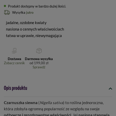
Produkt dostępny w bardzo dużej ilości
Wysyłka
jutro
jadalne, ozdobne kwiaty
nasiona o cennych właściwościach
łatwa w uprawie, niewymagająca
Dostawa
Darmowa wysyłka
Zobacz cennik
od
199,00 zł
Sprawdź
Opis produktu
Czarnuszka siewna
(
Nigella sativa
) to roślina jednoroczna,
która zdobyła ogromną popularność ze względu na swoje
odżywcze i prozdrowotne właściwości
. Jej
nasiona stanowią