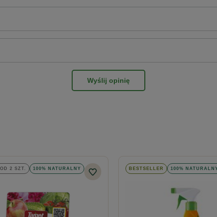
Wyślij opinię
OD 2 SZT.
100% NATURALNY
BESTSELLER
100% NATURALN