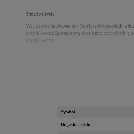
Sposób użycia
Wstrząsnąć opakowaniem. Odmierzyć odpowiednią ilo
opryskiwaczu. Sporządzoną ciecz zużyć bezpośrednio p
opryskiwaczu.
Środek można stosować w czasie całego okresu wegetac
Opakowanie 50 ml wystarczy na ok. 7 l wody.
Uwaga!
Nie stosować na trawniki młodsze niż 6 miesięcy.
Odczekać co najmniej 5–7 dni po skoszeniu traw
Symbol
odpowiednia powierzchnię liści.
Nie kosić trawnika co najmniej 7 dni po zastosow
Do jakich roślin
Nie aplikować w czasie suszy, w temperaturze p