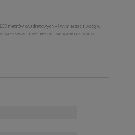
u 100 metrów kwadratowych – i wymieszać z wodą w
y w opryskiwaniu, wymieszać ponownie roztwór w
 wzrostu chwastów.
Wykonać 1 oprysk w sezonie.
ymrozkiem.