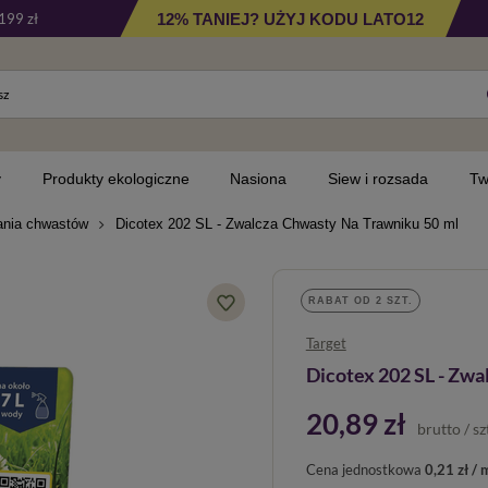
12% TANIEJ? UŻYJ KODU LATO12
199 zł
y
Produkty ekologiczne
Nasiona
Siew i rozsada
Tw
ania chwastów
Dicotex 202 SL - Zwalcza Chwasty Na Trawniku 50 ml
RABAT OD 2 SZT.
Target
Dicotex 202 SL - Zwa
20,89 zł
brutto
/
sz
Cena jednostkowa
0,21 zł / 