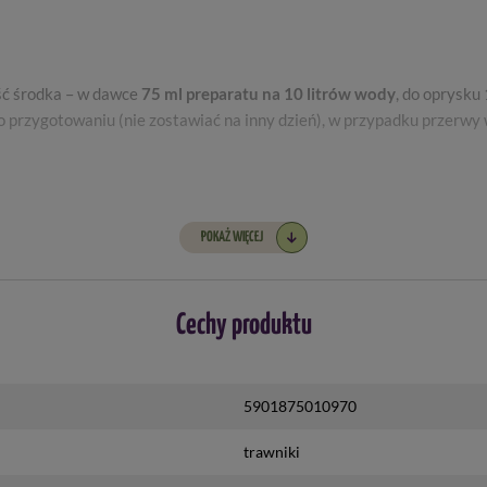
ść środka – w dawce
75 ml preparatu na 10 litrów wody
, do oprysk
o przygotowaniu (nie zostawiać na inny dzień), w przypadku przerw
ji traw (od kwietnia do połowy września), w okresie intensywnego
POKAŻ WIĘCEJ
Cechy produktu
nika, tak aby zwalczane chwasty wytworzyły
5901875010970
aniu środka, gdyż środek powinien przemieścić się do korzeni
trawniki
oniżej 10°C lub powyżej 25°C, przed spodziewanym deszczem lub prz