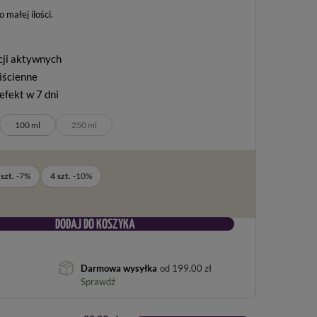
 małej ilości
cji aktywnych
iścienne
efekt w 7 dni
100 ml
250 ml
szt.
-
7
%
4
szt.
-
10
%
DODAJ DO KOSZYKA
Darmowa wysyłka
od
199,00 zł
Sprawdź