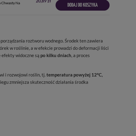
20,89 zł
a Chwasty Na
DODAJ DO KOSZYKA
porządzania roztworu wodnego. Środek ten zawiera
ek w roślinie, a w efekcie prowadzi do deformacji liści
e efekty widoczne są
po kilku dniach
, a proces
 i rozwojowi roślin, tj.
temperatura powyżej 12°C,
iegu zmniejsza skuteczność działania środka