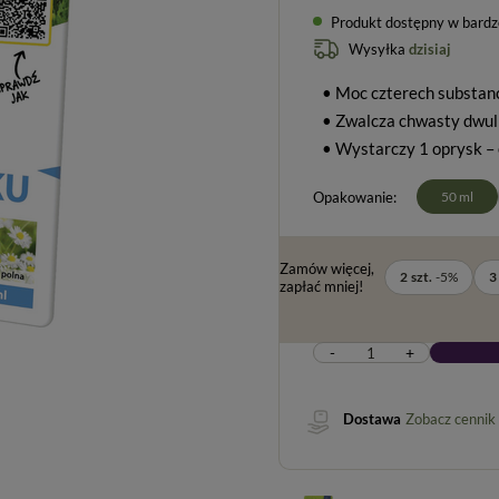
Produkt dostępny w bardzo
Wysyłka
dzisiaj
• Moc czterech substan
• Zwalcza chwasty dwul
• Wystarczy 1 oprysk – 
Opakowanie
50 ml
Zamów więcej,
2
szt.
-
5
%
3
zapłać mniej!
-
+
Dostawa
Zobacz cennik