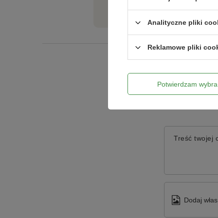
określone w art.28 ustawy o środkach ochrony roślin z
tego produktu. Postaramy się odpo
Analityczne pliki coo
Reklamowe pliki coo
Potwierdzam wybra
Treść twojej o
Dodaj włas