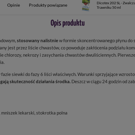
Dicotex 202 SL - Zwalcz
Opinie
Produkty powiązane
Trawniku 50 ml
Opis produktu
ładowym,
stosowany nalistnie
w formie skoncentrowanego płynu do s
ny jest przez liście chwastów, co powoduje zakłócenia podziału komór
ie chlorozy, nekrozy i zasychania chwastów dwuliściennych. Pierwsz
ia.
fazie siewki do fazy 6 liści właściwych. Warunki sprzyjające wzrostowi
ają skuteczność działania środka.
Deszcz w ciągu 24 godzin od zab
, mniszek lekarski, stokrotka polna