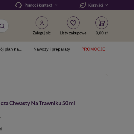
Pomoc i kontakt
Korzyści
Zaloguj się
Listy zakupowe
0,00 zł
ój plan na...
Nawozy i preparaty
PROMOCJE
lcza Chwasty Na Trawniku 50 ml
t.
ml