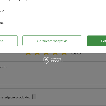
 dnia 08.03.2013
wiedzieć tak szybko jak tylko będzie to możliwe.
kie
kie
Napisz swoją opinię
ne
Odrzucam wszystkie
Po
Twoja ocena:
5/5
pinii
ne zdjęcie produktu: