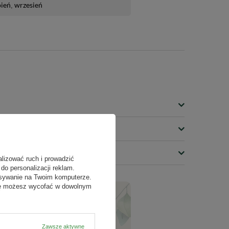
pień
wrzesień
alizować ruch i prowadzić
do personalizacji reklam.
22/15/9335
isywanie na Twoim komputerze.
odę możesz wycofać w dowolnym
amieszczone w etykiecie i informacje dotyczące
ZADAJ PYTANIE
ne od osób nabywających środki ochrony roślin,
Zawsze aktywne