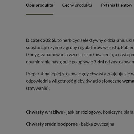
Opis produktu
Cechy produktu
Pytania klientów
Dicotex 202 SL
to herbicyd selektywny o działaniu uk
substancje czynne z grupy regulatorów wzrostu. Pobiera
i łodyg, zahamowania wzrostu, karłowacenia, a następn
obumierania następuje po upływie
7 dni
od zastosowan
Preparat najlepiej stosować gdy chwasty znajdują się w 
odpowiednia wilgotność gleby, światło słoneczne
wzmag
(zmywanie).
Chwasty wrażliwe
- jaskier rozłogowy, koniczyna biała
Chwasty srednioodporne
- babka zwyczajna