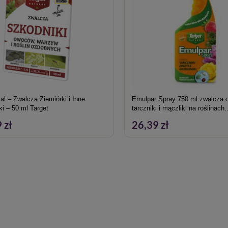
l – Zwalcza Ziemiórki i Inne
Emulpar Spray 750 ml zwalcza o
i – 50 ml Target
tarczniki i mączliki na roślinach
ozdobnych i warzywach
 zł
26,39 zł