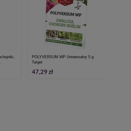
chojniki,
POLYVERSUM WP Uniwersalny 5 g
Ślimak 
Target
ślimaki
47,29 zł
52,7