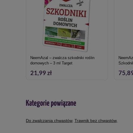
NeemAzal – zwalcza szkodniki roślin
NeemAza
domowych – 3 ml Target
Szkodnik
21,99 zł
75,89
Kategorie powiązane
Do zwalczania chwastów
,
Trawnik bez chwastów
,