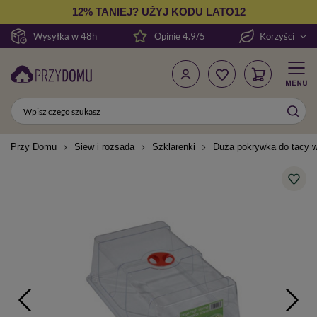
12% TANIEJ? UŻYJ KODU LATO12
Wysyłka w 48h
Opinie 4.9/5
Korzyści
Przy Domu
Siew i rozsada
Szklarenki
Duża pokrywka do tacy w