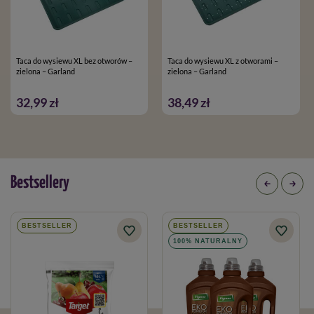
Taca do wysiewu XL bez otworów –
Taca do wysiewu XL z otworami –
zielona – Garland
zielona – Garland
32,99 zł
38,49 zł
Bestsellery
BESTSELLER
BESTSELLER
100% NATURALNY