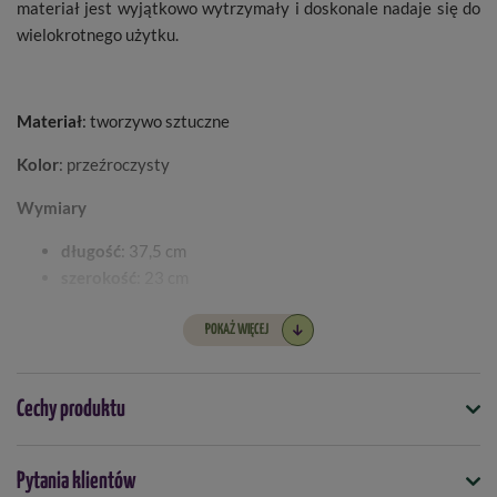
materiał jest wyjątkowo wytrzymały i doskonale nadaje się do
wielokrotnego użytku.
Materiał
: tworzywo sztuczne
Kolor
: przeźroczysty
Wymiary
długość
: 37,5 cm
szerokość
: 23 cm
wysokość
: 12 cm
POKAŻ WIĘCEJ
Model
: G137
Cechy produktu
Symbol
Pytania klientów
5031670002860