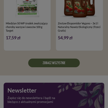
Miedzian 50 WP środek zwalczający
Zestaw Ekopomidor Vegano – 3x1 l
choroby warzyw i owoców 100 g
Naturalny Nawóz Ekologiczny (Trzeci
Target
Gratis)
17,59 zł
54,99 zł
ZOBACZ WSZYSTKIE
Newsletter
Zapisz się do newslettera i bądź na
bieżąco z aktualnymi promocjami