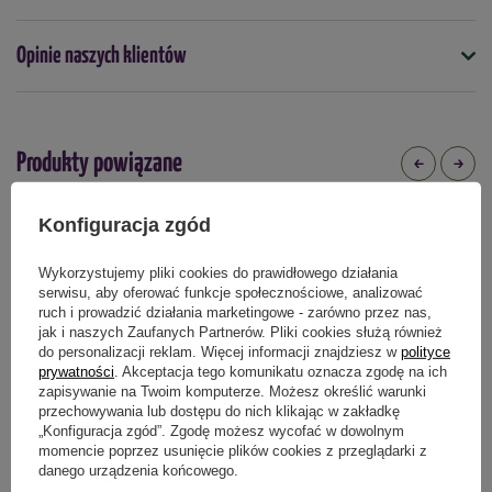
Opinie naszych klientów
Podmiot odpowiedzialny za ten produkt na terenie UE
Więcej
Produkty powiązane
Konfiguracja zgód
DOSTAWA 0 ZŁ
DOSTAWA 0 ZŁ
Wykorzystujemy pliki cookies do prawidłowego działania
serwisu, aby oferować funkcje społecznościowe, analizować
ruch i prowadzić działania marketingowe - zarówno przez nas,
jak i naszych Zaufanych Partnerów. Pliki cookies służą również
do personalizacji reklam. Więcej informacji znajdziesz w
polityce
prywatności
. Akceptacja tego komunikatu oznacza zgodę na ich
zapisywanie na Twoim komputerze. Możesz określić warunki
przechowywania lub dostępu do nich klikając w zakładkę
„Konfiguracja zgód”. Zgodę możesz wycofać w dowolnym
momencie poprzez usunięcie plików cookies z przeglądarki z
danego urządzenia końcowego.
Mini grządka z tworzywa 97,5 x 51 x
Elektryczny propagator Super 7
25 cm – Garland
miniszklarenka – Garland