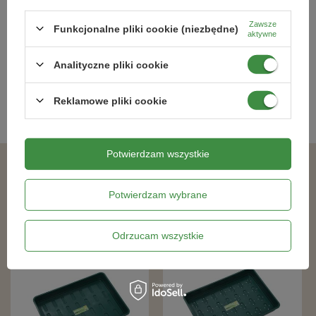
Zawsze
208,99 zł
252,99 zł
Funkcjonalne pliki cookie (niezbędne)
aktywne
Analityczne pliki cookie
Kategorie powiązane
Reklamowe pliki cookie
Szklarenki
,
Potwierdzam wszystkie
Podobne produkty
Potwierdzam wybrane
Odrzucam wszystkie