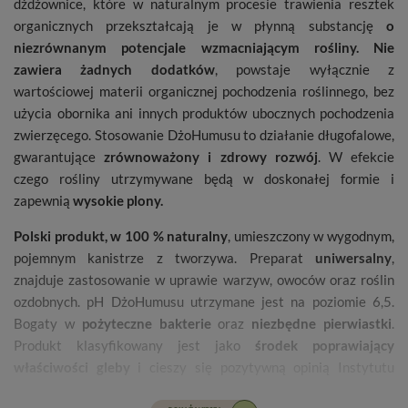
dżdżownice, które w naturalnym procesie trawienia resztek
organicznych przekształcają je w płynną substancję
o
niezrównanym potencjale wzmacniającym rośliny. Nie
zawiera żadnych dodatków
, powstaje wyłącznie z
wartościowej materii organicznej pochodzenia roślinnego, bez
użycia obornika ani innych produktów ubocznych pochodzenia
zwierzęcego. Stosowanie DżoHumusu to działanie długofalowe,
gwarantujące
zrównoważony i zdrowy rozwój
. W efekcie
czego rośliny utrzymywane będą w doskonałej formie i
zapewnią
wysokie plony.
Polski produkt, w 100 % naturalny
, umieszczony w wygodnym,
pojemnym kanistrze z tworzywa. Preparat
uniwersalny
,
znajduje zastosowanie w uprawie warzyw, owoców oraz roślin
ozdobnych. pH DżoHumusu utrzymane jest na poziomie 6,5.
Bogaty w
pożyteczne bakterie
oraz
niezbędne pierwiastki
.
Produkt klasyfikowany jest jako
środek poprawiający
właściwości gleby
i cieszy się pozytywną opinią Instytutu
Ogrodnictwa w Skierniewicach.