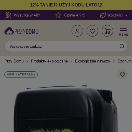
12% TANIEJ? UŻYJ KODU LATO12
Wysyłka w 48h
Opinie 4.9/5
Korzyści
Przy Domu
Produkty ekologiczne
Ekologiczne nawozy
Dżohumu
100% NATURALNY