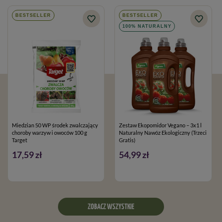
BESTSELLER
BESTSELLER
100% NATURALNY
Miedzian 50 WP środek zwalczający
Zestaw Ekopomidor Vegano – 3x1 l
choroby warzyw i owoców 100 g
Naturalny Nawóz Ekologiczny (Trzeci
Target
Gratis)
17,59 zł
54,99 zł
ZOBACZ WSZYSTKIE