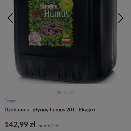
Ekagro
Dżohumus - płynny humus 20 L - Ekagro
142,99 zł
brutto
/
szt.