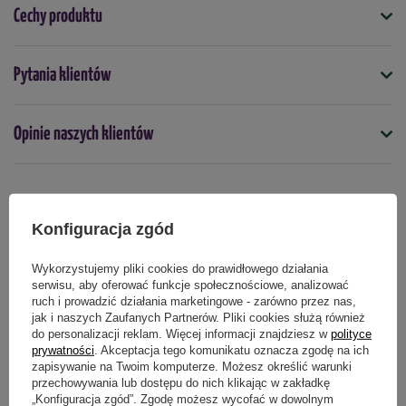
ulegać drobnym zmianom pomiędzy partiami produkcyjnymi.
Cechy produktu
Symbol
Pytania klientów
5906213021472
Przeznaczenie
Opinie naszych klientów
na miejsca ozdobne
Opakowanie
5 kg
Produkty powiązane
Konfiguracja zgód
Podmiot odpowiedzialny za ten produkt na terenie UE
Więcej
Wykorzystujemy pliki cookies do prawidłowego działania
RABAT OD 2 SZT.
RABAT OD 2 SZT.
serwisu, aby oferować funkcje społecznościowe, analizować
ruch i prowadzić działania marketingowe - zarówno przez nas,
jak i naszych Zaufanych Partnerów. Pliki cookies służą również
do personalizacji reklam. Więcej informacji znajdziesz w
polityce
prywatności
. Akceptacja tego komunikatu oznacza zgodę na ich
zapisywanie na Twoim komputerze. Możesz określić warunki
przechowywania lub dostępu do nich klikając w zakładkę
„Konfiguracja zgód”. Zgodę możesz wycofać w dowolnym