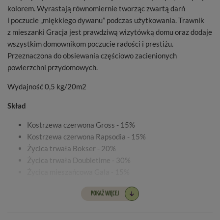
kolorem. Wyrastają równomiernie tworząc zwartą darń
i poczucie „miękkiego dywanu” podczas użytkowania. Trawnik
z mieszanki Gracja jest prawdziwą wizytówką domu oraz dodaje
wszystkim domownikom poczucie radości i prestiżu.
Przeznaczona do obsiewania częściowo zacienionych
powierzchni przydomowych.
Wydajność 0,5 kg/20m2
Skład
Kostrzewa czerwona Gross - 15%
Kostrzewa czerwona Rapsodia - 15%
Życica trwała Bokser - 20%
Życica trwała Doubletime - 30%
Życica mieszańcowa Gala - 15%
Wiechlina łąkowa Limagie - 5%
POKAŻ WIĘCEJ
W związku z zmianami rynkowymi i dostępnością
poszczególnych odmian, rzeczywisty skład mieszanki może