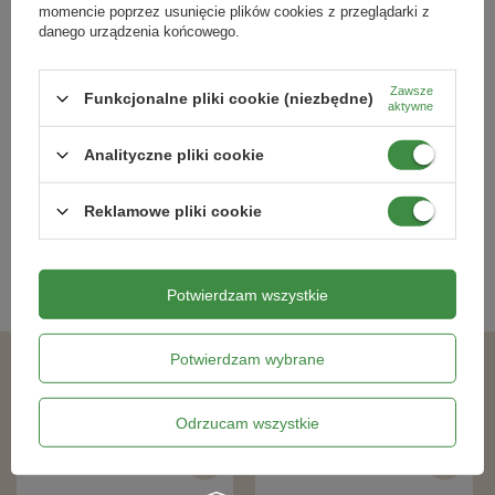
momencie poprzez usunięcie plików cookies z przeglądarki z
danego urządzenia końcowego.
Hobby Olimpia 500 g nasiona trawy
Trawa Popularna 900 g
Zawsze
Funkcjonalne pliki cookie (niezbędne)
do trawników intensywnie
aktywne
użytkowanych
24,19 zł
24,19 zł
Analityczne pliki cookie
Reklamowe pliki cookie
Kategorie powiązane
Nasiona na trawnik
,
Potwierdzam wszystkie
Potwierdzam wybrane
Podobne produkty
Odrzucam wszystkie
RABAT OD 2 SZT.
RABAT OD 2 SZT.