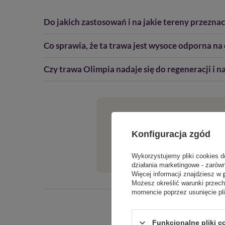
Do jakich zastosowań i na jakie tereny przezna
Co sprawia, że ta trawa jest wysoce odporna na
Czy trawa Olimpia nadaje się do regeneracji i
Potrzebujesz pomocy? Mas
Konfiguracja zgód
Jeżeli powyższy opis jest dla Cieb
tego produktu. Postaramy się odpo
Wykorzystujemy pliki cookies d
działania marketingowe - zarówn
Więcej informacji znajdziesz w
Możesz określić warunki przec
momencie poprzez usunięcie pl
Funkcjonalne pliki c