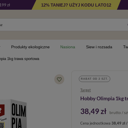
12% TANIEJ? UŻYJ KODU LATO12
199 zł
y
Produkty ekologiczne
Nasiona
Siew i rozsada
Tw
pia 1kg trawa sportowa
RABAT OD 2 SZT.
Target
Hobby Olimpia 1kg t
38,49 zł
brutto
/
sz
Cena jednostkowa
38,49 zł /