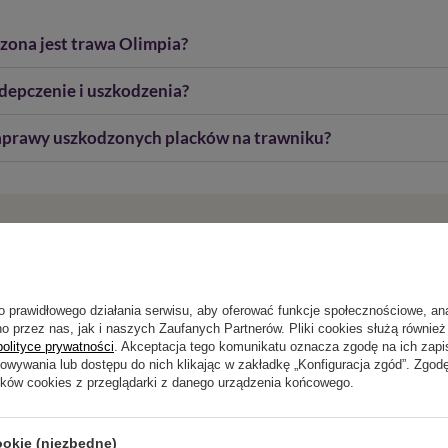
czona jest trawa Olimpia?
 depczenie i uszkodzenia?
 naprawy uszkodzonych placków na trawniku?
z pytania?
ie niewystarczający, prześlij nam swoje pytanie odnośnie
wiedzieć tak szybko jak tylko będzie to możliwe.
o prawidłowego działania serwisu, aby oferować funkcje społecznościowe, an
o przez nas, jak i naszych Zaufanych Partnerów. Pliki cookies służą również 
polityce prywatności
. Akceptacja tego komunikatu oznacza zgodę na ich zap
howywania lub dostępu do nich klikając w zakładkę „Konfiguracja zgód”. Zg
ików cookies z przeglądarki z danego urządzenia końcowego.
Napisz swoją opinię
ookie (niezbędne)