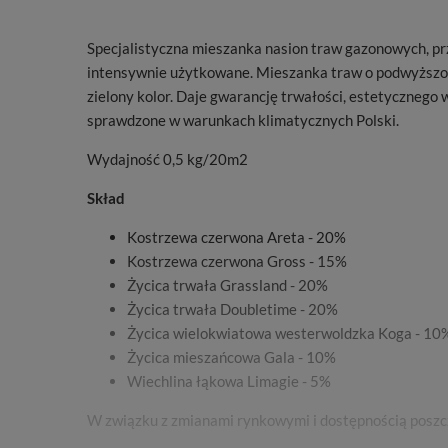
Specjalistyczna mieszanka nasion traw gazonowych, pr
intensywnie użytkowane. Mieszanka traw o podwyższony
zielony kolor. Daje gwarancję trwałości, estetyczneg
sprawdzone w warunkach klimatycznych Polski.
Wydajność 0,5 kg/20m2
Skład
Kostrzewa czerwona Areta - 20%
Kostrzewa czerwona Gross - 15%
Życica trwała Grassland - 20%
Życica trwała Doubletime - 20%
Życica wielokwiatowa westerwoldzka Koga - 10
Życica mieszańcowa Gala - 10%
Wiechlina łąkowa Limagie - 5%
W związku z zmianami rynkowymi i dostępnością poszc