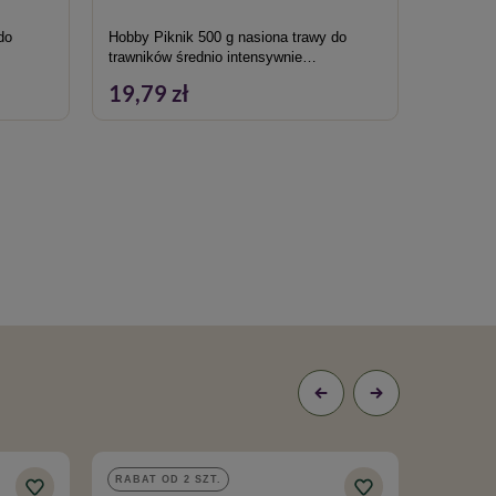
do
Hobby Piknik 500 g nasiona trawy do
Dakar 5 
trawników średnio intensywnie
nasłonec
użytkowanych
19,79 zł
142,9
RABAT OD 2 SZT.
RABAT O