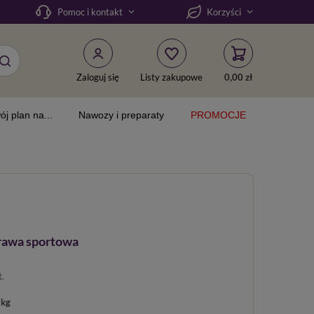
Pomoc i kontakt
Korzyści
Zaloguj się
Listy zakupowe
0,00 zł
ój plan na...
Nawozy i preparaty
PROMOCJE
rawa sportowa
t.
 kg