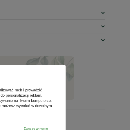
ZADAJ PYTANIE
alizować ruch i prowadzić
do personalizacji reklam.
isywanie na Twoim komputerze.
odę możesz wycofać w dowolnym
Zawsze aktywne