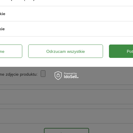
Twoja ocena:
kie
5/5
kie
pinii
ne
Odrzucam wszystkie
Po
ne zdjęcie produktu: