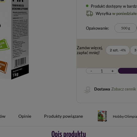
Produkt dostępny w bardzo 
Wysyłka
w poniedziałe
Opakowanie
500 g
Zamów więcej,
2
szt.
-
4
%
3
zapłać mniej!
-
+
Dostawa
Zobacz cennik
tów
Opinie
Produkty powiązane
Hobby Olimpia
Opis produktu