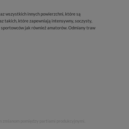
z wszystkich innych powierzchni, które są
 takich, które zapewniają intensywny, soczysty,
ych sportowców jak również amatorów. Odmiany traw
ym zmianom pomiędzy partiami produkcyjnymi.