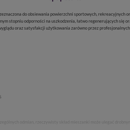
zeznaczona do obsiewania powierzchni sportowych, rekreacyjnych ora
m stopniu odporności na uszkodzenia, łatwo regenerujących się oraz
o wyglądu oraz satysfakcji użytkowania zarówno przez profesjonaln
%
zególnych odmian, rzeczywisty skład mieszanki może ulegać drobn