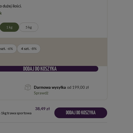
dużej ilości
k
1 kg
5 kg
szt.
-
6
%
4
szt.
-
8
%
DODAJ DO KOSZYKA
Darmowa wysyłka
od
199,00 zł
Sprawdź
38,49 zł
DODAJ DO KOSZYKA
 1kg trawa sportowa