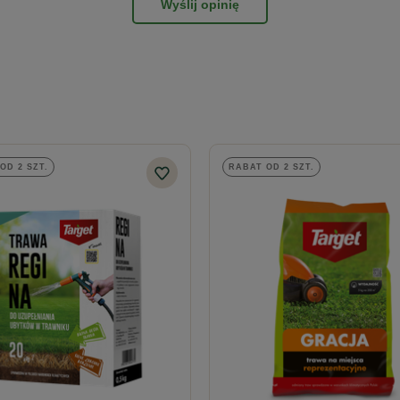
Wyślij opinię
OD 2 SZT.
RABAT OD 2 SZT.