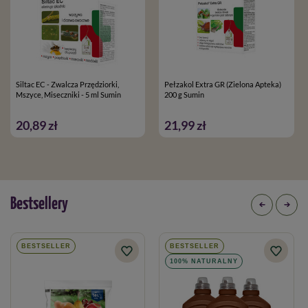
Siltac EC - Zwalcza Przędziorki,
Pełzakol Extra GR (Zielona Apteka)
Mszyce, Miseczniki - 5 ml Sumin
200 g Sumin
20,89 zł
21,99 zł
Bestsellery
BESTSELLER
BESTSELLER
100% NATURALNY