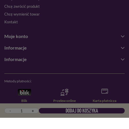
Chcę zwrócić produkt
Chcę wymienić towar
Kontakt
Moje konto
Informacje
Informacje
Metody płatności:
Blik
Przelew online
Karta płatnicza
-
+
DODAJ DO KOSZYKA
Przelew zwykły
PayPal
Pobranie