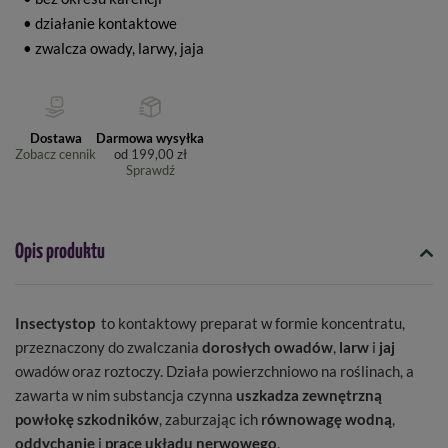
• działanie kontaktowe
• zwalcza owady, larwy, jaja
Dostawa
Darmowa wysyłka
Zobacz cennik
od
199,00 zł
Sprawdź
Opis produktu
Insectystop
to kontaktowy preparat w formie koncentratu,
przeznaczony do zwalczania
dorosłych owadów
,
larw
i
jaj
owadów oraz roztoczy. Działa powierzchniowo na roślinach, a
zawarta w nim substancja czynna
uszkadza zewnętrzną
powłokę szkodników
, zaburzając ich
równowagę wodną
,
oddychanie
i
pracę układu nerwowego
.