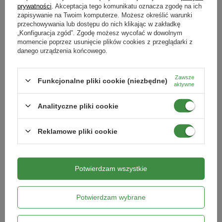
Uprawa róż, chryzantem, bluszczu i roślin ozdobnych:
Symbol
prywatności
. Akceptacja tego komunikatu oznacza zgodę na ich
Pytania klientów
5907102056827
zapisywanie na Twoim komputerze. Możesz określić warunki
Mszyce, mączlik szklarniowy
przechowywania lub dostępu do nich klikając w zakładkę
Dawkowanie: 20 ml w 1 l wody dla roślin poniżej 50 cm,
„Konfiguracja zgód”. Zgodę możesz wycofać w dowolnym
Do jakich roślin
Opinie naszych klientów
momencie poprzez usunięcie plików cookies z przeglądarki z
wystarczy na 11,1 m²
jabłoń
grusza
warzywa
rośliny ozdobne
danego urządzenia końcowego.
Na jakie szkodniki
Substancja czynna:
sól potasowa kwasów tłuszczowych (515
mszyce
przędziorki
mączliki
Zawsze
Funkcjonalne pliki cookie (niezbędne)
aktywne
g/l, 49,66%).
Produkty powiązane
Kiedy stosować
Analityczne pliki cookie
kwiecień
maj
czerwiec
lipiec
sierpień
wrzesień
październik
Opakowanie:
200 ml
Forma
Reklamowe pliki cookie
płyn
Środek przeznaczony do stosowania przez użytkowników
nieprofesjonalnych.
Potwierdzam wszystkie
Podmiot odpowiedzialny za ten produkt na terenie UE
Więcej
Numer wpisu w rejestrze przedsiębiorców uprawnionych
Potwierdzam wybrane
do wprowadzania środków ochrony roślin do obrotu
PL22/15/9335