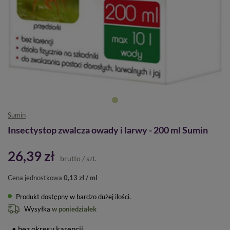
Sumin
Insectystop zwalcza owady i larwy - 200 ml Sumin
26,39 zł
brutto
/
szt.
Cena jednostkowa
0,13 zł / ml
Produkt dostępny w bardzo dużej ilości
Wysyłka
w poniedziałek
• bez okresu karencji