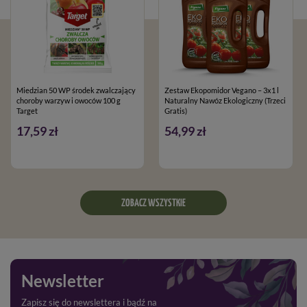
Miedzian 50 WP środek zwalczający
Zestaw Ekopomidor Vegano – 3x1 l
choroby warzyw i owoców 100 g
Naturalny Nawóz Ekologiczny (Trzeci
Target
Gratis)
17,59 zł
54,99 zł
ZOBACZ WSZYSTKIE
Newsletter
Zapisz się do newslettera i bądź na