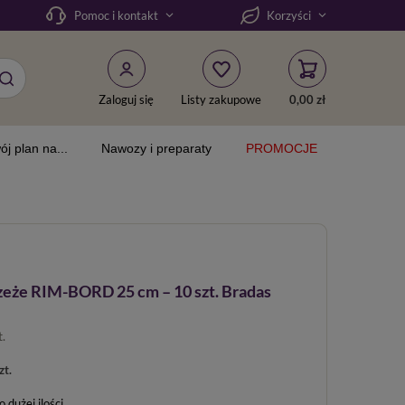
Pomoc i kontakt
Korzyści
Zaloguj się
Listy zakupowe
0,00 zł
ój plan na...
Nawozy i preparaty
PROMOCJE
eże RIM-BORD 25 cm – 10 szt. Bradas
t.
zt.
dużej ilości