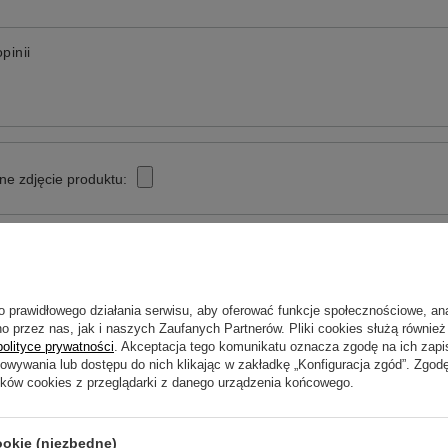
pinii
ne zdjęcie produktu:
o prawidłowego działania serwisu, aby oferować funkcje społecznościowe, an
o przez nas, jak i naszych Zaufanych Partnerów. Pliki cookies służą również 
polityce prywatności
. Akceptacja tego komunikatu oznacza zgodę na ich zap
howywania lub dostępu do nich klikając w zakładkę „Konfiguracja zgód”. Zg
Wyślij opinię
ików cookies z przeglądarki z danego urządzenia końcowego.
ookie (niezbędne)