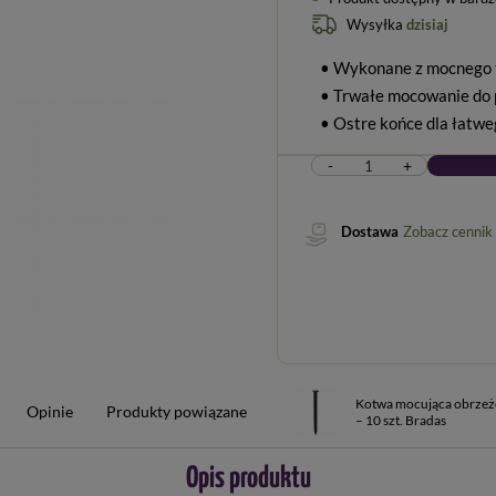
Wysyłka
dzisiaj
• Wykonane z mocnego
• Trwałe mocowanie do 
• Ostre końce dla łatw
-
+
Dostawa
Zobacz cennik
Kotwa mocująca obrze
Opinie
Produkty powiązane
– 10 szt. Bradas
Opis produktu