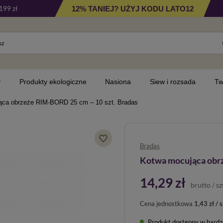
12% TANIEJ? UŻYJ KODU LATO12
199 zł
y
Produkty ekologiczne
Nasiona
Siew i rozsada
Tw
ąca obrzeże RIM-BORD 25 cm – 10 szt. Bradas
Bradas
Kotwa mocująca obrz
14,29 zł
brutto
/
sz
Cena jednostkowa
1,43 zł / s
Produkt dostępny w bardzo 