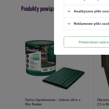
Produkty powiązane
Analityczne pliki coo
Reklamowe pliki coo
Potwierdzam wybra
Taśma Ogrodzeniowa – Zielona 19cm x
Obrzeże
35m Bradas
2,5 m B