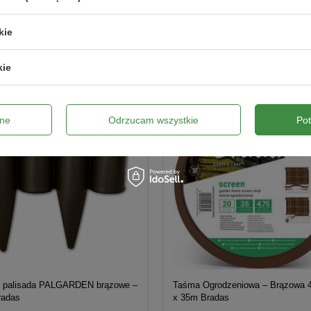
kie
kie
ne
Odrzucam wszystkie
Po
 palisada PALGARDEN brązowe –
Taśma Ogrodzeniowa – Brązowa 4,75 cm
radas
x 35m Bradas