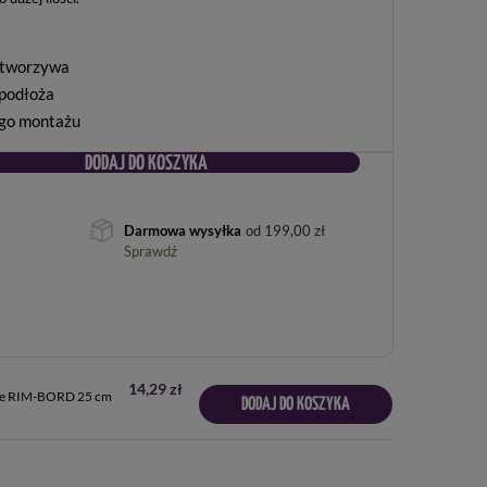
 tworzywa
podłoża
ego montażu
DODAJ DO KOSZYKA
Darmowa wysyłka
od
199,00 zł
Sprawdź
14,29 zł
że RIM-BORD 25 cm
DODAJ DO KOSZYKA