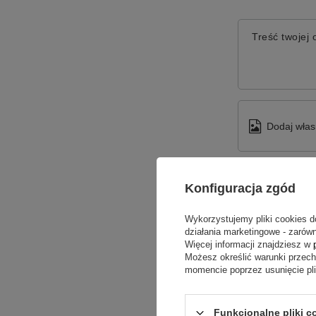
Treść twojej o
Dodaj włas
Twoje imię
Konfiguracja zgód
Wykorzystujemy pliki cookies d
Twój email
działania marketingowe - zarówn
Więcej informacji znajdziesz w
Możesz określić warunki przec
momencie poprzez usunięcie pl
Funkcjonalne pliki c