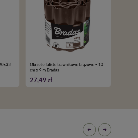
 20x33
Obrzeże faliste trawnikowe brązowe – 10
Zestaw z
cm x 9 m Bradas
BORDER c
27,49 zł
82,49