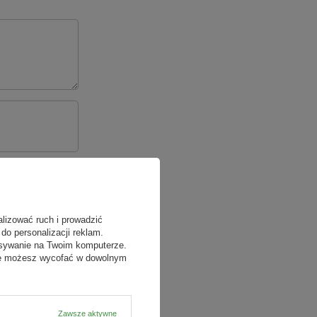
alizować ruch i prowadzić
do personalizacji reklam.
isywanie na Twoim komputerze.
odę możesz wycofać w dowolnym
Zawsze aktywne