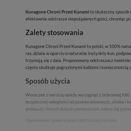
Kunagone Chroni Przed Kunami
to skuteczny sposób 
efektownie odstrasza niepożądanych gości, chroniąc p
Zalety stosowania
Kunagone Chroni Przed Kunami to polski, w 100% natura
ras, działa w oparciu o naturalne instynkty kun, podpo
trzymają się z dala. Proponowany odstraszacz świetnie 
często skutkuje pogryzionymi kablami i koniecznością 
Sposób użycia
Woreczek z sierścią należy wyciągnąć z ochronnej fol
bezpiecznej odległości od pasków klinowych, silnika i
poddaszy i innych dużych pomieszczeń, zaleca się jedn
Opakowanie zawiera jeden odstraszacz na kuny.