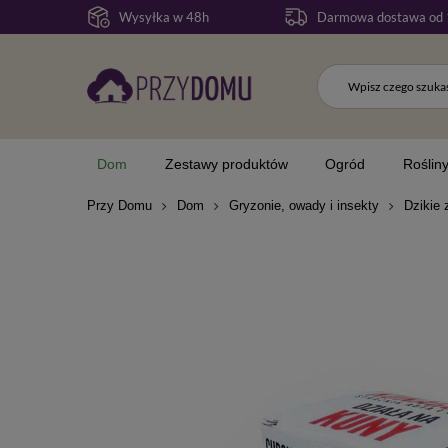
Wysyłka w 48h
Darmowa dostawa od 
Dom
Zestawy produktów
Ogród
Roślin
Przy Domu
Dom
Gryzonie, owady i insekty
Dzikie 