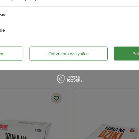
kie
kie
Wyślij opinię
ne
Odrzucam wszystkie
Po