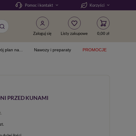
Pomoc i kontakt
Korzyści
Zaloguj się
Listy zakupowe
0,00 zł
ój plan na...
Nawozy i preparaty
PROMOCJE
NI PRZED KUNAMI
t.
zt.
dużej ilości