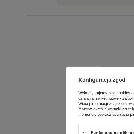
Treść twojej o
Konfiguracja zgód
Wykorzystujemy pliki cookies d
działania marketingowe - zarówn
Więcej informacji znajdziesz w
Możesz określić warunki przec
Dodaj włas
momencie poprzez usunięcie pl
Funkcjonalne pliki c