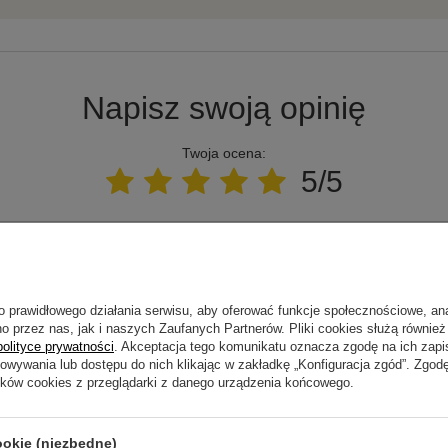
Napisz swoją opinię
Twoja ocena:
5/5
pinii
o prawidłowego działania serwisu, aby oferować funkcje społecznościowe, an
o przez nas, jak i naszych Zaufanych Partnerów. Pliki cookies służą również 
polityce prywatności
. Akceptacja tego komunikatu oznacza zgodę na ich zap
howywania lub dostępu do nich klikając w zakładkę „Konfiguracja zgód”. Zg
ne zdjęcie produktu:
ików cookies z przeglądarki z danego urządzenia końcowego.
ookie (niezbędne)