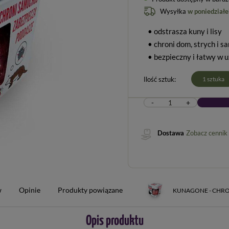
Wysyłka
w poniedziałe
• odstrasza kuny i lisy
• chroni dom, strych i 
• bezpieczny i łatwy w u
Ilość sztuk
1 sztuka
-
+
Dostawa
Zobacz cennik
w
Opinie
Produkty powiązane
KUNAGONE - CHRO
Opis produktu