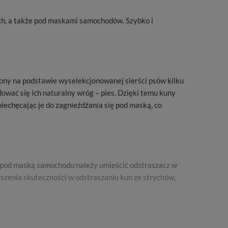
ch, a także pod maskami samochodów. Szybko i
zony na podstawie wyselekcjonowanej sierści psów kilku
dować się ich naturalny wróg – pies. Dzięki temu kuny
iechęcając je do zagnieżdżania się pod maską, co
u pod maską samochodu należy umieścić odstraszacz w
kszenia skuteczności w odstraszaniu kun ze strychów,