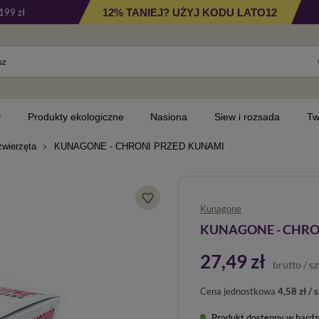
12% TANIEJ? UŻYJ KODU LATO12
199 zł
y
Produkty ekologiczne
Nasiona
Siew i rozsada
Tw
zwierzęta
KUNAGONE - CHRONI PRZED KUNAMI
Kunagone
KUNAGONE - CHRO
27,49 zł
brutto
/
sz
Cena jednostkowa
4,58 zł / s
Produkt dostępny w bardzo 