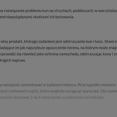
na rozwiązanie problemu kun na strychach, poddaszach, w warsztata
rzed niepożądanymi skutkami ich bytowania.
lny produkt, którego zadaniem jest odstraszanie kun i łasic. Stwor
wiadające im jak najszybsze opuszczenie terenu, na którym może znaj
sprawdzi się również jako ochrona samochodu, odstraszając kuny i zn
drogich napraw.
ii, a następnie zamontować w żądanym miejscu. W przypadku montaż
 innych ruchomych części, które mogłyby wciągnąć woreczek. Dla zwię
ocześnie stosować 2 do 4 woreczków, w zależności od metrażu.