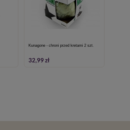
Kunagone - chroni przed kretami 2 szt.
Kunagone
32,99 zł
32,99