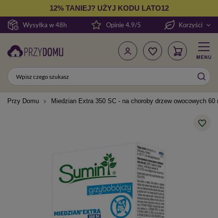
12% TANIEJ? UŻYJ KODU LATO12
Wysyłka w 48h
Opinie 4.9/5
Korzyści
Przy Domu
Miedzian Extra 350 SC - na choroby drzew owocowych 60 