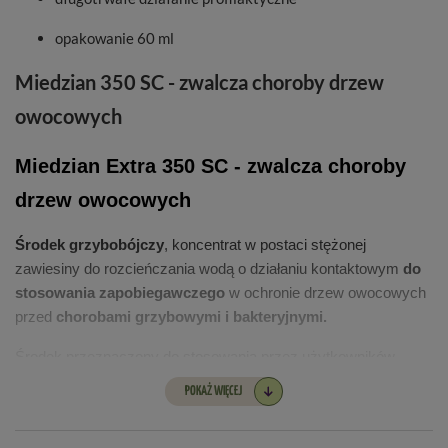
opakowanie 60 ml
Miedzian 350 SC - zwalcza choroby drzew
owocowych
Miedzian Extra 350 SC - zwalcza choroby
drzew owocowych
Środek grzybobójczy
, koncentrat w postaci stężonej
zawiesiny do rozcieńczania wodą o działaniu kontaktowym
do
stosowania zapobiegawczego
w ochronie drzew owocowych
przed
chorobami grzybowymi i bakteryjnymi.
Środek przeznaczony do stosowania przez użytkowników
nieprofesjonalnych.
POKAŻ WIĘCEJ
Zawartość substancji czynnej:
miedź w postaci tlenochlorku
miedzi - 350 g w 1 litrze