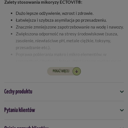
Zalety stosowania mikoryzy ECTOVIT®:
Dużo lepsze odżywienie, wzrost i zdrowie.
Łatwiejsza i szybsza asymilacja po przesadzeniu.
Znacznie zmniejszone zapotrzebowanie na wodę i nawozy.
Zwiększona odporność na stresy środowiskowe (susza,
zasolenie, niewłaściwe pH, metale ciężkie, toksyny,
przesadzanie etc.).
Poprawa pobierania makro i mikro elementów, w
szczególności fosforu i żelaza, dzięki czemu rośliny rosną
szybciej i lepiej.
POKAŻ WIĘCEJ
Wyższa odporność na patogeny.
Większość drzew żyjących naturalnie posiada grzyby
Cechy produktu
mikoryzowe na swoich korzeniach, ale drzewa sadzone przez
nas w ogrodzie, sadzie, czy nowym terenie ich nie posiadają.
Dlatego tak ważne jest dostarczenie korzeniom mikoryzy
Symbol
Pytania klientów
8594041565724
ECTOVIT®. Dzięki niej rosną zdrowo i długo.
ECTOVIT ® jest przeznaczony do większości drzew iglastych
Forma