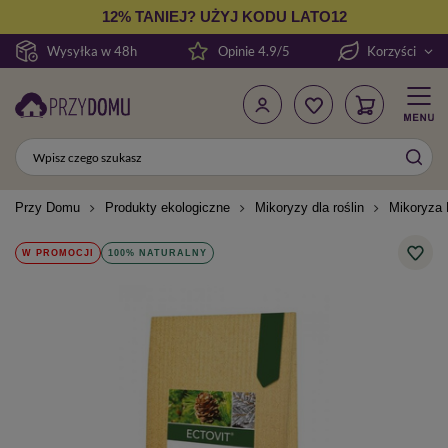
12% TANIEJ? UŻYJ KODU LATO12
Wysyłka w 48h
Opinie 4.9/5
Korzyści
Przy Domu
Produkty ekologiczne
Mikoryzy dla roślin
Mikoryza
W PROMOCJI
100% NATURALNY