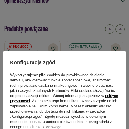
Opinie naszych klientów
proszek
oraz niektórych liściastych:
– sosna, świerk, modrzew, jodła
Podmiot odpowiedzialny za ten produkt na terenie UE
Więcej
– dąb, brzoza, buk,
Produkty powiązane
– kasztan, grab, kasztan, daglezja,
W PROMOCJI
100% NATURALNY
– olcha, topola, wierzba*
100% NATURALNY
– leszczyna, lipa
Konfiguracja zgód
* te drzewa wymagają dwóch typów mikoryz – konieczne
Wykorzystujemy pliki cookies do prawidłowego działania
zastosowanie także SYMBIVIT®
serwisu, aby oferować funkcje społecznościowe, analizować
ruch i prowadzić działania marketingowe - zarówno przez nas,
Nie nadaje się do:
jak i naszych Zaufanych Partnerów. Pliki cookies służą również
do personalizacji reklam. Więcej informacji znajdziesz w
polityce
Do drzew owocowych oraz niektórych ozdobnych iglaków jak
prywatności
. Akceptacja tego komunikatu oznacza zgodę na ich
zapisywanie na Twoim komputerze. Możesz określić warunki
Tuja – do tych roślin użyj SYMBIVIT®. Do roślin z rodziny
Symbivit Pomidor i Papryka 150g
Symbivit Tric – mikoryza +
przechowywania lub dostępu do nich klikając w zakładkę
wrzosowatych (rododendron, wrzosy, borówki, żurawina) –
trichoderma – 750 g Symbiom
„Konfiguracja zgód”. Zgodę możesz wycofać w dowolnym
stosuj RHODOVIT®.
momencie poprzez usunięcie plików cookies z przeglądarki z
danego urządzenia końcowego.
49,50 zł
115,49 zł
-10%
54,99 zł