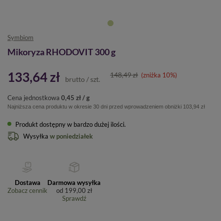
Symbiom
Mikoryza RHODOVIT 300 g
133,64 zł
148,49 zł
(zniżka
10
%)
brutto
/
szt.
Cena jednostkowa
0,45 zł / g
Najniższa cena produktu w okresie 30 dni przed wprowadzeniem obniżki
103,94 zł
Produkt dostępny w bardzo dużej ilości
Wysyłka
w poniedziałek
Dostawa
Darmowa wysyłka
Zobacz cennik
od
199,00 zł
Sprawdź