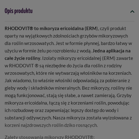
Opis produktu
RHODOVIT®
to mikoryza ericoidalna (ERM
), czyli produkt
oparty na wyjątkowych zdolnościach grzybów mikoryzowych
dla roślin wrzosowatych. Jest w formie płynnej, bardzo łatwy w
użyciu w formie żelu po rozrobieniu z wodą.
Jedna aplikacja na
całe życie rośliny
. Izolaty mikoryzy ericoidalnej (ERM) zawarte
w RHODOVIT ® są niezbędne do życia dla roślin z rodziny
wrzosowatych, które nie wytwarzają włośników na korzeniach.
Jak wiadomo, to właśnie włośniki odpowiadają za pobieranie z
gleby wody i składników mineralnych. Bez mikoryzy, rośliny nie
mogą funkcjonować, stają się słabe, a nawet zamierają. Grzyby
mikoryza ericoidalna, łączą się z korzeniami roślin, powodując
ich rozbudowę oraz zapewniając lepszy dostęp do wody i
substancji odżywczych. Nasza mikoryza została wyizolowana z
korzeni najzdrowszych roślin dziko rosnących.
Zalety stosowania mikoryzy RHODOVIT®: