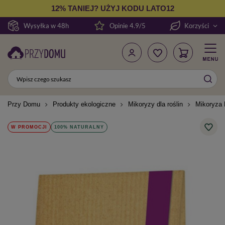
12% TANIEJ? UŻYJ KODU LATO12
Wysyłka w 48h
Opinie 4.9/5
Korzyści
Przy Domu
Produkty ekologiczne
Mikoryzy dla roślin
Mikoryza
W PROMOCJI
100% NATURALNY