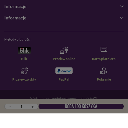
Informacje
Informacje
Metody płatności:
Blik
Przelew online
Karta płatnicza
Przelew zwykły
PayPal
Pobranie
W sklepie prezentujemy ceny brutto (z VAT).
-
+
DODAJ DO KOSZYKA