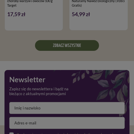
choroby warzyw i owoców 100 g
Naturalny Nawóz Ekologiczny (Trzeci
Target
Gratis)
17,59 zł
54,99 zł
ZOBACZ WSZYSTKIE
Newsletter
Zapisz się do newslettera i bądź na
bieżąco z aktualnymi promocjami