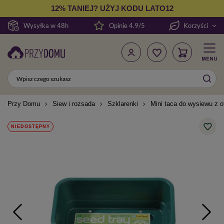
12% TANIEJ? UŻYJ KODU LATO12
Wysyłka w 48h
Opinie 4.9/5
Korzyści
Przy Domu
Siew i rozsada
Szklarenki
Mini taca do wysiewu z o
NIEDOSTĘPNY