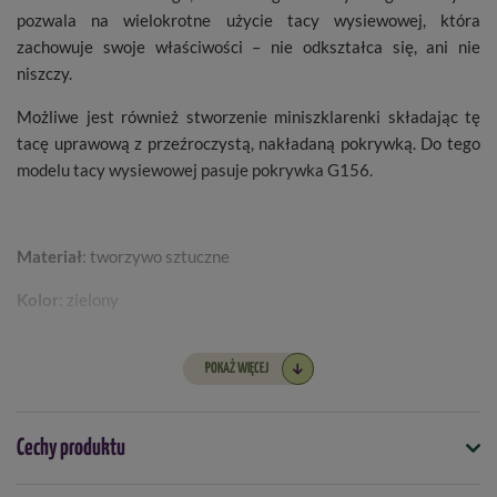
pozwala na wielokrotne użycie tacy wysiewowej, która
zachowuje swoje właściwości – nie odkształca się, ani nie
niszczy.
Możliwe jest również stworzenie miniszklarenki składając tę
tacę uprawową z przeźroczystą, nakładaną pokrywką. Do tego
modelu tacy wysiewowej pasuje pokrywka G156.
Materiał
: tworzywo sztuczne
Kolor
: zielony
Wymiary
POKAŻ WIĘCEJ
długość
: 17 cm
szerokość
:10 cm
wysokość
: 5 cm
Cechy produktu
Model
: G35G