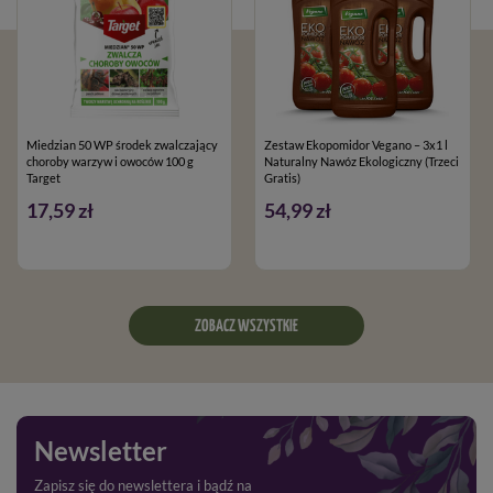
Miedzian 50 WP środek zwalczający
Zestaw Ekopomidor Vegano – 3x1 l
choroby warzyw i owoców 100 g
Naturalny Nawóz Ekologiczny (Trzeci
Target
Gratis)
17,59 zł
54,99 zł
ZOBACZ WSZYSTKIE
Newsletter
Zapisz się do newslettera i bądź na