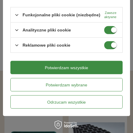
Mała taca do wysiewu z otworami –
Wąska taca do wysiewu z otworami
zielona – Garland
– zielona – Garland
Zawsze
Funkcjonalne pliki cookie (niezbędne)
aktywne
14,29 zł
20,89 zł
Analityczne pliki cookie
Kategorie powiązane
Reklamowe pliki cookie
Szklarenki
,
Potwierdzam wszystkie
Podobne produkty
Potwierdzam wybrane
Odrzucam wszystkie