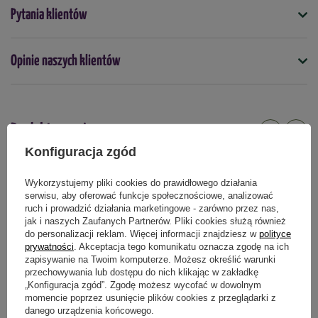
Symbol
Pytania klientów
5031670002006
Opinie naszych klientów
Podmiot odpowiedzialny za ten produkt na terenie UE
Więcej
Produkty powiązane
Konfiguracja zgód
Wykorzystujemy pliki cookies do prawidłowego działania
serwisu, aby oferować funkcje społecznościowe, analizować
ruch i prowadzić działania marketingowe - zarówno przez nas,
jak i naszych Zaufanych Partnerów. Pliki cookies służą również
do personalizacji reklam. Więcej informacji znajdziesz w
polityce
prywatności
. Akceptacja tego komunikatu oznacza zgodę na ich
zapisywanie na Twoim komputerze. Możesz określić warunki
przechowywania lub dostępu do nich klikając w zakładkę
„Konfiguracja zgód”. Zgodę możesz wycofać w dowolnym
momencie poprzez usunięcie plików cookies z przeglądarki z
danego urządzenia końcowego.