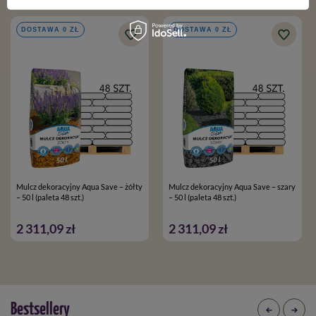
DOSTAWA 0 ZŁ
DOSTAWA 0 ZŁ
Mulcz dekoracyjny Aqua Save – żółty
Mulcz dekoracyjny Aqua Save – szary
– 50 l (paleta 48 szt.)
– 50 l (paleta 48 szt.)
2 311,09 zł
2 311,09 zł
Bestsellery