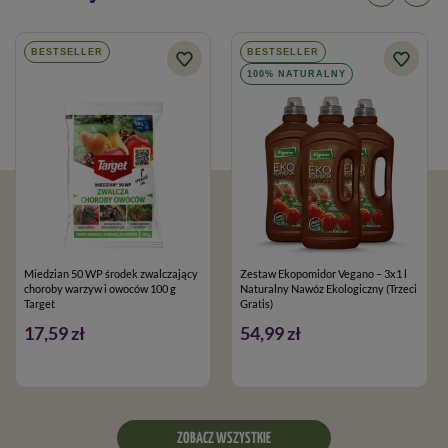
BESTSELLER
BESTSELLER
100% NATURALNY
Miedzian 50 WP środek zwalczający
Zestaw Ekopomidor Vegano – 3x1 l
choroby warzyw i owoców 100 g
Naturalny Nawóz Ekologiczny (Trzeci
Target
Gratis)
17,59 zł
54,99 zł
ZOBACZ WSZYSTKIE