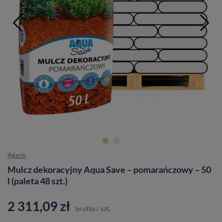
Agaris
Mulcz dekoracyjny Aqua Save – pomarańczowy – 50
l (paleta 48 szt.)
2 311,09 zł
brutto
/
szt.