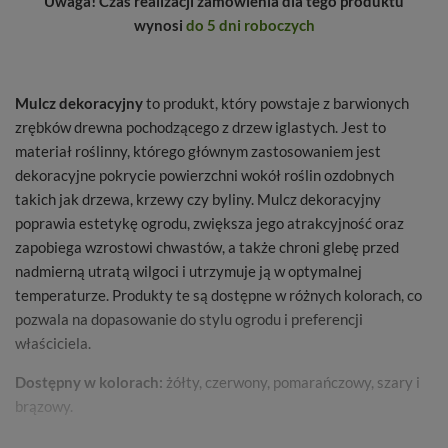
Uwaga! Czas realizacji zamówienia dla tego produktu
wynosi
do 5 dni roboczych
Mulcz dekoracyjny
to produkt, który powstaje z barwionych
zrębków drewna pochodzącego z drzew iglastych. Jest to
materiał roślinny, którego głównym zastosowaniem jest
dekoracyjne pokrycie powierzchni wokół roślin ozdobnych
takich jak drzewa, krzewy czy byliny. Mulcz dekoracyjny
poprawia estetykę ogrodu, zwiększa jego atrakcyjność oraz
zapobiega wzrostowi chwastów, a także chroni glebę przed
nadmierną utratą wilgoci i utrzymuje ją w optymalnej
temperaturze. Produkty te są dostępne w różnych kolorach, co
pozwala na dopasowanie do stylu ogrodu i preferencji
właściciela.
Dostępny w kolorach:
żółty, czerwony, pomarańczowy, szary i
brązowy.