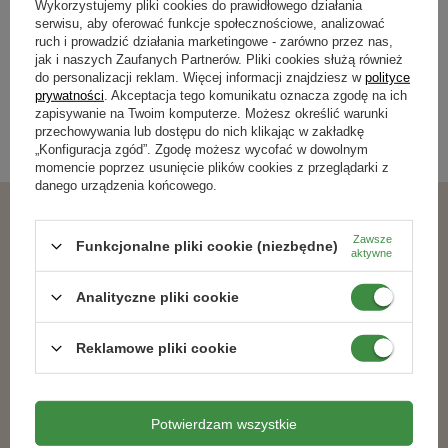
Wykorzystujemy pliki cookies do prawidłowego działania
181,49 zł
109,99 zł
serwisu, aby oferować funkcje społecznościowe, analizować
ruch i prowadzić działania marketingowe - zarówno przez nas,
jak i naszych Zaufanych Partnerów. Pliki cookies służą również
do personalizacji reklam. Więcej informacji znajdziesz w
polityce
Kategorie powiązane
prywatności
. Akceptacja tego komunikatu oznacza zgodę na ich
zapisywanie na Twoim komputerze. Możesz określić warunki
przechowywania lub dostępu do nich klikając w zakładkę
Nawozy dla roślin ozdobnych
,
„Konfiguracja zgód”. Zgodę możesz wycofać w dowolnym
momencie poprzez usunięcie plików cookies z przeglądarki z
danego urządzenia końcowego.
Podobne produkty
Zawsze
Funkcjonalne pliki cookie (niezbędne)
aktywne
Analityczne pliki cookie
Reklamowe pliki cookie
Potwierdzam wszystkie