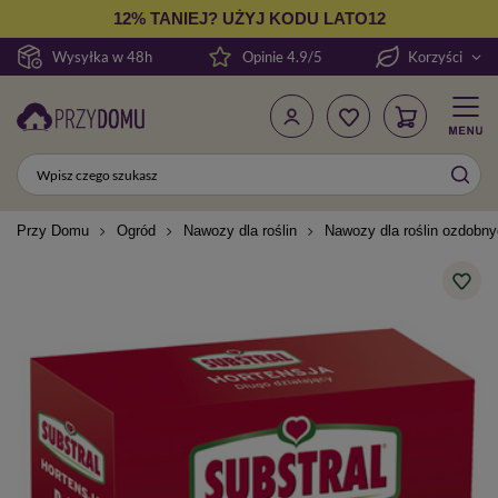
12% TANIEJ? UŻYJ KODU LATO12
Wysyłka w 48h
Opinie 4.9/5
Korzyści
Przy Domu
Ogród
Nawozy dla roślin
Nawozy dla roślin ozdobn