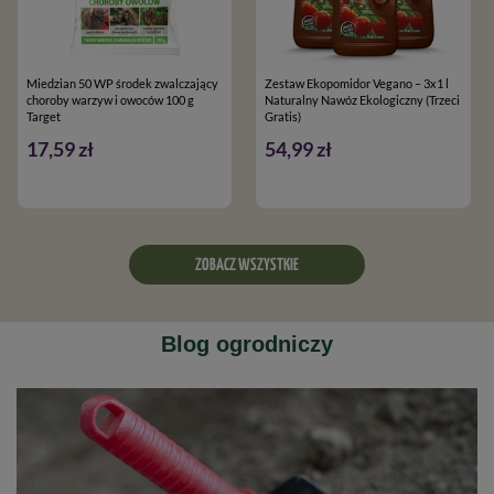
Miedzian 50 WP środek zwalczający
Zestaw Ekopomidor Vegano – 3x1 l
choroby warzyw i owoców 100 g
Naturalny Nawóz Ekologiczny (Trzeci
Target
Gratis)
17,59 zł
54,99 zł
ZOBACZ WSZYSTKIE
Blog ogrodniczy