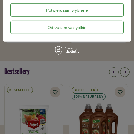
Potwierdzam wybrane
SUBSTRAL 100 dni nawóz do
Nawóz Do Trawnika – Regenerator 60
trawników zwalczający CHWASTY
Dni – 5 kg Substral
Odrzucam wszystkie
1KG
80,29 zł
109,99 zł
Bestsellery
BESTSELLER
BESTSELLER
100% NATURALNY