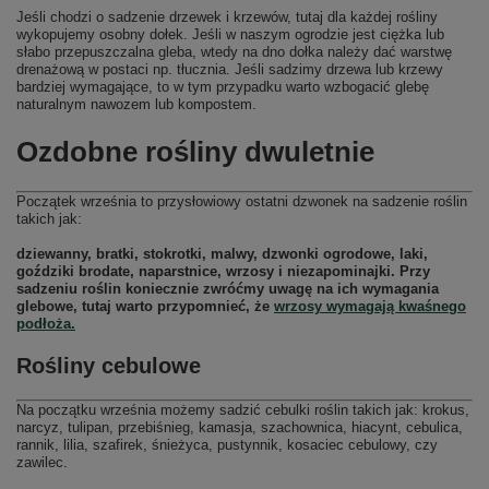
Jeśli chodzi o sadzenie drzewek i krzewów, tutaj dla każdej rośliny
wykopujemy osobny dołek. Jeśli w naszym ogrodzie jest ciężka lub
słabo przepuszczalna gleba, wtedy na dno dołka należy dać warstwę
drenażową w postaci np. tłucznia. Jeśli sadzimy drzewa lub krzewy
bardziej wymagające, to w tym przypadku warto wzbogacić glebę
naturalnym nawozem lub kompostem.
Ozdobne rośliny dwuletnie
Początek września to przysłowiowy ostatni dzwonek na sadzenie roślin
takich jak:
dziewanny, bratki, stokrotki, malwy, dzwonki ogrodowe, laki,
goździki brodate, naparstnice, wrzosy i niezapominajki. Przy
sadzeniu roślin koniecznie zwróćmy uwagę na ich wymagania
glebowe, tutaj warto przypomnieć, że
wrzosy wymagają kwaśnego
podłoża.
Rośliny cebulowe
Na początku września możemy sadzić cebulki roślin takich jak: krokus,
narcyz, tulipan, przebiśnieg, kamasja, szachownica, hiacynt, cebulica,
rannik, lilia, szafirek, śnieżyca, pustynnik, kosaciec cebulowy, czy
zawilec.