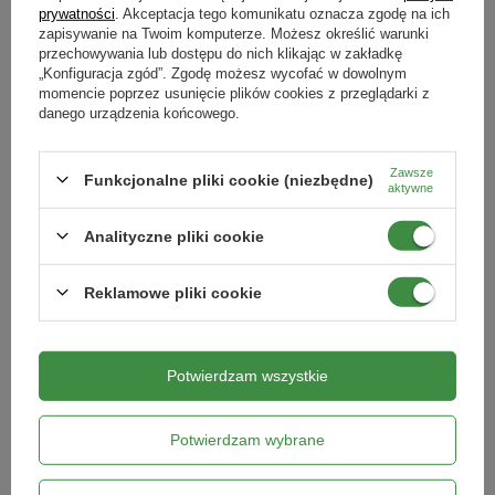
prywatności
. Akceptacja tego komunikatu oznacza zgodę na ich
bylin
zapisywanie na Twoim komputerze. Możesz określić warunki
przechowywania lub dostępu do nich klikając w zakładkę
„Konfiguracja zgód”. Zgodę możesz wycofać w dowolnym
W tym miesiącu przesadzamy, a także rozmnażamy poprzez podział
momencie poprzez usunięcie plików cookies z przeglądarki z
przekwitnięte byliny np.: bergenie, barwinki, sąbrówki, gęsiówki, floksy,
danego urządzenia końcowego.
goździki pierzaste, krwawniki, serduszka okazałe, tawułki, turzyce,
zawiciągi, skalnice, kosmatki i wiele innych.
Zawsze
Funkcjonalne pliki cookie (niezbędne)
Rośliny iglaste i zimozielone
aktywne
Analityczne pliki cookie
Początek września to idealny czas na przesadzenie drzew i krzewów
iglastych, takich jak: świerki, tuje, czy cisy. Najlepiej będzie, jeśli
rośliny iglaste zasadzimy do 15-go września. Dzięki temu, rośliny zdążą
Reklamowe pliki cookie
się zakorzenić przed nadejściem zimy.
Ta sama zasada dotyczy roślin, które nie zrzucają liści na zimę. Do
połowy września możemy sadzić: mahonie, berberysa Juliany, irgi
Dammera, bukszpany, różaneczniki, ogniki, rośliny wrzosowate, czy
Potwierdzam wszystkie
laurowiśnie.
Krzewy owocowe
Potwierdzam wybrane
Aż do połowy września sadzimy truskawki, jagodę kamczacką i