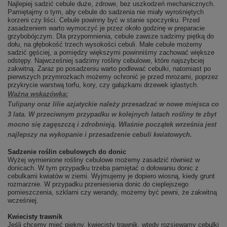
Najlepiej sadzić cebule duże, zdrowe, bez uszkodzeń mechanicznych.
Pamiętajmy o tym, aby cebule do sadzenia nie miały wyrośniętych
korzeni czy liści. Cebule powinny być w stanie spoczynku. Przed
zasadzeniem warto wymoczyć je przez około godzinę w preparacie
grzybobójczym. Dla przypomnienia, cebule zawsze sadzimy piętką do
dołu, na głębokość trzech wysokości cebuli. Małe cebule możemy
sadzić gęściej, a pomiędzy większymi powinniśmy zachować większe
odstępy. Najwcześniej sadzimy rośliny cebulowe, które najszybciej
zakwitną. Zaraz po posadzeniu warto podlewać cebulki, natomiast po
pierwszych przymrozkach możemy ochronić je przed mrozami, poprzez
przykrycie warstwą torfu, kory, czy gałązkami drzewek iglastych.
Ważna wskazówka:
Tulipany oraz lilie azjatyckie należy przesadzać w nowe miejsca co
3 lata. W przeciwnym przypadku w kolejnych latach rośliny te zbyt
mocno się zagęszczą i zdrobnieją. Właśnie początek września jest
najlepszy na wykopanie i przesadzenie cebuli kwiatowych.
Sadzenie roślin cebulowych do donic
Wyżej wymienione rośliny cebulowe możemy zasadzić również w
donicach. W tym przypadku trzeba pamiętać o dołowaniu donic z
cebulkami kwiatów w ziemi. Wyjmujemy je dopiero wiosną, kiedy grunt
rozmarznie. W przypadku przeniesienia donic do cieplejszego
pomieszczenia, szklarni czy werandy, możemy być pewni, że zakwitną
wcześniej.
Kwiecisty trawnik
Jeśli chcemy mieć piękny, kwiecisty trawnik, wtedy rozsiewamy cebulki