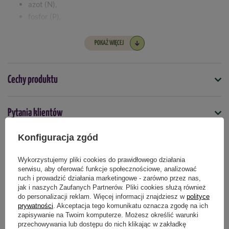
azot (N),
fosfor (P),
potas (K),
magnez (Mg),
POKAŻ WIĘCEJ
siarka (S),
bor (B),
miedź (Cu),
Cechy produktu
żelazo (Fe),
mangan (Mn),
Symbol
Pytania klientów
molibden (Mo),
5907102014810
cynk (Zn).
Konfiguracja zgód
Kiedy stosować
Opinie naszych klientów
kwiecień
maj
czerwiec
lipiec
sierpień
Wykorzystujemy pliki cookies do prawidłowego działania
serwisu, aby oferować funkcje społecznościowe, analizować
Forma
ruch i prowadzić działania marketingowe - zarówno przez nas,
granulki
jak i naszych Zaufanych Partnerów. Pliki cookies służą również
Produkty powiązane
do personalizacji reklam. Więcej informacji znajdziesz w
polityce
Typ nawozu
prywatności
. Akceptacja tego komunikatu oznacza zgodę na ich
mineralny
zapisywanie na Twoim komputerze. Możesz określić warunki
przechowywania lub dostępu do nich klikając w zakładkę