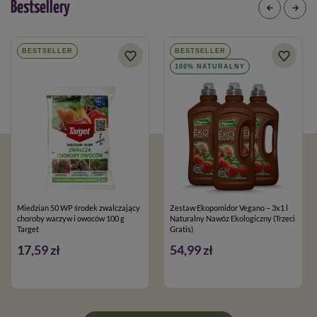
Bestsellery
BESTSELLER
BESTSELLER
100% NATURALNY
Miedzian 50 WP środek zwalczający
Zestaw Ekopomidor Vegano – 3x1 l
choroby warzyw i owoców 100 g
Naturalny Nawóz Ekologiczny (Trzeci
Target
Gratis)
17,59 zł
54,99 zł