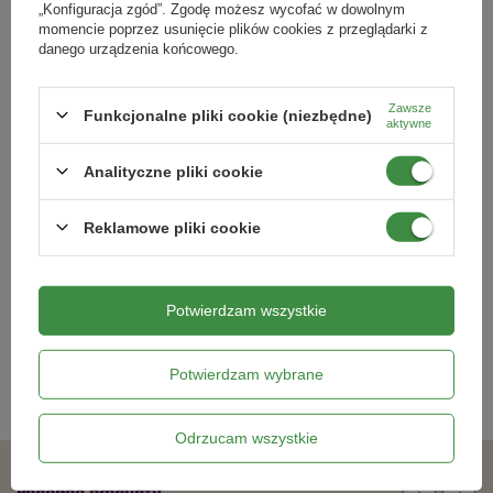
„Konfiguracja zgód”. Zgodę możesz wycofać w dowolnym
momencie poprzez usunięcie plików cookies z przeglądarki z
Podmiot odpowiedzialny za ten produkt na terenie UE
Więcej
danego urządzenia końcowego.
Zawsze
Funkcjonalne pliki cookie (niezbędne)
aktywne
Analityczne pliki cookie
Reklamowe pliki cookie
Karate Zeon 050 CS Zwalcza
Shot Koncentrat Do Zwalczania
Stonkę Ziemniaczaną, Mszycę,
Kleszczy w Ogrodzie 20 ml
Śmietki i Wciornastki 10 ml
21,99 zł
32,99 zł
Potwierdzam wszystkie
Potwierdzam wybrane
Kategorie powiązane
Odrzucam wszystkie