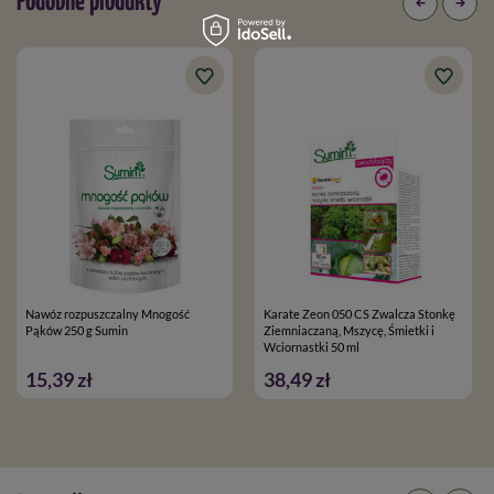
Podobne produkty
Nawóz rozpuszczalny Mnogość
Karate Zeon 050 CS Zwalcza Stonkę
Pąków 250 g Sumin
Ziemniaczaną, Mszycę, Śmietki i
Wciornastki 50 ml
15,39 zł
38,49 zł