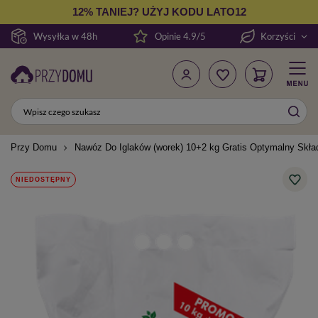
12% TANIEJ? UŻYJ KODU LATO12
Wysyłka w 48h
Opinie 4.9/5
Korzyści
Przy Domu
Nawóz Do Iglaków (worek) 10+2 kg Gratis Optymalny Skład
NIEDOSTĘPNY