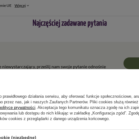
enie UE
Więcej
Najczęściej zadawane pytania
ie niewystarczający, prześlij nam swoje pytanie odnośnie
wiedzieć tak szybko jak tylko będzie to możliwe.
o prawidłowego działania serwisu, aby oferować funkcje społecznościowe, an
o przez nas, jak i naszych Zaufanych Partnerów. Pliki cookies służą również 
polityce prywatności
. Akceptacja tego komunikatu oznacza zgodę na ich zap
Napisz swoją opinię
howywania lub dostępu do nich klikając w zakładkę „Konfiguracja zgód”. Zg
ików cookies z przeglądarki z danego urządzenia końcowego.
Twoja ocena:
5/5
ookie (niezbędne)