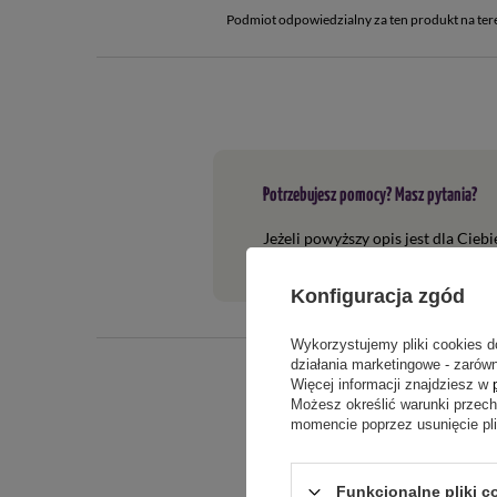
Podmiot odpowiedzialny za ten produkt na ter
Potrzebujesz pomocy? Masz pytania?
Jeżeli powyższy opis jest dla Cieb
tego produktu. Postaramy się odpo
Konfiguracja zgód
Akcesoria
Wykorzystujemy pliki cookies d
działania marketingowe - zarówn
[product id="708,148,306,661"]
Więcej informacji znajdziesz w
Możesz określić warunki przec
momencie poprzez usunięcie pl
Funkcjonalne pliki c