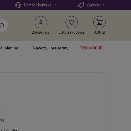
Pomoc i kontakt
Korzyści
Zaloguj się
Listy zakupowe
0,00 zł
ój plan na...
Nawozy i preparaty
PROMOCJE
t.
 kg
dużej ilości