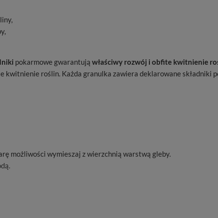
iny,
y,
niki
pokarmowe gwarantują
właściwy rozwój i obfite kwitnienie roś
te kwitnienie roślin. Każda granulka zawiera deklarowane składniki
arę możliwości wymieszaj z wierzchnią warstwą gleby.
odą.