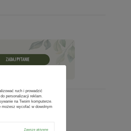
ZADAJ PYTANIE
alizować ruch i prowadzić
do personalizacji reklam.
isywanie na Twoim komputerze.
odę możesz wycofać w dowolnym
Zawsze aktywne