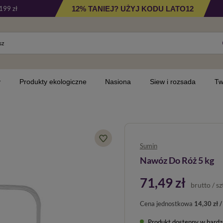
12% TANIEJ? UŻYJ KODU LATO12
199 zł
y
Produkty ekologiczne
Nasiona
Siew i rozsada
Tw
Sumin
Nawóz Do Róż 5 kg
71,49 zł
brutto
/
sz
Cena jednostkowa
14,30 zł /
Produkt dostępny w bardzo 