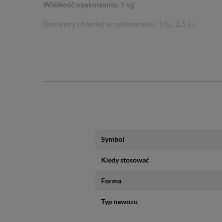
Wielkość opakowania:
5 kg
Dostępny również w opakowaniu:
1 kg, 2,5 kg
Skład nawozu
azot (N),
fosfor (P),
potas (K),
magnez (Mg),
siarka (S),
bor (B),
miedź (Cu),
Symbol
żelazo (Fe),
Kiedy stosować
mangan (Mn),
molibden (Mo),
Forma
cynk (Zn).
Typ nawozu