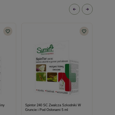
iny
Spintor 240 SC Zwalcza Szkodniki W
Ortus 05
Gruncie i Pod Osłonami 5 ml
– 5 ml S