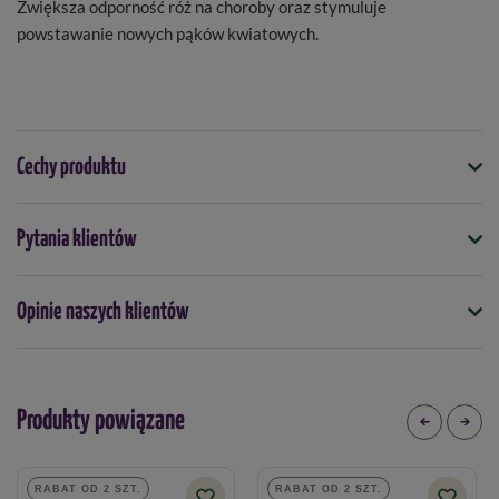
Zwiększa odporność róż na choroby oraz stymuluje
powstawanie nowych pąków kwiatowych.
Cechy produktu
Symbol
Pytania klientów
5901875004429
Opakowanie
Opinie naszych klientów
150 g
Kiedy stosować
kwiecień
maj
czerwiec
lipiec
sierpień
Produkty powiązane
Forma
proszek
RABAT OD 2 SZT.
RABAT OD 2 SZT.