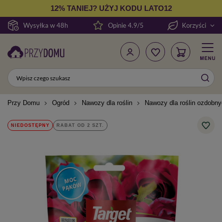
12% TANIEJ? UŻYJ KODU LATO12
Wysyłka w 48h
Opinie 4.9/5
Korzyści
Przy Domu
Ogród
Nawozy dla roślin
Nawozy dla roślin ozdobn
NIEDOSTĘPNY
RABAT OD 2 SZT.