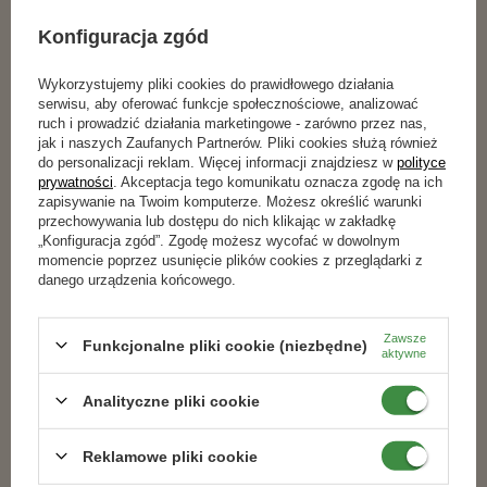
Podobne produkty
Konfiguracja zgód
Wykorzystujemy pliki cookies do prawidłowego działania
serwisu, aby oferować funkcje społecznościowe, analizować
RABAT OD 2 SZT.
RABAT OD 2 SZT.
ruch i prowadzić działania marketingowe - zarówno przez nas,
jak i naszych Zaufanych Partnerów. Pliki cookies służą również
do personalizacji reklam. Więcej informacji znajdziesz w
polityce
prywatności
. Akceptacja tego komunikatu oznacza zgodę na ich
zapisywanie na Twoim komputerze. Możesz określić warunki
przechowywania lub dostępu do nich klikając w zakładkę
„Konfiguracja zgód”. Zgodę możesz wycofać w dowolnym
momencie poprzez usunięcie plików cookies z przeglądarki z
danego urządzenia końcowego.
Zawsze
Funkcjonalne pliki cookie (niezbędne)
NAWÓZ ZADBANY TRAWNIK Z
Nawóz Zadbany Ogród - Do Trawnika
aktywne
MĄCZKĄ BAZALTOWĄ 1 kg
z Mchem 4 kg
Analityczne pliki cookie
19,79 zł
58,29 zł
Reklamowe pliki cookie