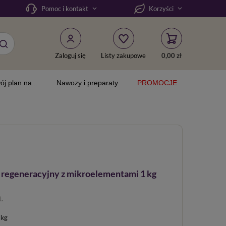
Pomoc i kontakt
Korzyści
Zaloguj się
Listy zakupowe
0,00 zł
ój plan na...
Nawozy i preparaty
PROMOCJE
regeneracyjny z mikroelementami 1 kg
t.
 kg