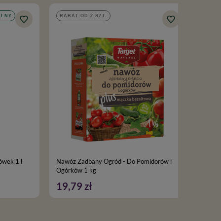
ALNY
RABAT OD 2 SZT.
RABA
ówek 1 l
Nawóz Zadbany Ogród - Do Pomidorów i
Pałec
Ogórków 1 kg
szt.
19,79 zł
9,34