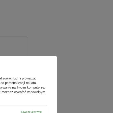
alizować ruch i prowadzić
do personalizacji reklam.
isywanie na Twoim komputerze.
odę możesz wycofać w dowolnym
Zawsze aktywne