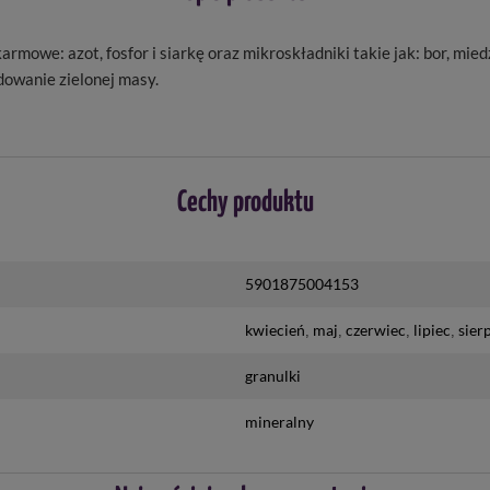
owe: azot, fosfor i siarkę oraz mikroskładniki takie jak: bor, mied
dowanie zielonej masy.
Cechy produktu
5901875004153
kwiecień
maj
czerwiec
lipiec
sier
granulki
mineralny