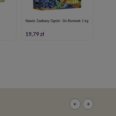
Nawóz Zadbany Ogród - Do Borówek 1 kg
Nawóz do
wybarwien
19,79 zł
17,59