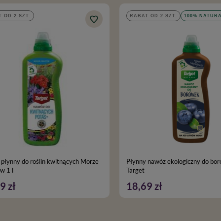
 OD 2 SZT.
RABAT OD 2 SZT.
100% NATUR
płynny do roślin kwitnących Morze
Płynny nawóz ekologiczny do bor
w 1 l
Target
9 zł
18,69 zł