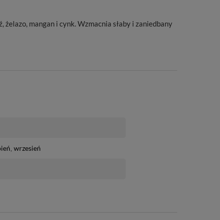
ź, żelazo, mangan i cynk. Wzmacnia słaby i zaniedbany
pień
wrzesień