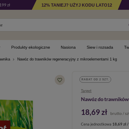
12% TANIEJ? UŻYJ KODU LATO12
199 zł
y
Produkty ekologiczne
Nasiona
Siew i rozsada
Tw
awnika
Nawóz do trawników regeneracyjny z mikroelementami 1 kg
RABAT OD 2 SZT.
Target
Nawóz do trawników 
18,69 zł
brutto
/
sz
Cena jednostkowa
18,69 zł /