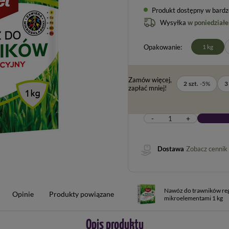
Produkt dostępny w bardzo 
Wysyłka
w poniedziałe
Opakowanie
1 kg
Zamów więcej,
2
szt.
-
5
%
3
zapłać mniej!
-
+
Dostawa
Zobacz cennik
Nawóz do trawników reg
Opinie
Produkty powiązane
mikroelementami 1 kg
Opis produktu