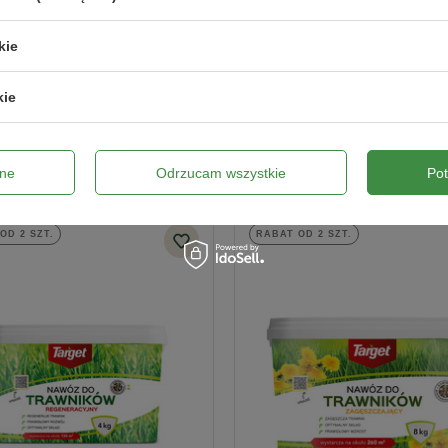
kie
Wyślij opinię
kie
ne
Odrzucam wszystkie
Po
OD 2 SZT.
RABAT OD 2 SZT.