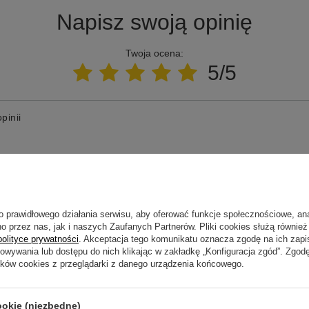
Napisz swoją opinię
Twoja ocena:
5/5
pinii
ne zdjęcie produktu:
o prawidłowego działania serwisu, aby oferować funkcje społecznościowe, an
o przez nas, jak i naszych Zaufanych Partnerów. Pliki cookies służą również 
polityce prywatności
. Akceptacja tego komunikatu oznacza zgodę na ich zap
howywania lub dostępu do nich klikając w zakładkę „Konfiguracja zgód”. Zg
ików cookies z przeglądarki z danego urządzenia końcowego.
ookie (niezbędne)