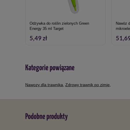
Odżywka do roślin zielonych Green
Nawóz d
Energy 35 ml Target
mikroel
5,49 zł
51,69
Kategorie powiązane
Nawozy dla trawnika
,
Zdrowy trawnik po zimie
,
Podobne produkty