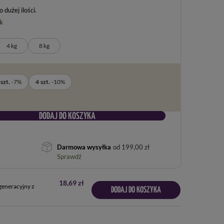
dużej ilości
k
4 kg
8 kg
szt.
-
7
%
4
szt.
-
10
%
DODAJ DO KOSZYKA
Darmowa wysyłka
od
199,00 zł
Sprawdź
18,69 zł
eneracyjny z
DODAJ DO KOSZYKA