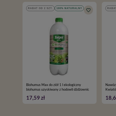
RABAT OD 2 SZT.
100% NATURALNY
RABAT
Biohumus Max do ziół 1 l ekologiczny
Nawóz 
biohumus uzyskiwany z hodowli dżdżownic
Kwiató
17,59 zł
18,6