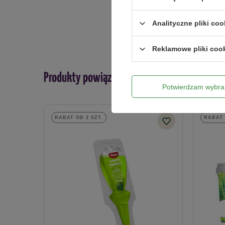
Analityczne pliki coo
Reklamowe pliki coo
Produkty powiązane
Potwierdzam wybra
RABAT OD 2 SZT.
RABAT 