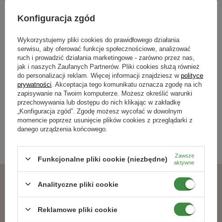
Konfiguracja zgód
Wykorzystujemy pliki cookies do prawidłowego działania
serwisu, aby oferować funkcje społecznościowe, analizować
Nawóz do rododendronów Bujne
Nawóz płynny do paproci Burza
ruch i prowadzić działania marketingowe - zarówno przez nas,
Kwitnienie 150 g
Liści 0,5 l
jak i naszych Zaufanych Partnerów. Pliki cookies służą również
do personalizacji reklam. Więcej informacji znajdziesz w
polityce
12,09 zł
13,19 zł
prywatności
. Akceptacja tego komunikatu oznacza zgodę na ich
zapisywanie na Twoim komputerze. Możesz określić warunki
przechowywania lub dostępu do nich klikając w zakładkę
„Konfiguracja zgód”. Zgodę możesz wycofać w dowolnym
Kategorie powiązane
momencie poprzez usunięcie plików cookies z przeglądarki z
danego urządzenia końcowego.
Promocje
,
Nawozy dla trawnika
,
BLACK MONTH
,
Zawsze
Funkcjonalne pliki cookie (niezbędne)
aktywne
Analityczne pliki cookie
Podobne produkty
Reklamowe pliki cookie
RABAT OD 2 SZT.
RABAT OD 2 SZT.