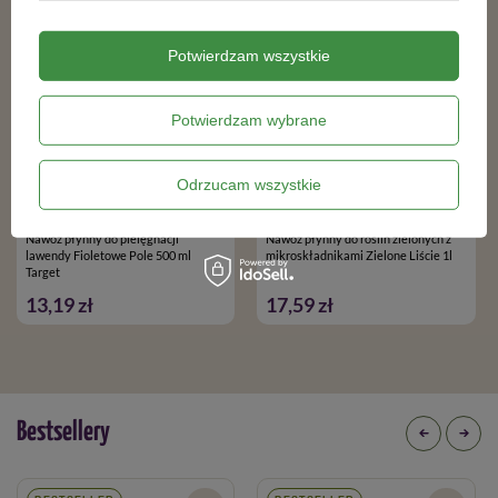
Potwierdzam wszystkie
Potwierdzam wybrane
Odrzucam wszystkie
Nawóz płynny do pielęgnacji
Nawóz płynny do roślin zielonych z
lawendy Fioletowe Pole 500 ml
mikroskładnikami Zielone Liście 1l
Target
13,19 zł
17,59 zł
Bestsellery