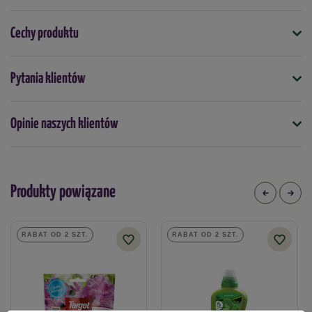
Cechy produktu
Symbol
Pytania klientów
5901875006638
Kiedy stosować
Opinie naszych klientów
kwiecień
maj
czerwiec
lipiec
sierpień
wrzesień
Forma
granulki
Produkty powiązane
Typ nawozu
mineralny
RABAT OD 2 SZT.
RABAT OD 2 SZT.