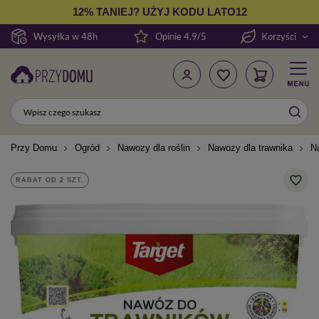
12% TANIEJ? UŻYJ KODU LATO12
Wysyłka w 48h
Opinie 4.9/5
Korzyści
Przy Domu
Ogród
Nawozy dla roślin
Nawozy dla trawnika
N
RABAT OD 2 SZT.