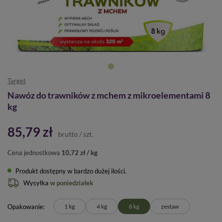
Target
Nawóz do trawników z mchem z mikroelementami 8
kg
85,79 zł
brutto
/
szt.
Cena jednostkowa
10,72 zł / kg
Produkt dostępny w bardzo dużej ilości
Wysyłka
w poniedziałek
Opakowanie
1 kg
4 kg
8 kg
zestaw