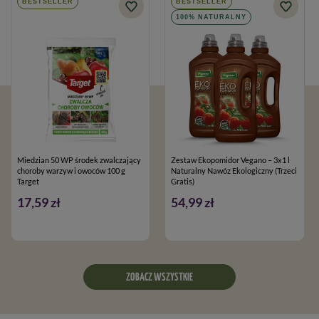
BESTSELLER
BESTSELLER
100% NATURALNY
Miedzian 50 WP środek zwalczający
Zestaw Ekopomidor Vegano – 3x1 l
choroby warzyw i owoców 100 g
Naturalny Nawóz Ekologiczny (Trzeci
Target
Gratis)
17,59 zł
54,99 zł
ZOBACZ WSZYSTKIE