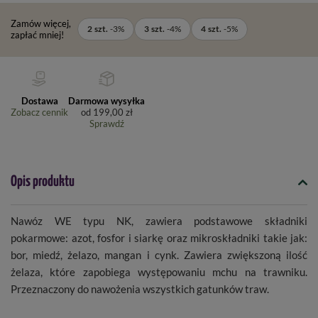
Zamów więcej,
2
szt.
-
3
%
3
szt.
-
4
%
4
szt.
-
5
%
zapłać mniej!
Dostawa
Darmowa wysyłka
Zobacz cennik
od
199,00 zł
Sprawdź
Opis produktu
Nawóz WE typu NK, zawiera podstawowe składniki
pokarmowe: azot, fosfor i siarkę oraz mikroskładniki takie jak:
bor, miedź, żelazo, mangan i cynk. Zawiera zwiększoną ilość
żelaza, które zapobiega występowaniu mchu na trawniku.
Przeznaczony do nawożenia wszystkich gatunków traw.