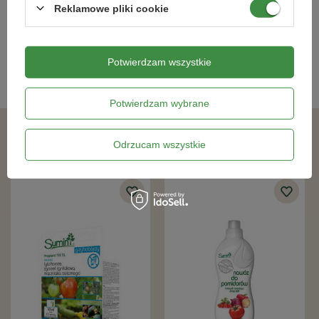
Reklamowe pliki cookie
wypalenie, gdyż granulki mogą przylepić się do mokrej
35,19 zł
93,49 zł
trawy, zamiast spaść na glebę.
Unikaj nawożenia podczas dużego nasłonecznienia (może
Potwierdzam wszystkie
to spowodować wypalenie trawnika) i wiatru (granulki
Kategorie powiązane
mogą zostać wywiane).
Uważaj na betonowe, ceramiczne i kamienne elementy
Potwierdzam wybrane
architektury ogrodu. W przypadku kontaktu zbierz
nawóz, a powierzchnię zmyj wodą.
Podobne produkty
Odrzucam wszystkie
Skład nawozu
azot (N),
potas (K),
magnez (Mg),
siarka (S),
bor (B),
miedź (Cu),
żelazo (Fe),
mangan (Mn),