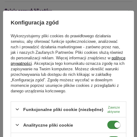
Kiedy stosować
2
Opakowanie 1 kg wystarcza na 50 m
trawnika (przy dawce
Opinie naszych klientów
kwiecień
maj
czerwiec
lipiec
sierpień
0,02 kg).
Konfiguracja zgód
Forma
Sposób użycia
granulki
Wykorzystujemy pliki cookies do prawidłowego działania
Produkty powiązane
serwisu, aby oferować funkcje społecznościowe, analizować
Optymalny sposób aplikacji nawozu powinien przebiegać w
Typ nawozu
ruch i prowadzić działania marketingowe - zarówno przez nas,
następujących krokach:
mineralny
jak i naszych Zaufanych Partnerów. Pliki cookies służą również
do personalizacji reklam. Więcej informacji znajdziesz w
polityce
Odmierz odpowiednią ilość nawozu.
prywatności
. Akceptacja tego komunikatu oznacza zgodę na ich
zapisywanie na Twoim komputerze. Możesz określić warunki
Rozsyp nawóz równomiernie na całej powierzchni.
Podmiot odpowiedzialny za ten produkt na terenie UE
Więcej
przechowywania lub dostępu do nich klikając w zakładkę
Po zastosowaniu nawozu teren obficie podlej wodą.
„Konfiguracja zgód”. Zgodę możesz wycofać w dowolnym
momencie poprzez usunięcie plików cookies z przeglądarki z
Jeszcze
lepszy efekt
uzyskasz, kiedy przed nawożeniem
danego urządzenia końcowego.
zastosujesz zabieg wertykulacji (przynajmniej za pierwszym
nawożeniem) i aeracji.
Zawsze
Funkcjonalne pliki cookie (niezbędne)
aktywne
Uwaga:
Analityczne pliki cookie
Obornik mieszany granulowany z
Spintor 240 SC Zwalcza Szkodniki
Nawóz powinien zostać wysiany na suchy trawnik. W
kwasami humusowymi 8 l
W Gruncie i Pod Osłonami 50 ml
przeciwnym razie zabieg może spowodować jego