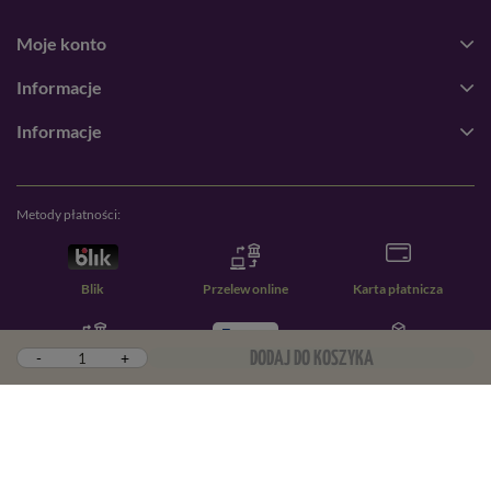
Moje konto
Informacje
Informacje
Metody płatności:
Blik
Przelew online
Karta płatnicza
-
+
DODAJ DO KOSZYKA
Przelew zwykły
PayPal
Pobranie
W sklepie prezentujemy ceny brutto (z VAT).