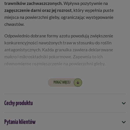
trawników zachwaszczonych.
Wpływa pozytywnie na
zagęszczenie darni oraz jej rozrost
, który wypełnia puste
miejsca na powierzchni gleby, ograniczając występowanie
chwastów.
Odpowiednio dobrane formy azotu powodują zwiększenie
konkurencyjności nawożonych traw w stosunku do roślin
antagonistycznych. Każda granulka zawiera deklarowane
makro i mikroskładniki pokarmowe. Zapewnia to ich
równomierne rozmieszczenie na powierzchni gleby.
Wielkość opakowania:
1 kg.
POKAŻ WIĘCEJ
Dostępny w opakowaniach:
1 kg; 5 kg
Dawkowanie i wydajność
Cechy produktu
2
Zalecana dawka to 0,02 kg na 1 m
. Jedna garść to ok. 0,05 kg, a
Symbol
2
więc w przybliżeniu 1 garść nawozu to 2 m
powierzchni
Pytania klientów
5907102011826
trawnika.