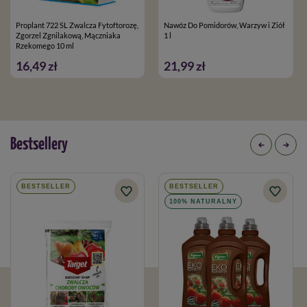
molibden (Mo),
Proplant 722 SL Zwalcza Fytoftorozę,
Nawóz Do Pomidorów, Warzyw i Ziół
cynk (Zn).
Zgorzel Zgnilakową, Mączniaka
1 l
Rzekomego 10 ml
16,49 zł
21,99 zł
Bestsellery
BESTSELLER
BESTSELLER
100% NATURALNY