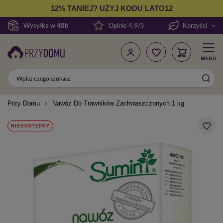
12% TANIEJ? UŻYJ KODU LATO12
Wysyłka w 48h
Opinie 4.9/5
Korzyści
Przy Domu
Nawóz Do Trawników Zachwaszczonych 1 kg
NIEDOSTĘPNY