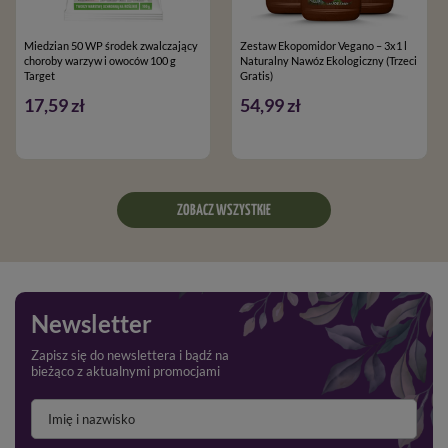
Miedzian 50 WP środek zwalczający
Zestaw Ekopomidor Vegano – 3x1 l
choroby warzyw i owoców 100 g
Naturalny Nawóz Ekologiczny (Trzeci
Target
Gratis)
17,59 zł
54,99 zł
ZOBACZ WSZYSTKIE
Newsletter
Zapisz się do newslettera i bądź na
bieżąco z aktualnymi promocjami