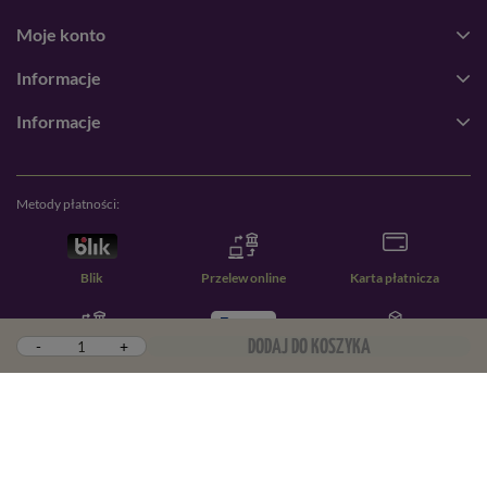
Moje konto
Informacje
Informacje
Metody płatności:
Blik
Przelew online
Karta płatnicza
-
+
DODAJ DO KOSZYKA
Przelew zwykły
PayPal
Pobranie
W sklepie prezentujemy ceny brutto (z VAT).