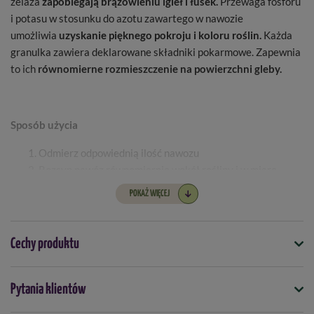
żelaza
zapobiegają brązowieniu igieł i łusek.
Przewaga fosforu
i potasu w stosunku do azotu zawartego w nawozie
umożliwia
uzyskanie pięknego pokroju i koloru roślin.
Każda
granulka zawiera deklarowane składniki pokarmowe. Zapewnia
to ich
równomierne rozmieszczenie na powierzchni gleby.
Sposób użycia
Odmierz odpowiednią ilość nawozu
Rozsyp nawóz równomiernie wokół rośliny i w miarę
możliwości wymieszaj z wierzchnią warstwą gleby.
POKAŻ WIĘCEJ
Po zastosowaniu nawozu roślinę obficie podlej wodą.
Cechy produktu
2
Wydajność:
wystarcza na maksymalnie 165 m
Symbol
Wielkość opakowania:
2,5 kg
Pytania klientów
5907102011413