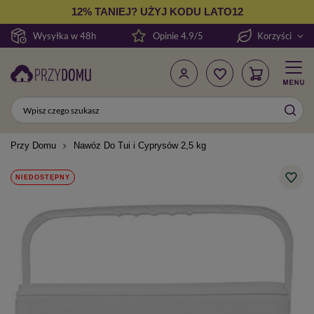
12% TANIEJ? UŻYJ KODU LATO12
Wysyłka w 48h
Opinie 4.9/5
Korzyści
Przy Domu
Nawóz Do Tui i Cyprysów 2,5 kg
NIEDOSTĘPNY