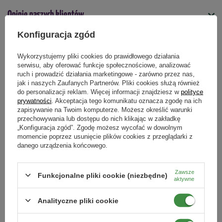
Dostępny również w opakowaniu:
1 kg
Kiedy stosować
Opinie naszych klientów
kwiecień
maj
czerwiec
lipiec
sierpień
Skład nawozu
Konfiguracja zgód
Forma
azot (N),
granulki
Wykorzystujemy pliki cookies do prawidłowego działania
fosfor (P),
Produkty powiązane
serwisu, aby oferować funkcje społecznościowe, analizować
potas (K),
Typ nawozu
ruch i prowadzić działania marketingowe - zarówno przez nas,
mineralny
magnez (Mg),
jak i naszych Zaufanych Partnerów. Pliki cookies służą również
do personalizacji reklam. Więcej informacji znajdziesz w
polityce
wapń (Ca),
prywatności
. Akceptacja tego komunikatu oznacza zgodę na ich
siarka (S),
zapisywanie na Twoim komputerze. Możesz określić warunki
Podmiot odpowiedzialny za ten produkt na terenie UE
Więcej
bor (B),
przechowywania lub dostępu do nich klikając w zakładkę
„Konfiguracja zgód”. Zgodę możesz wycofać w dowolnym
miedź (Cu),
momencie poprzez usunięcie plików cookies z przeglądarki z
żelazo (Fe),
danego urządzenia końcowego.
mangan (Mn),
molibden (Mo),
Zawsze
Funkcjonalne pliki cookie (niezbędne)
cynk (Zn).
aktywne
Analityczne pliki cookie
Goteo Regeneracja Trawniki i
Odżywka Nawozowa Do
Rośliny Ozdobne 50 ml
Storczyków 300 ml