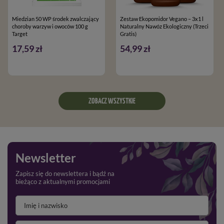
Miedzian 50 WP środek zwalczający
Zestaw Ekopomidor Vegano – 3x1 l
choroby warzyw i owoców 100 g
Naturalny Nawóz Ekologiczny (Trzeci
Target
Gratis)
17,59 zł
54,99 zł
ZOBACZ WSZYSTKIE
Newsletter
Zapisz się do newslettera i bądź na
bieżąco z aktualnymi promocjami