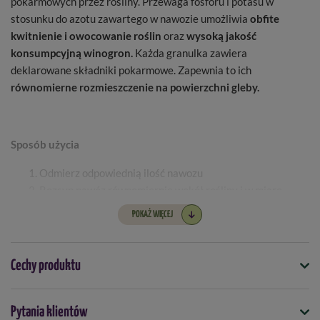
pokarmowych przez rośliny. Przewaga fosforu i potasu w
stosunku do azotu zawartego w nawozie umożliwia
obfite
kwitnienie i owocowanie roślin
oraz
wysoką jakość
konsumpcyjną winogron.
Każda granulka zawiera
deklarowane składniki pokarmowe. Zapewnia to ich
równomierne rozmieszczenie na powierzchni gleby.
Sposób użycia
Odmierz odpowiednią ilość nawozu
Rozsyp nawóz równomiernie wokół rośliny i w miarę
możliwości wymieszaj z wierzchnią warstwą gleby.
POKAŻ WIĘCEJ
Po zastosowaniu nawozu roślinę obficie podlej wodą.
Cechy produktu
2
Wydajność:
wystarcza na maksymalnie 33 m
Symbol
Wielkość opakowania:
1 kg
Pytania klientów
5907102011871