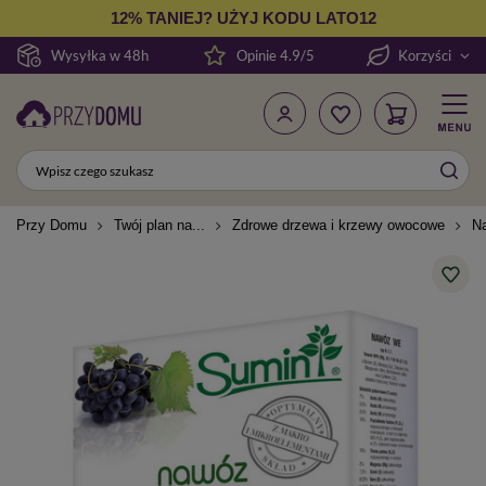
12% TANIEJ? UŻYJ KODU LATO12
Wysyłka w 48h
Opinie 4.9/5
Korzyści
Przy Domu
Twój plan na...
Zdrowe drzewa i krzewy owocowe
Na