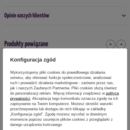
Kiedy stosować
Opinie naszych klientów
kwiecień
maj
lipiec
czerwiec
sierpień
Skład nawozu
Forma
azot (N),
granulki
fosfor (P),
Produkty powiązane
potas (K),
Typ nawozu
mineralny
magnez (Mg),
Konfiguracja zgód
siarka (S),
bor (B),
Podmiot odpowiedzialny za ten produkt na terenie UE
Więcej
Wykorzystujemy pliki cookies do prawidłowego działania
miedź (Cu),
serwisu, aby oferować funkcje społecznościowe, analizować
żelazo (Fe),
ruch i prowadzić działania marketingowe - zarówno przez nas,
jak i naszych Zaufanych Partnerów. Pliki cookies służą również
mangan (Mn),
do personalizacji reklam. Więcej informacji znajdziesz w
polityce
molibden (Mo),
prywatności
. Akceptacja tego komunikatu oznacza zgodę na ich
cynk (Zn).
zapisywanie na Twoim komputerze. Możesz określić warunki
przechowywania lub dostępu do nich klikając w zakładkę
„Konfiguracja zgód”. Zgodę możesz wycofać w dowolnym
momencie poprzez usunięcie plików cookies z przeglądarki z
danego urządzenia końcowego.
Natur Bloker (Pędraki, Krety,
Nawóz Do Warzyw Organiczny -