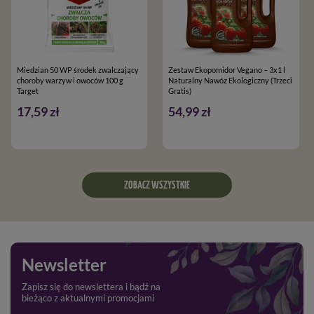
Miedzian 50 WP środek zwalczający
Zestaw Ekopomidor Vegano – 3x1 l
choroby warzyw i owoców 100 g
Naturalny Nawóz Ekologiczny (Trzeci
Target
Gratis)
17,59 zł
54,99 zł
ZOBACZ WSZYSTKIE
Newsletter
Zapisz się do newslettera i bądź na
bieżąco z aktualnymi promocjami