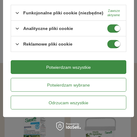
Turkucie) 4 kg
Granulowany 1,2 kg
Zawsze
Funkcjonalne pliki cookie (niezbędne)
142,99 zł
21,99 zł
aktywne
Analityczne pliki cookie
Kategorie powiązane
Reklamowe pliki cookie
Zdrowe drzewa i krzewy owocowe
,
Potwierdzam wszystkie
Podobne produkty
Potwierdzam wybrane
Odrzucam wszystkie