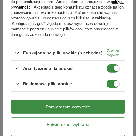
do personalizacji reklam. Więcej informacji znajdziesz w
polityce
prywatności
. Akceptacja tego komunikatu oznacza zgodę na ich
Forma
zapisywanie na Twoim komputerze. Możesz określić warunki
granulki
przechowywania lub dostępu do nich klikając w zakładkę
„Konfiguracja zgód”. Zgodę możesz wycofać w dowolnym
Produkty powiązane
momencie poprzez usunięcie plików cookies z przeglądarki z
Typ nawozu
danego urządzenia końcowego.
mineralny
Zawsze
Funkcjonalne pliki cookie (niezbędne)
Podmiot odpowiedzialny za ten produkt na terenie UE
Więcej
aktywne
Analityczne pliki cookie
Reklamowe pliki cookie
Potwierdzam wszystkie
Nawóz rozpuszczalny do kwiatów
Naturcomplet-G nawóz organiczno-
balkonowych - Moc Obfitości 250 g -
mineralny 2,5 kg - Sumin
Sumin
Potwierdzam wybrane
14,29 zł
38,49 zł