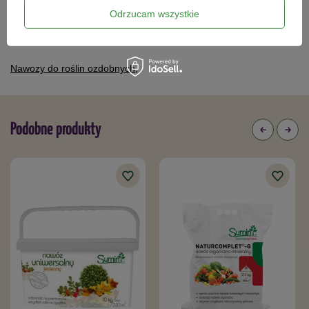
Odrzucam wszystkie
Kategorie powiązane
Nawozy do roślin ozdobnych
,
Podobne produkty