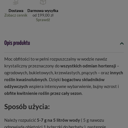
Dostawa
Darmowa wysyłka
Zobacz cennik
od
199,00 zł
Sprawdź
Opis produktu
Moc obfitości to w pełni rozpuszczalny w wodzie nawóz
krystaliczny przeznaczony do
wszystkich odmian hortensji
–
ogrodowych, bukietowych, krzewiastych, pnących – oraz
innych
roślin kwaśnolubnych
. Dzięki
bogactwu składników
odżywczych
wspiera intensywne wybarwienie, bujny wzrost i
obfite kwitnienie roślin przez cały sezon
.
Sposób użycia:
Należy rozpuścić
5-7 g na 5 litrów wody
( 5 g nawozu
odpowiada objętości 1 łyżeczki do herbaty ), następnie