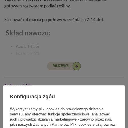
gotowym roztworem podlać rośliny.
Stosować
od marca po połowy września
co
7-14 dni.
Skład nawozu:
Azot:
14,5%
Fosfor:
7,5%
Potas:
18,5%
Magnez:
3%
POKAŻ WIĘCEJ
Siarka:
21,5%
Cechy produktu
Opakowanie:
250g wystarczy na 250 litrów.
Konfiguracja zgód
Symbol
Pytania klientów
5907102056407
Wykorzystujemy pliki cookies do prawidłowego działania
serwisu, aby oferować funkcje społecznościowe, analizować
ruch i prowadzić działania marketingowe - zarówno przez nas,
Kiedy stosować
Opinie naszych klientów
jak i naszych Zaufanych Partnerów. Pliki cookies służą również
kwiecień
maj
czerwiec
lipiec
sierpień
wrzesień