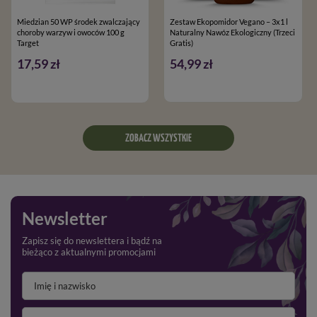
Miedzian 50 WP środek zwalczający
Zestaw Ekopomidor Vegano – 3x1 l
choroby warzyw i owoców 100 g
Naturalny Nawóz Ekologiczny (Trzeci
Target
Gratis)
17,59 zł
54,99 zł
ZOBACZ WSZYSTKIE
Newsletter
Zapisz się do newslettera i bądź na
bieżąco z aktualnymi promocjami