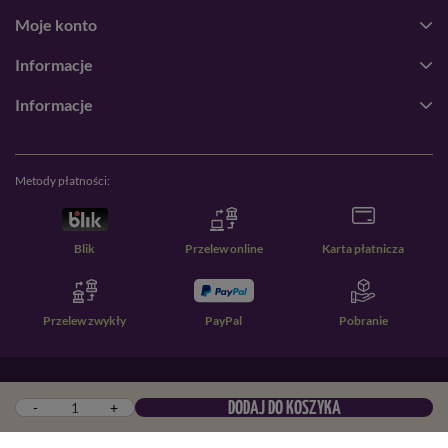
Moje konto
Informacje
Informacje
Metody płatności:
Blik
Przelew online
Karta płatnicza
Przelew zwykły
PayPal
Pobranie
W sklepie prezentujemy ceny brutto (z VAT).
-
+
DODAJ DO KOSZYKA