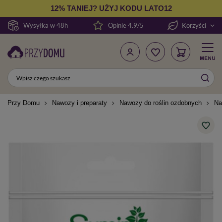
12% TANIEJ? UŻYJ KODU LATO12
Wysyłka w 48h
Opinie 4.9/5
Korzyści
Przy Domu
Nawozy i preparaty
Nawozy do roślin ozdobnych
Na