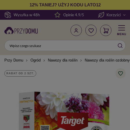
12% TANIEJ? UŻYJ KODU LATO12
Wysyłka w 48h
Opinie 4.9/5
Korzyści
Przy Domu
Ogród
Nawozy dla roślin
Nawozy dla roślin ozdobn
RABAT OD 2 SZT.