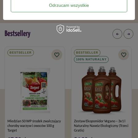
Odrzucam wszystkie
Bestsellery
BESTSELLER
BESTSELLER
100% NATURALNY
Miedzian 50 WP środek zwalczający
Zestaw Ekopomidor Vegano – 3x1 l
choroby warzyw i owoców 100 g
Naturalny Nawóz Ekologiczny (Trzeci
Target
Gratis)