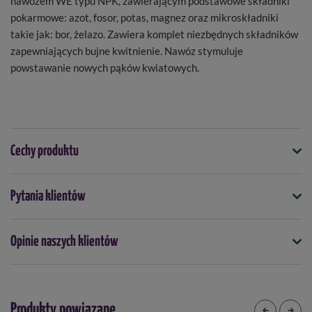
nawozem WE typu NPK, zawierającym podstawowe składniki
pokarmowe: azot, fosor, potas, magnez oraz mikroskładniki
takie jak: bor, żelazo. Zawiera komplet niezbędnych składników
zapewniających bujne kwitnienie. Nawóz stymuluje
powstawanie nowych pąków kwiatowych.
Cechy produktu
Symbol
Pytania klientów
5901875004047
Kiedy stosować
Opinie naszych klientów
kwiecień
maj
czerwiec
lipiec
sierpień
wrzesień
Forma
granulki
Produkty powiązane