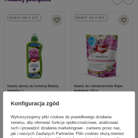
Typ nawozu
mineralny
RABAT OD 2 SZT.
RABAT OD 2 SZT.
Nawóz płynny do hortensji Bukiety
Nawóz do rododendronów Bujne
Kwiatów 1 l
Kwitnienie 150 g
Konfiguracja zgód
17,59 zł
12,09 zł
Wykorzystujemy pliki cookies do prawidłowego działania
serwisu, aby oferować funkcje społecznościowe, analizować
Kategorie powiązane
ruch i prowadzić działania marketingowe - zarówno przez nas,
jak i naszych Zaufanych Partnerów. Pliki cookies służą również