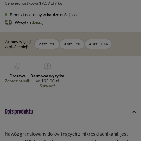
Cena jednostkowa
17,59 zł / kg
Produkt dostępny w bardzo dużej ilości
Wysyłka
dzisiaj
Zamów więcej,
2
szt.
-
5
%
3
szt.
-
7
%
4
szt.
-
10
%
zapłać mniej!
Dostawa
Darmowa wysyłka
Zobacz cennik
od
199,00 zł
Sprawdź
Opis produktu
Nawóz granulowany do kwitnących z mikroskładnikami, jest