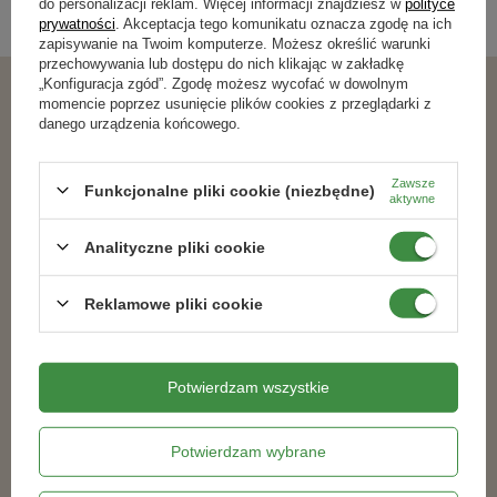
do personalizacji reklam. Więcej informacji znajdziesz w
polityce
Nawozy dla roślin ozdobnych
,
prywatności
. Akceptacja tego komunikatu oznacza zgodę na ich
zapisywanie na Twoim komputerze. Możesz określić warunki
przechowywania lub dostępu do nich klikając w zakładkę
„Konfiguracja zgód”. Zgodę możesz wycofać w dowolnym
momencie poprzez usunięcie plików cookies z przeglądarki z
Podobne produkty
danego urządzenia końcowego.
RABAT OD 2 SZT.
RABAT OD 2 SZT.
Zawsze
Funkcjonalne pliki cookie (niezbędne)
aktywne
100% NATURALNY
Analityczne pliki cookie
Reklamowe pliki cookie
Potwierdzam wszystkie
Nawóz do trawników regeneracyjny z
Nawóz ekologiczny do borówek 1 kg
mikroelementami 8 kg
Potwierdzam wybrane
82,49 zł
19,79 zł