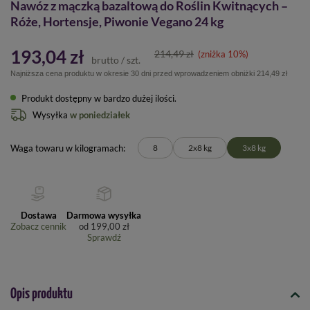
Nawóz z mączką bazaltową do Roślin Kwitnących –
Róże, Hortensje, Piwonie Vegano 24 kg
193,04 zł
214,49 zł
(zniżka
10
%)
brutto
/
szt.
Najniższa cena produktu w okresie 30 dni przed wprowadzeniem obniżki
214,49 zł
Produkt dostępny w bardzo dużej ilości
Wysyłka
w poniedziałek
Waga towaru w kilogramach
8
2x8 kg
3x8 kg
Dostawa
Darmowa wysyłka
Zobacz cennik
od
199,00 zł
Sprawdź
Opis produktu