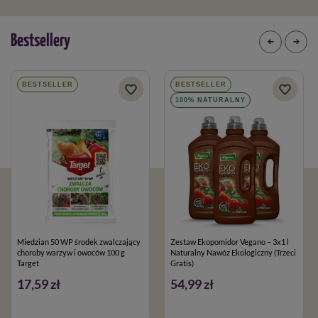
Bestsellery
BESTSELLER
BESTSELLER
100% NATURALNY
Miedzian 50 WP środek zwalczający
Zestaw Ekopomidor Vegano – 3x1 l
choroby warzyw i owoców 100 g
Naturalny Nawóz Ekologiczny (Trzeci
Target
Gratis)
17,59 zł
54,99 zł