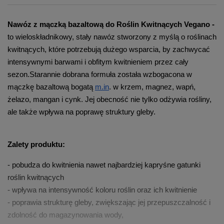
Nawóz z mączką bazaltową do Roślin Kwitnących Vegano - 
to wieloskładnikowy, stały nawóz stworzony z myślą o roślinach 
kwitnących, które potrzebują dużego wsparcia, by zachwycać 
intensywnymi barwami i obfitym kwitnieniem przez cały 
sezon.
Starannie dobrana formuła została wzbogacona w 
mączkę bazaltową bogatą 
m.in
. w krzem, magnez, wapń, 
żelazo, mangan i cynk. Jej obecność nie tylko odżywia rośliny, 
ale także wpływa na poprawę struktury gleby. 
Zalety produktu:
- pobudza do kwitnienia nawet najbardziej kapryśne gatunki 
roślin kwitnących
- wpływa na intensywność koloru roślin oraz ich kwitnienie
- poprawia strukturę gleby, zwiększając jej przepuszczalność i 
zdolność do magazynowania wody,