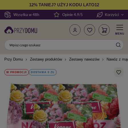
12% TANIEJ? UŻYJ KODU LATO12
Wysyłka w 48h
Opinie 4.9/5
Korzyści
Przy Domu
Zestawy produktów
Zestawy nawozów
Nawóz z mąc
W PROMOCJI
DOSTAWA 0 ZŁ