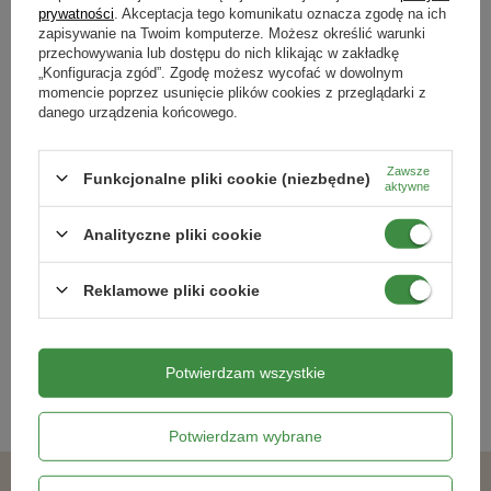
Podmiot odpowiedzialny za ten produkt na terenie UE
Więcej
prywatności
. Akceptacja tego komunikatu oznacza zgodę na ich
- 9,5% - Całkowitego azotu
zapisywanie na Twoim komputerze. Możesz określić warunki
przechowywania lub dostępu do nich klikając w zakładkę
- 9,5% - Azotu amonowego
„Konfiguracja zgód”. Zgodę możesz wycofać w dowolnym
- 7,0% - Całkowitego pięciotlenku fosforu
momencie poprzez usunięcie plików cookies z przeglądarki z
- 13,0% - Całkowitego tlenku potasu
danego urządzenia końcowego.
- 3,0% - Całkowitego tlenku magnezu
- 0,01% - Całkowitego boru
Zawsze
Funkcjonalne pliki cookie (niezbędne)
aktywne
- 0,02% - Całkowitego żelaza
Złotooki bohater Vegano - 200 larw -
Wrotycz MIKROACTIV +
- siarczan amonu
10 m2 ochrony
mikroorganizmy Vegano - 1 L
Analityczne pliki cookie
- fosforan dwuamonowy
98,99 zł
60,49 zł
- chlorek potasu
Reklamowe pliki cookie
- siarczan magnezu
- bor w postaci kwasu
Kategorie powiązane
- żelazo w postaci siarczanu
Potwierdzam wszystkie
- mączka bazaltowa
Zestawy nawozów
,
Potwierdzam wybrane
Przechowywanie:
Zalecane jest przechowywanie nawozu w suchym, 