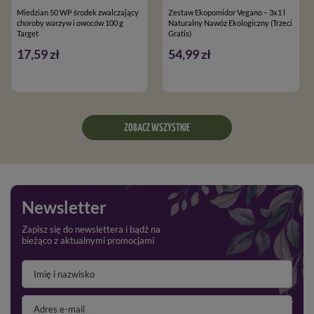
Miedzian 50 WP środek zwalczający
Zestaw Ekopomidor Vegano – 3x1 l
choroby warzyw i owoców 100 g
Naturalny Nawóz Ekologiczny (Trzeci
Target
Gratis)
17,59 zł
54,99 zł
ZOBACZ WSZYSTKIE
Newsletter
Zapisz się do newslettera i bądź na
bieżąco z aktualnymi promocjami