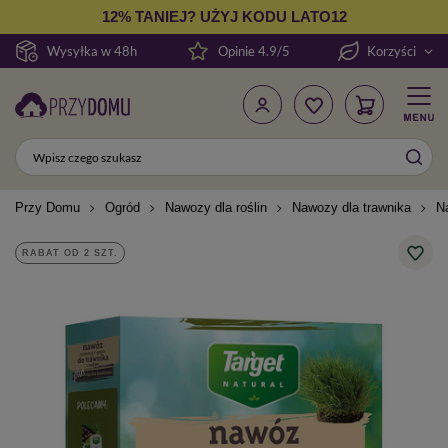
12% TANIEJ? UŻYJ KODU LATO12
Wysyłka w 48h
Opinie 4.9/5
Korzyści
Przy Domu
Ogród
Nawozy dla roślin
Nawozy dla trawnika
N
RABAT OD 2 SZT.