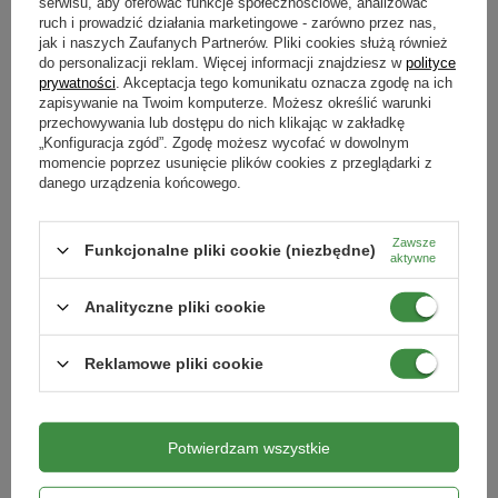
serwisu, aby oferować funkcje społecznościowe, analizować
Opakowanie
ruch i prowadzić działania marketingowe - zarówno przez nas,
Pierwsze nawożenie najlepiej jest wykonać wiosną, po
jak i naszych Zaufanych Partnerów. Pliki cookies służą również
1 kg
uprzednio wykonanym zabiegu wertykulacji i aeracji. Następne
do personalizacji reklam. Więcej informacji znajdziesz w
polityce
Produkty powiązane
prywatności
. Akceptacja tego komunikatu oznacza zgodę na ich
zasilania należy przeprowadzać regularnie, po wcześniejszym
Kiedy stosować
zapisywanie na Twoim komputerze. Możesz określić warunki
skoszeniu murawy, w odstępach co najmniej 4 tygodni, jednak
kwiecień
maj
czerwiec
lipiec
sierpień
wrzesień
przechowywania lub dostępu do nich klikając w zakładkę
nie w większej ilości niż 6 zabiegów na sezon wegetacyjny.
„Konfiguracja zgód”. Zgodę możesz wycofać w dowolnym
RABAT OD 2 SZT.
RABAT OD 2 SZT.
Forma
momencie poprzez usunięcie plików cookies z przeglądarki z
Zalecaną dawkę nawozu, tj 25 – 30 g na 1 m2 murawy należy
danego urządzenia końcowego.
granulki
rozsypać równomiernie na całej powierzchni trawnika. Można
Typ nawozu
sypać ręcznie lub posłużyć się siewnikiem do nawozów.
Zawsze
Funkcjonalne pliki cookie (niezbędne)
mineralny
aktywne
Opakowanie zawiera 1 kg nawozu, wystarczającego dla 40m2
powierzchni trawnika
Analityczne pliki cookie
Reklamowe pliki cookie
Nawóz do trawników – Efekt
Nawóz do pomidorów Smaczne
Dywanu – 150 g Target
Owoce 150 g
Potwierdzam wszystkie
10,99 zł
12,09 zł