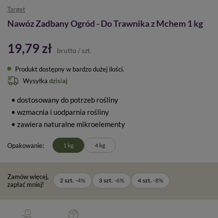
Target
Nawóz Zadbany Ogród - Do Trawnika z Mchem 1 kg
19,79 zł
brutto
/
szt.
Produkt dostępny w bardzo dużej ilości
Wysyłka
dzisiaj
• dostosowany do potrzeb rośliny
• wzmacnia i uodparnia rośliny
• zawiera naturalne mikroelementy
Opakowanie
1 kg
4 kg
Zamów więcej,
2
szt.
-
4
%
3
szt.
-
6
%
4
szt.
-
8
%
zapłać mniej!