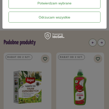
Potwierdzam wybrane
Kategorie powiązane
Odrzucam wszystkie
Nawozy dla trawnika
,
Nawozy z mączką bazaltową
,
Podobne produkty
RABAT OD 2 SZT.
RABAT OD 2 SZT.