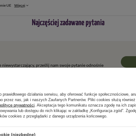
enie UE
Więcej
Najczęściej zadawane pytania
ie niewystarczający, prześlij nam swoje pytanie odnośnie
wiedzieć tak szybko jak tylko będzie to możliwe.
o prawidłowego działania serwisu, aby oferować funkcje społecznościowe, an
o przez nas, jak i naszych Zaufanych Partnerów. Pliki cookies służą również 
polityce prywatności
. Akceptacja tego komunikatu oznacza zgodę na ich zap
Napisz swoją opinię
howywania lub dostępu do nich klikając w zakładkę „Konfiguracja zgód”. Zg
ików cookies z przeglądarki z danego urządzenia końcowego.
Twoja ocena:
5/5
ookie (niezbędne)