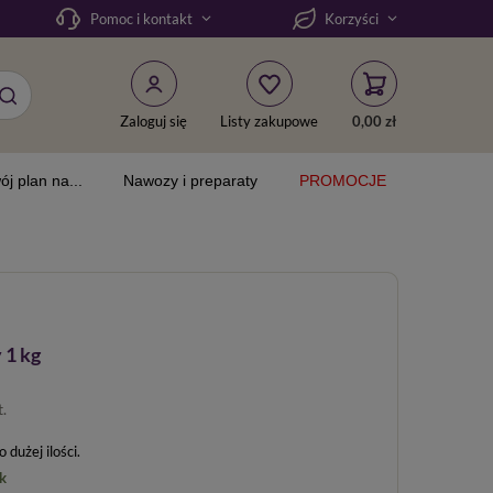
Pomoc i kontakt
Korzyści
Zaloguj się
Listy zakupowe
0,00 zł
ój plan na...
Nawozy i preparaty
PROMOCJE
 1 kg
t.
dużej ilości
k