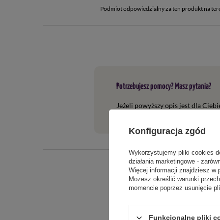
Podmiot odpowiedzialny za ten produkt na ter
Potrzebujesz pomocy? Masz pytania?
Jeżeli powyższy opis jest dla Cieb
tego produktu. Postaramy się odpo
Konfiguracja zgód
Wykorzystujemy pliki cookies d
działania marketingowe - zarówn
Więcej informacji znajdziesz w
Możesz określić warunki przec
momencie poprzez usunięcie pl
Funkcjonalne pliki c