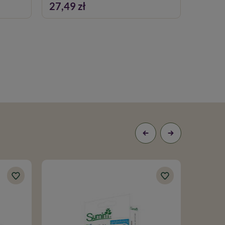
27,49 zł
21,99
100% N