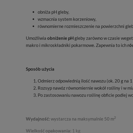
obniża pH gleby,
wzmacnia system korzeniowy,
równomierne rozmieszczenie na powierzchni gleb
Umożliwia
obniżenie pH
gleby zarówno w czasie wegeta
makro i mikroskładniki pokarmowe. Zapewnia to ich
ró
Sposób użycia
Odmierz odpowiednią ilość nawozu (ok. 20 g na 1
Rozsyp nawóz równomiernie wokół rośliny i w mi
Po zastosowaniu nawozu roślinę obficie podlej w
2
Wydajność:
wystarcza na maksymalnie 50 m
Wielkość opakowania:
1 kg