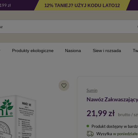
12% TANIEJ? UŻYJ KODU LATO12
199 zł
y
Produkty ekologiczne
Nasiona
Siew i rozsada
Tw
Sumin
Nawóz Zakwaszający
21,99 zł
brutto
/
sz
Produkt dostępny w bardzo 
Wysyłka
w poniedziałe