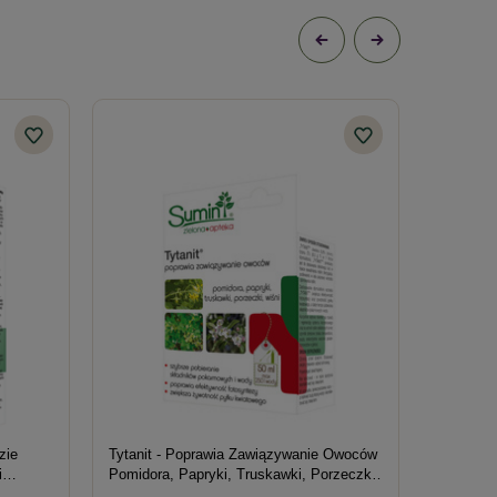
zie
Tytanit - Poprawia Zawiązywanie Owoców
Nawóz Do
i
Pomidora, Papryki, Truskawki, Porzeczki i
n 20 g
Wiśni 50 ml