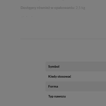
Dostępny również w opakowaniu:
2,5 kg
Skład nawozu
azot (N),
fosfor (P),
potas (K),
magnez (Mg),
wapń (Ca),
siarka (S),
bor (B),
Symbol
miedź (Cu),
żelazo (Fe),
Kiedy stosować
mangan (Mn),
molibden (Mo),
Forma
cynk (Zn).
Typ nawozu