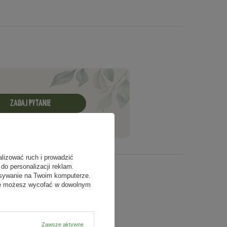
ZADAJ PYTANIE
alizować ruch i prowadzić
do personalizacji reklam.
isywanie na Twoim komputerze.
odę możesz wycofać w dowolnym
Zawsze aktywne