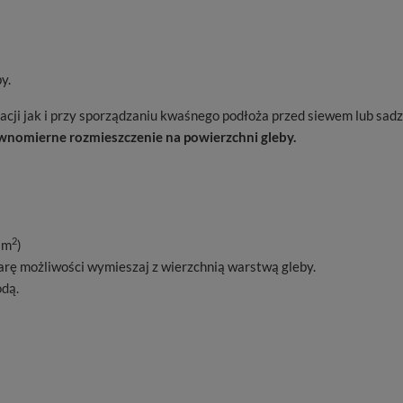
y.
cji jak i przy sporządzaniu kwaśnego podłoża przed siewem lub sad
wnomierne rozmieszczenie na powierzchni gleby.
2
 m
)
arę możliwości wymieszaj z wierzchnią warstwą gleby.
odą.