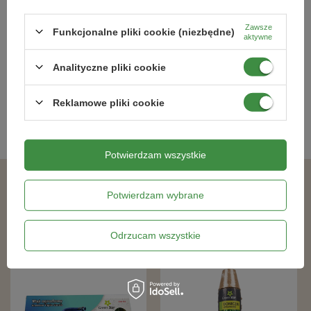
Haczkopazurki ręczne Pro Natura –
Nożyce do gałęzi 66 cm Green Star
Green Star
Zawsze
Funkcjonalne pliki cookie (niezbędne)
aktywne
21,89 zł
64,90 zł
Analityczne pliki cookie
Kategorie powiązane
Reklamowe pliki cookie
Szpadle, łopatki, motyki, widły
,
Potwierdzam wszystkie
Podobne produkty
Potwierdzam wybrane
Odrzucam wszystkie