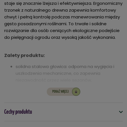
staje się znacznie lżejsza i efektywniejsza. Ergonomiczny
trzonek z naturalnego drewna zapewnia komfortowy
chwyt i pełną kontrolę podczas manewrowania między
gęsto posadzonymi roślinami. To trwałe i solidne
rozwiązanie dla osób ceniących ekologiczne podejście
do pielęgnacji ogrodu oraz wysoką jakość wykonania.
Zalety produktu:
solidna stalowa głowica: odporna na wygięcia i
uszkodzenia mechaniczne, co zapewnia
niezawodność przez wiele sezonów,
ekologiczna rączka Pro Natura: wykonana z
POKAŻ WIĘCEJ
naturalnego, gładko oszlifowanego drewna,
przyjaznego dla dłoni i środowiska,
skuteczne napowietrzanie: trzy ostro zakończone
Cechy produktu
pazurki doskonale rozbijają twardą skorupę ziemi,
ułatwiając dostęp wody do korzeni,
Symbol