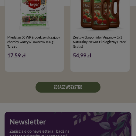
Miedzian 50 WP środek zwalczający
Zestaw Ekopomidor Vegano – 3x1 l
choroby warzyw i owoców 100 g
Naturalny Nawóz Ekologiczny (Trzeci
Target
Gratis)
17,59 zł
54,99 zł
ZOBACZ WSZYSTKIE
Newsletter
Zapisz się do newslettera i bądź na