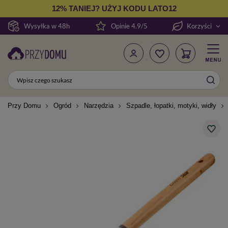
12% TANIEJ? UŻYJ KODU LATO12
Wysyłka w 48h
Opinie 4.9/5
Korzyści
Przy Domu
Ogród
Narzędzia
Szpadle, łopatki, motyki, widły