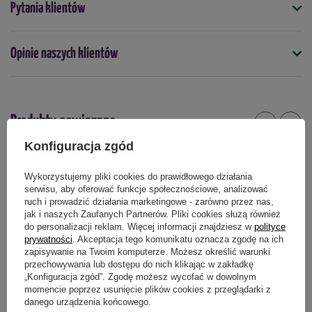
lekka konstrukcja: minimalizuje zmęczenie
Pytania klientów
5907554460371
nadgarstka, pozwalając na dłuższą pracę bez
dyskomfortu,
praktyczne przechowywanie: otwór w górnej
Opinie naszych klientów
Podmiot odpowiedzialny za ten produkt na terenie UE
Więcej
części rękojeści umożliwia wygodne zawieszenie
narzędzia na haku.
Produkty powiązane
Konfiguracja zgód
Wykorzystujemy pliki cookies do prawidłowego działania
serwisu, aby oferować funkcje społecznościowe, analizować
ruch i prowadzić działania marketingowe - zarówno przez nas,
jak i naszych Zaufanych Partnerów. Pliki cookies służą również
do personalizacji reklam. Więcej informacji znajdziesz w
polityce
prywatności
. Akceptacja tego komunikatu oznacza zgodę na ich
zapisywanie na Twoim komputerze. Możesz określić warunki
przechowywania lub dostępu do nich klikając w zakładkę
„Konfiguracja zgód”. Zgodę możesz wycofać w dowolnym
momencie poprzez usunięcie plików cookies z przeglądarki z
danego urządzenia końcowego.