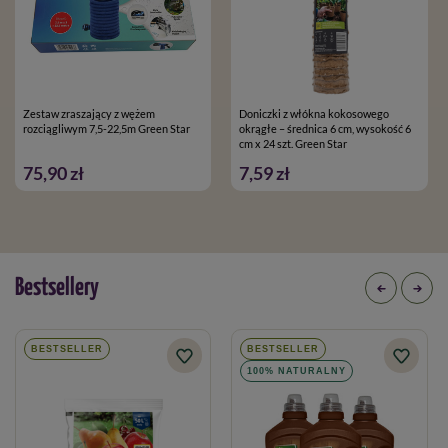
Zestaw zraszający z wężem
Doniczki z włókna kokosowego
rozciągliwym 7,5-22,5m Green Star
okrągłe – średnica 6 cm, wysokość 6
cm x 24 szt. Green Star
75,90 zł
7,59 zł
Bestsellery
BESTSELLER
BESTSELLER
100% NATURALNY