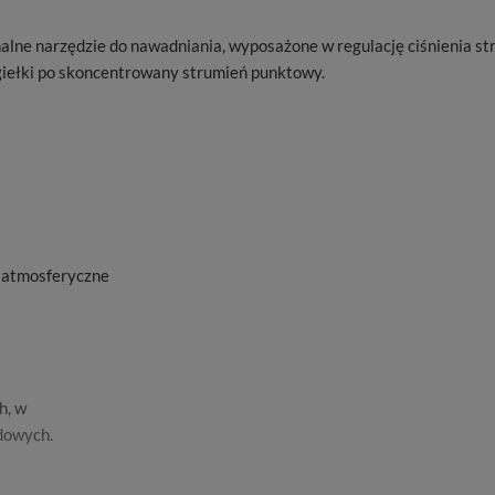
nalne narzędzie do nawadniania, wyposażone w regulację ciśnienia s
mgiełki po skoncentrowany strumień punktowy.
 atmosferyczne
ych, w
odowych.