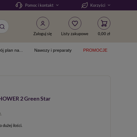
Pomoc i kontakt
Korzyści
Zaloguj się
Listy zakupowe
0,00 zł
ój plan na...
Nawozy i preparaty
PROMOCJE
 SHOWER 2 Green Star
t.
dużej ilości