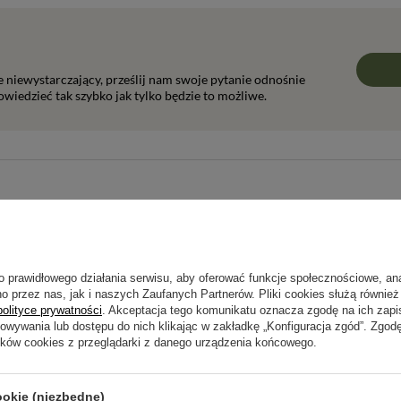
ie niewystarczający, prześlij nam swoje pytanie odnośnie
wiedzieć tak szybko jak tylko będzie to możliwe.
Napisz swoją opinię
Twoja ocena:
5/5
o prawidłowego działania serwisu, aby oferować funkcje społecznościowe, an
o przez nas, jak i naszych Zaufanych Partnerów. Pliki cookies służą również 
polityce prywatności
. Akceptacja tego komunikatu oznacza zgodę na ich zap
howywania lub dostępu do nich klikając w zakładkę „Konfiguracja zgód”. Zg
pinii
ików cookies z przeglądarki z danego urządzenia końcowego.
ookie (niezbędne)