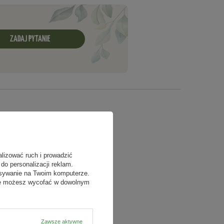
ZADAJ PYTANIE
alizować ruch i prowadzić
do personalizacji reklam.
isywanie na Twoim komputerze.
odę możesz wycofać w dowolnym
Zawsze aktywne