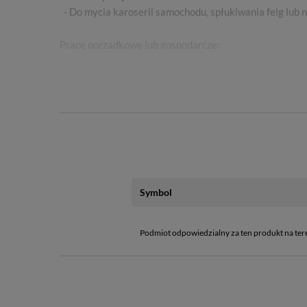
- Do mycia karoserii samochodu, spłukiwania felg lub 
Prace porządkowe lub gospodarcze:
- Do mycia elewacji budynków, czyszczenia balkonów, 
Produkt świetnie sprawdzi się również przy czyszczen
Symbol
Podmiot odpowiedzialny za ten produkt na ter