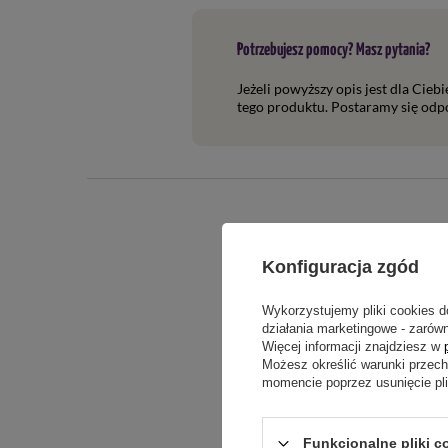
Potrzebujesz pomocy? Masz pytania?
Jeżeli powyższy opis jest dla Cieb
tego produktu. Postaramy się odpo
Konfiguracja zgód
Wykorzystujemy pliki cookies d
działania marketingowe - zarówn
Więcej informacji znajdziesz w
Możesz określić warunki przec
Treść twojej o
momencie poprzez usunięcie pl
Funkcjonalne pliki c