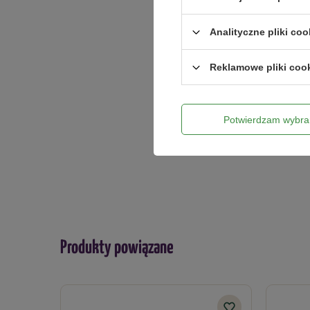
Analityczne pliki coo
Dodaj włas
Reklamowe pliki coo
Twoje imię
Potwierdzam wybra
Twój email
Produkty powiązane