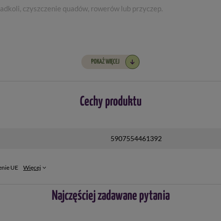
nadkoli, czyszczenie quadów, rowerów lub przyczep.
tarasów lub podjazdów, usunięcia kurzu z mebli ogrodowych oraz ogr
POKAŻ WIĘCEJ
iu basenów, jacuzzi lub tarasu
Cechy produktu
5907554461392
enie UE
Więcej
Najczęściej zadawane pytania