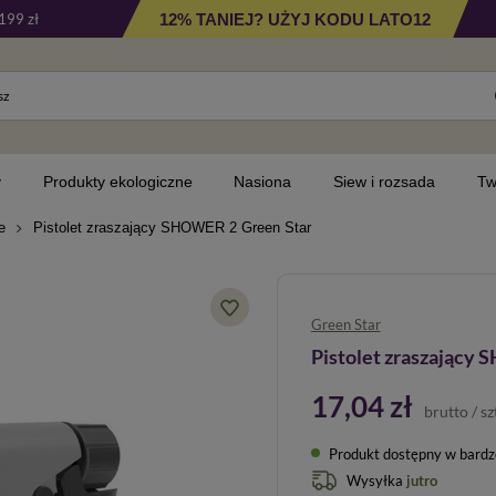
12% TANIEJ? UŻYJ KODU LATO12
199 zł
y
Produkty ekologiczne
Nasiona
Siew i rozsada
Tw
e
Pistolet zraszający SHOWER 2 Green Star
Green Star
Pistolet zraszający
17,04 zł
brutto
/
sz
Produkt dostępny w bardzo 
Wysyłka
jutro