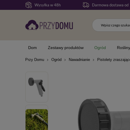
Wysyłka w 48h
Darmowa dostawa od 
Dom
Zestawy produktów
Ogród
Roślin
Przy Domu
Ogród
Nawadnianie
Pistolety zraszając