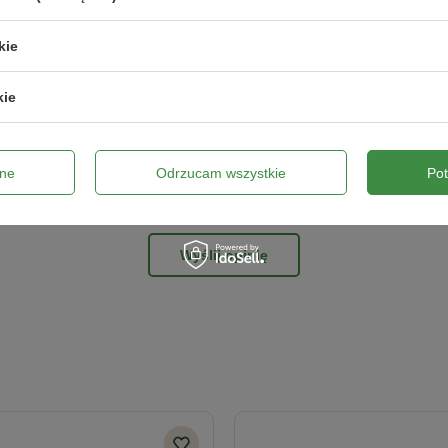
kie
ne zdjęcie produktu:
kie
ne
Odrzucam wszystkie
Po
Wyślij opinię