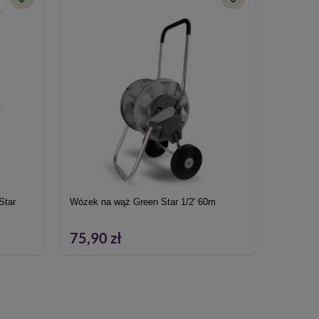
Star
Wózek na wąż Green Star 1/2' 60m
Nożyczki
75,90 zł
4,29 z