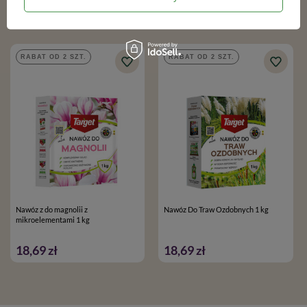
Podobne produkty
RABAT OD 2 SZT.
RABAT OD 2 SZT.
Nawóz z do magnolii z
Nawóz Do Traw Ozdobnych 1 kg
mikroelementami 1 kg
18,69 zł
18,69 zł