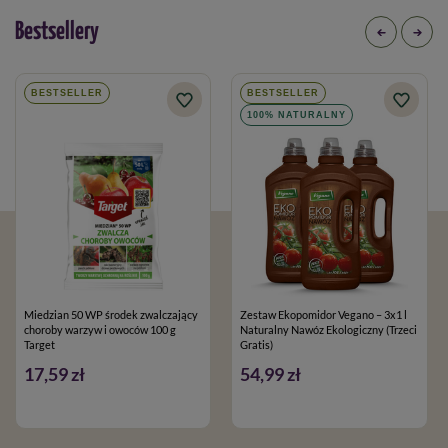
Bestsellery
BESTSELLER
BESTSELLER
100% NATURALNY
Miedzian 50 WP środek zwalczający
Zestaw Ekopomidor Vegano – 3x1 l
choroby warzyw i owoców 100 g
Naturalny Nawóz Ekologiczny (Trzeci
Target
Gratis)
17,59 zł
54,99 zł