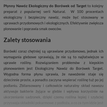
Płynny Nawóz Ekologiczny do Borówek od Target
to kolejny
preparat z popularnej serii Natural. W 100 procentach
ekologiczny i bezpieczny nawóz, może być stosowany w
uprawach przydomowych i ekologicznych. Efektywnie zwiększa
plonowanie i poprawia smak owoców.
Zalety stosowania
Borówki coraz chętniej są uprawiane przydomowo, jednak ich
wymagania glebowe sprawiają, że nie są to najłatwiejsze w
uprawie rośliny. Rozwiązaniem problemów z kiepskim
plonowaniem jest Ekologiczny Nawóz do Borówek Target.
Wygodna forma płynu sprawia, że nawożenie staje się
dziecinnie proste, a ponadto zaczyna wspierać roślinę tuż po jej
podlaniu. Zbilansowany i całkowicie naturalny skład nawozu
aktywuje bakterie żyjące w glebie i wpływa korzystnie na
ukorzenianie sadzonek, dzięki czemu roślina lepiej i szybciej
przyswaja składniki pokarmowe z podłoża, a co za tym idzie jest