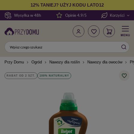
12% TANIEJ? UŻYJ KODU LATO12
Wysyłka w 48h
Opinie 4.9/5
Korzyści
Przy Domu
Ogród
Nawozy dla roślin
Nawozy dla owoców
Pł
RABAT OD 2 SZT.
100% NATURALNY