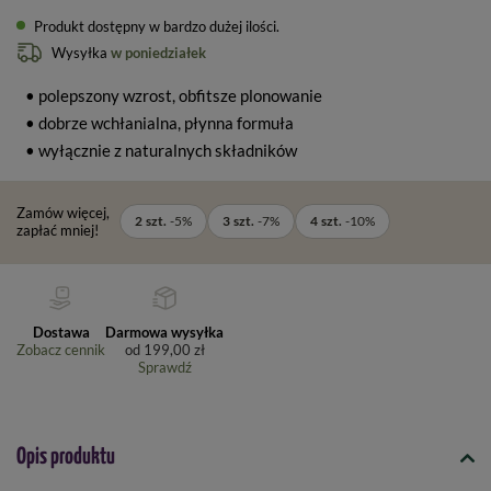
Produkt dostępny w bardzo dużej ilości
Wysyłka
w poniedziałek
• polepszony wzrost, obfitsze plonowanie
• dobrze wchłanialna, płynna formuła
• wyłącznie z naturalnych składników
Zamów więcej,
2
szt.
-
5
%
3
szt.
-
7
%
4
szt.
-
10
%
zapłać mniej!
Dostawa
Darmowa wysyłka
Zobacz cennik
od
199,00 zł
Sprawdź
Opis produktu