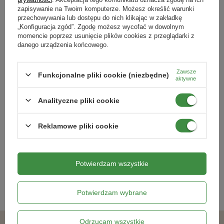
zapisywanie na Twoim komputerze. Możesz określić warunki
przechowywania lub dostępu do nich klikając w zakładkę
Typ nawozu
„Konfiguracja zgód”. Zgodę możesz wycofać w dowolnym
ekologiczny
momencie poprzez usunięcie plików cookies z przeglądarki z
danego urządzenia końcowego.
Podmiot odpowiedzialny za ten produkt na terenie UE
Więcej
Zawsze
Funkcjonalne pliki cookie (niezbędne)
aktywne
Nawóz płynny do roślin zielonych z
Pałeczki nawozowe do roślin
Analityczne pliki cookie
mikroskładnikami Zielone Liście 1l
kwitnących 40 szt.
17,59 zł
9,34 zł
Reklamowe pliki cookie
Kategorie powiązane
Potwierdzam wszystkie
Promocje
,
Nawozy dla owoców
,
Ekologiczne nawozy płynne
,
BLACK MONTH
,
Zdrowe drzewa i krzewy owocowe
,
Potwierdzam wybrane
Odrzucam wszystkie