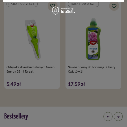
RABAT OD 2 SZT.
RABAT OD 2 SZT.
Odżywka do roślin zielonych Green
Nawóz płynny do hortensji Bukiety
Energy 35 ml Target
Kwiatów 1 l
5,49 zł
17,59 zł
Bestsellery