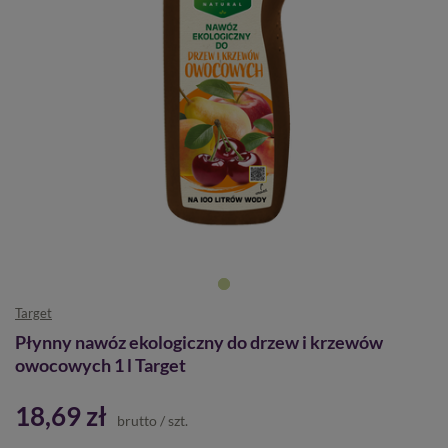
Target
Płynny nawóz ekologiczny do drzew i krzewów
owocowych 1 l Target
18,69 zł
brutto
/
szt.