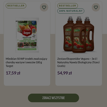
BESTSELLER
BESTSELLER
100% NATURALNY
Miedzian 50 WP środek zwalczający
Zestaw Ekopomidor Vegano – 3x1 l
choroby warzyw i owoców 100 g
Naturalny Nawóz Ekologiczny (Trzeci
Target
Gratis)
17,59 zł
54,99 zł
ZOBACZ WSZYSTKIE