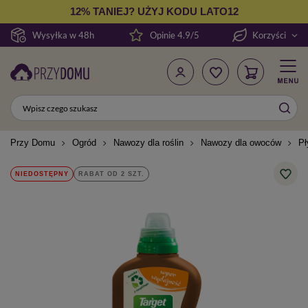
12% TANIEJ? UŻYJ KODU LATO12
Wysyłka w 48h
Opinie 4.9/5
Korzyści
Przy Domu
Ogród
Nawozy dla roślin
Nawozy dla owoców
Pł
NIEDOSTĘPNY
RABAT OD 2 SZT.