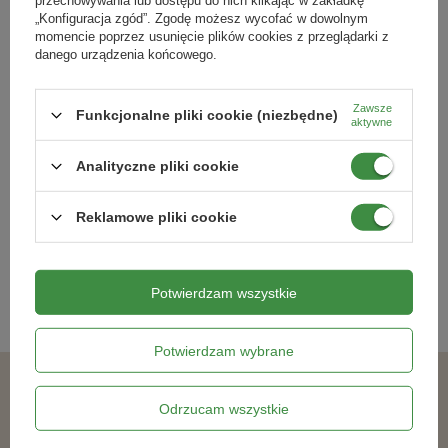
przechowywania lub dostępu do nich klikając w zakładkę
„Konfiguracja zgód”. Zgodę możesz wycofać w dowolnym
momencie poprzez usunięcie plików cookies z przeglądarki z
Podmiot odpowiedzialny za ten produkt na terenie UE
Więcej
danego urządzenia końcowego.
Zawsze
Funkcjonalne pliki cookie (niezbędne)
NAWÓZ ZADBANY TRAWNIK Z
Nawóz do róż z mikroelementami 1
aktywne
MĄCZKĄ BAZALTOWĄ 8 kg
kg
Analityczne pliki cookie
85,79 zł
18,69 zł
Reklamowe pliki cookie
Kategorie powiązane
Potwierdzam wszystkie
Nawozy dla owoców
,
Ekologiczne nawozy płynne
,
Zdrowe drzewa
i krzewy owocowe
,
Potwierdzam wybrane
Podobne produkty
Odrzucam wszystkie