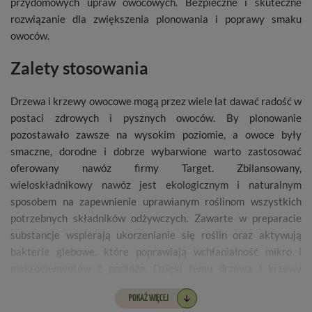
przydomowych upraw owocowych. Bezpieczne i skuteczne
rozwiązanie dla zwiększenia plonowania i poprawy smaku
owoców.
Zalety stosowania
Drzewa i krzewy owocowe mogą przez wiele lat dawać radość w
postaci zdrowych i pysznych owoców. By plonowanie
pozostawało zawsze na wysokim poziomie, a owoce były
smaczne, dorodne i dobrze wybarwione warto zastosować
oferowany nawóz firmy Target. Zbilansowany,
wieloskładnikowy nawóz jest ekologicznym i naturalnym
sposobem na zapewnienie uprawianym roślinom wszystkich
potrzebnych składników odżywczych. Zawarte w preparacie
substancje wspierają ukorzenianie się roślin oraz aktywują
bakterie glebowe, które poprawiają wchłanialność mikro i
makroelementów z podłoża. Dzięki temu drzewa i krzewy
owocowe będą rosły zdrowe i mocne, a kwitnienie będzie obfite,
POKAŻ WIĘCEJ
co z kolei ma niebagatelny wpływ na późniejsze plony. Zasilone