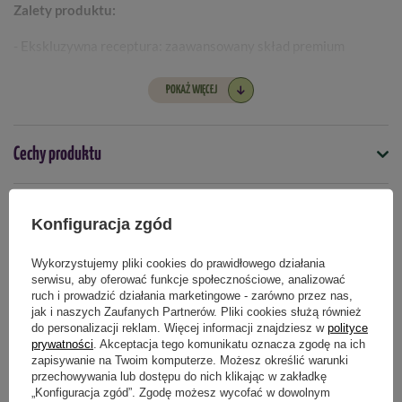
Zalety produktu:
- Ekskluzywna receptura: zaawansowany skład premium
gwarantujący bujny wzrost i doskonałą kondycję roślin.
POKAŻ WIĘCEJ
- Długotrwałe odżywianie: zawiera startową dawkę nawozu
najwyższej jakości, która zabezpiecza potrzeby żywieniowe
roślin aż do 12 tygodni.
Cechy produktu
- Aktywator korzeni (Agrosil): wzmacnia system korzeniowy,
Symbol
przyspiesza zakorzenianie oraz optymalizuje pobieranie wody i
Pytania klientów
4008398132897
Konfiguracja zgód
minerałów.
Do jakich roślin
- Idealnie niskie pH: stabilny, kwaśny odczyn dopasowany
Wykorzystujemy pliki cookies do prawidłowego działania
Opinie naszych klientów
rośliny kwaśnolubne
serwisu, aby oferować funkcje społecznościowe, analizować
dokładnie do specyficznych wymagań fizjologicznych roślin
ruch i prowadzić działania marketingowe - zarówno przez nas,
kwasolubnych.
jak i naszych Zaufanych Partnerów. Pliki cookies służą również
do personalizacji reklam. Więcej informacji znajdziesz w
polityce
Podmiot odpowiedzialny za ten produkt na terenie UE
Więcej
- Doskonała struktura: podłoże zachowuje optymalną pulchność
prywatności
. Akceptacja tego komunikatu oznacza zgodę na ich
Produkty powiązane
i przewiewność, zapobiegając zbijaniu się ziemi wokół korzeni.
zapisywanie na Twoim komputerze. Możesz określić warunki
przechowywania lub dostępu do nich klikając w zakładkę
„Konfiguracja zgód”. Zgodę możesz wycofać w dowolnym
Wykorzystanie: