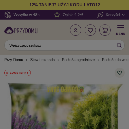
12% TANIEJ? UŻYJ KODU LATO12
Wysyłka w 48h
Opinie 4.9/5
Korzyści
Przy Domu
Siew i rozsada
Podłoża ogrodnicze
Podłoże do wrz
NIEDOSTĘPNY