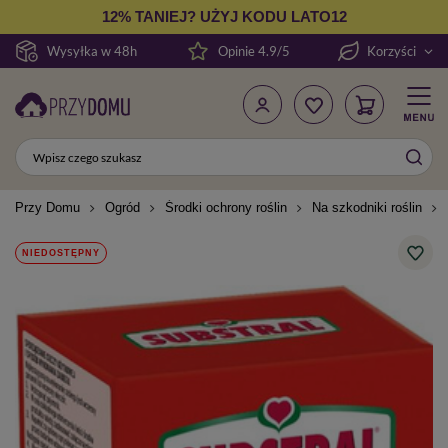
12% TANIEJ? UŻYJ KODU LATO12
Wysyłka w 48h
Opinie 4.9/5
Korzyści
Przy Domu
Ogród
Środki ochrony roślin
Na szkodniki roślin
NIEDOSTĘPNY