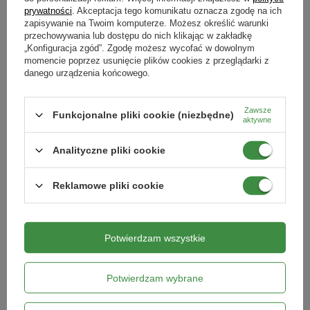
prywatności
. Akceptacja tego komunikatu oznacza zgodę na ich
mszyce,
zapisywanie na Twoim komputerze. Możesz określić warunki
Na jakie szkodniki
przędziorki,
przechowywania lub dostępu do nich klikając w zakładkę
mszyce
przędziorki
mączliki
miseczniki
ćma bukszpanowa
„Konfiguracja zgód”. Zgodę możesz wycofać w dowolnym
mączliki,
tarczniki
wełnowce
gąsienice
Produkty powiązane
momencie poprzez usunięcie plików cookies z przeglądarki z
miseczniki,
danego urządzenia końcowego.
Kiedy stosować
ćmy bukszpanowe,
przez cały rok
tarczniki,
Zawsze
Funkcjonalne pliki cookie (niezbędne)
wełnowce,
aktywne
Forma
skoczki,
płyn
Analityczne pliki cookie
gąsienice motyli,
poskrzypki liliowe.
Reklamowe pliki cookie
Sposób użycia
Potwierdzam wszystkie
SUBSTRAL kędzierzawość SYLLIT
Roundup Flex Ogród – 1000 ml
Odmierzyć
7 ml preparatu i dodać do 1 litra wody
, wymieszać.
65 WP 5g
Substral
Potwierdzam wybrane
Aplikować wyłącznie na rośliny ozdobne za pomocą
opryskiwacza. Polysect Naturen
stosować interwencyjnie
po
12,09 zł
59,49 zł