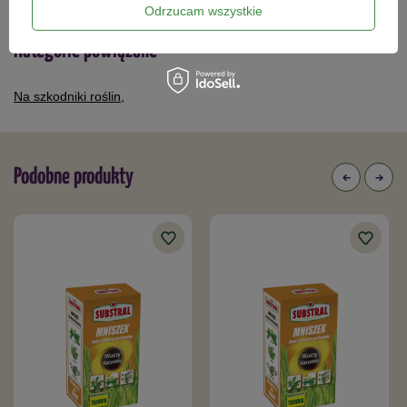
zauważeniu szkodnika, bądź pierwszych objawów jego
Odrzucam wszystkie
obecności.
Kategorie powiązane
Na szkodniki roślin
,
Skład
Zawartość substancji czynnych:
Podobne produkty
olej rzepakowy (tłuszcz pochodzenia naturalnego) -
700g/l (76,1%),
pyretryny (związek z grupy naturalnych pyretryn) - 7g/l
(0,76%).
Wydajność:
1 opakowanie 100 ml wystarczy na ok. 14 l
roztworu do oprysku
Opakowanie
: 100 ml