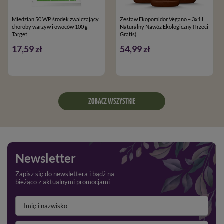
Miedzian 50 WP środek zwalczający
Zestaw Ekopomidor Vegano – 3x1 l
choroby warzyw i owoców 100 g
Naturalny Nawóz Ekologiczny (Trzeci
Target
Gratis)
17,59 zł
54,99 zł
ZOBACZ WSZYSTKIE
Newsletter
Zapisz się do newslettera i bądź na
bieżąco z aktualnymi promocjami