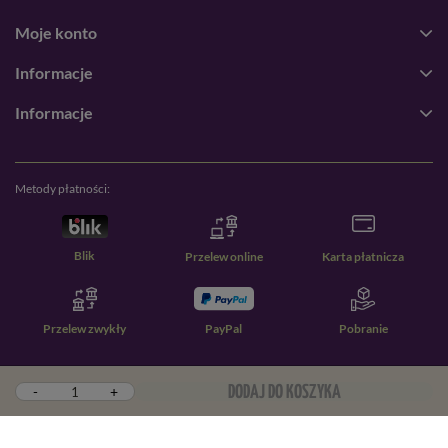
Moje konto
Informacje
Informacje
Metody płatności:
Blik
Przelew online
Karta płatnicza
Przelew zwykły
PayPal
Pobranie
-
+
DODAJ DO KOSZYKA
W sklepie prezentujemy ceny brutto (z VAT).