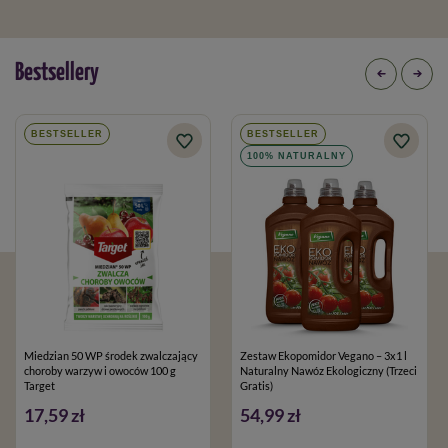
Bestsellery
BESTSELLER
BESTSELLER
100% NATURALNY
Miedzian 50 WP środek zwalczający
Zestaw Ekopomidor Vegano – 3x1 l
choroby warzyw i owoców 100 g
Naturalny Nawóz Ekologiczny (Trzeci
Target
Gratis)
17,59 zł
54,99 zł