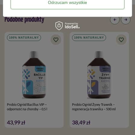
Odrzucam wszystkie
Warzywa:
stosować doglebowo przed siewem lub w
trakcie okresu wegetacyjnego.
Podobne produkty
Skład
100% NATURALNY
100% NATURALNY
Kompleks żywych kultur bakterii
Paenibacillus
polymyxa
,
azotobacter chroococcum
, ekologiczna melasa z trzciny
cukrowej, woda.
Opakowanie:
2 l
Probio Ogród Bacillus VIP –
Probio Ogród Żywy Trawnik –
odporność na choroby – 0,5 l
regeneracja trawnika – 500 ml
43,99 zł
38,49 zł