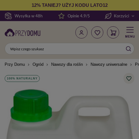
12% TANIEJ? UŻYJ KODU LATO12
Wysyłka w 48h
Opinie 4.9/5
Korzyści
Przy Domu
Ogród
Nawozy dla roślin
Nawozy uniwersalne
Pr
100% NATURALNY