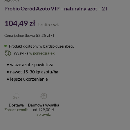
Agrobios
Probio Ogród Azoto VIP – naturalny azot – 2 l
104,49 zł
brutto
/
szt.
Cena jednostkowa
52,25 zł / l
Produkt dostępny w bardzo dużej ilości
Wysyłka
w poniedziałek
• wiąże azot z powietrza
• nawet 15-30 kg azotu/ha
• lepsze ukorzenianie
Dostawa
Darmowa wysyłka
Zobacz cennik
od
199,00 zł
Sprawdź