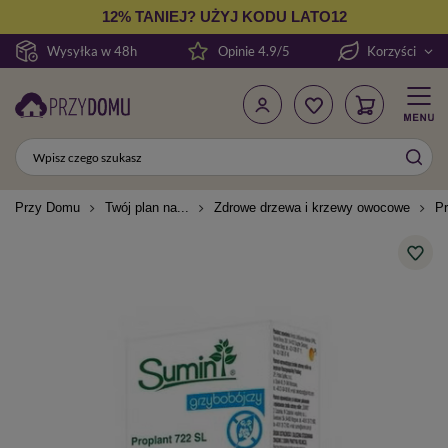
12% TANIEJ? UŻYJ KODU LATO12
Wysyłka w 48h
Opinie 4.9/5
Korzyści
Przy Domu
Twój plan na...
Zdrowe drzewa i krzewy owocowe
Pr