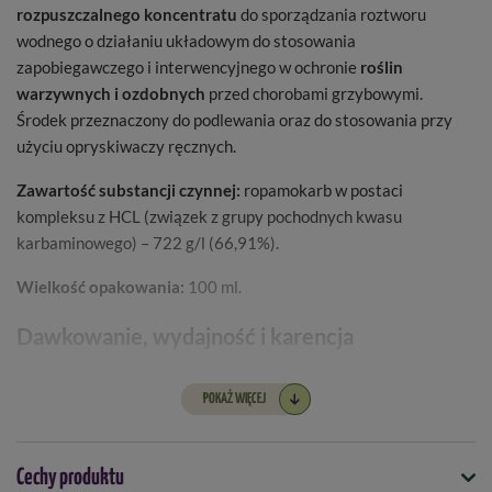
rozpuszczalnego koncentratu
do sporządzania roztworu
wodnego o działaniu układowym do stosowania
zapobiegawczego i interwencyjnego w ochronie
roślin
warzywnych i ozdobnych
przed chorobami grzybowymi.
Środek przeznaczony do podlewania oraz do stosowania przy
użyciu opryskiwaczy ręcznych.
Zawartość substancji czynnej:
ropamokarb w postaci
kompleksu z HCL (związek z grupy pochodnych kwasu
karbaminowego) – 722 g/l (66,91%).
Wielkość opakowania:
100 ml.
Dawkowanie, wydajność i karencja
Ogórek pod osłonami, pomidor pod osłonami, sałata pod
POKAŻ WIĘCEJ
2
osłonami:
15 ml / 10 l wody (3-6 l gotowego roztworu/m
)
Gerbera pod osłonami, cyprysik lawsona pod osłonami,
Cechy produktu
poinsecja pod osłonami, difenbachia pod osłonami,