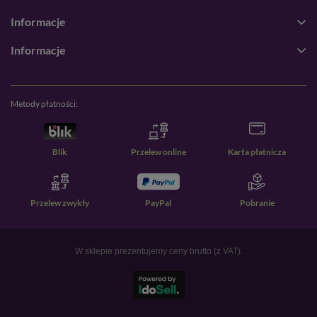
Informacje
Informacje
Metody płatności:
Blik
Przelew online
Karta płatnicza
Przelew zwykły
PayPal
Pobranie
W sklepie prezentujemy ceny brutto (z VAT).