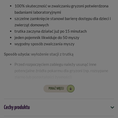
100% skuteczność w zwalczaniu gryzoni potwierdzona
badaniami laboratoryjnymi
szczelne zamknięcie stanowi barierę dostępu dla dzieci i
zwierząt domowych
trutka zaczyna działać już po 15 minutach
jeden pojemnik likwiduje do 50 myszy
wygodny sposób zwalczania myszy
Sposób użycia:
wyłożenie stacji z trutką
Przed rozpoczęciem zabiegu należy usunąć inne
potencjalne źródła pokarmu dla gryzoni (np. rozsypane
ziarno lub pozostałości żywności)
Stacje deratyzacyjne powinny być umieszczane w
POKAŻ WIĘCEJ
bezpośrednim sąsiedztwie obszarów, w których
zaobserwowano aktywność gryzoni (np. ścieżki, miejsca
gniazdowania, miejsca żerowania, otwory, itp.)
Cechy produktu
Tam gdzie jest to możliwe, stacje deratyzacyjne należy
przytwierdzić do podłoża lub innych struktur