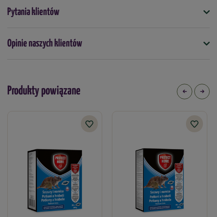
Tam gdzie jest to możliwe zabezpieczyć przynętę w taki
Symbol
Pytania klientów
3664715023609
sposób, aby nie mogła być ona wynoszona
Należy wymieniać każdą przynętę uszkodzoną przez
wodę lub zanieczyszczoną
Opinie naszych klientów
Podmiot odpowiedzialny za ten produkt na terenie UE
Więcej
Nieuszkodzone stacje deratyzacyjne mogą być użyte
ponownie
Dawkowanie
Produkty powiązane
Jeśli wymagana jest więcej niż jedna stacja deratyzacyjna,
minimalna odległość pomiędzy stacjami powinna wynosić 3 m.
Substancja czynna
alfachloraloza 4%
Produkt biobójczy należy używać z zachowaniem szczególnych