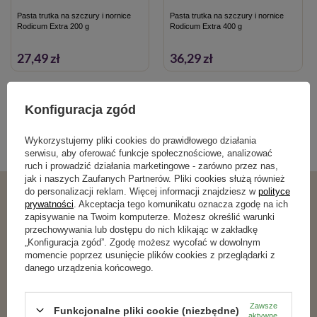
środków ostrożności. Przed użyciem należy przeczytać etykietę
Pasta trutka na szczury i nornice
Pasta trutka na szczury i nornice
i ulotkę informacyjną.
Rodicum Extra 200 g
Rodicum Extra 400 g
27,49 zł
36,29 zł
Kategorie powiązane
Konfiguracja zgód
Wykorzystujemy pliki cookies do prawidłowego działania
Myszy i szczury
,
serwisu, aby oferować funkcje społecznościowe, analizować
ruch i prowadzić działania marketingowe - zarówno przez nas,
jak i naszych Zaufanych Partnerów. Pliki cookies służą również
do personalizacji reklam. Więcej informacji znajdziesz w
polityce
prywatności
. Akceptacja tego komunikatu oznacza zgodę na ich
Podobne produkty
zapisywanie na Twoim komputerze. Możesz określić warunki
przechowywania lub dostępu do nich klikając w zakładkę
„Konfiguracja zgód”. Zgodę możesz wycofać w dowolnym
momencie poprzez usunięcie plików cookies z przeglądarki z
danego urządzenia końcowego.
Zawsze
Funkcjonalne pliki cookie (niezbędne)
aktywne