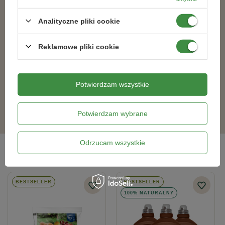
Analityczne pliki cookie
Reklamowe pliki cookie
ZWALCZA KARALUCHY 5 G
Pasta trutka na szczury i nornice
Rodicum Extra 200 g
Potwierdzam wszystkie
32,99 zł
27,49 zł
Potwierdzam wybrane
Odrzucam wszystkie
Bestsellery
BESTSELLER
BESTSELLER
100% NATURALNY