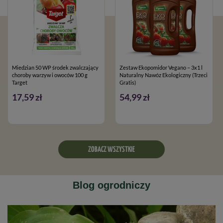
Miedzian 50 WP środek zwalczający
Zestaw Ekopomidor Vegano – 3x1 l
choroby warzyw i owoców 100 g
Naturalny Nawóz Ekologiczny (Trzeci
Target
Gratis)
17,59 zł
54,99 zł
ZOBACZ WSZYSTKIE
Blog ogrodniczy