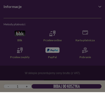
Informacje
Metody płatności:
Blik
Przelew online
Karta płatnicza
Przelew zwykły
PayPal
Pobranie
W sklepie prezentujemy ceny brutto (z VAT).
-
+
DODAJ DO KOSZYKA