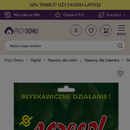
12% TANIEJ? UŻYJ KODU LATO12
Wysyłka w 48h
Opinie 4.9/5
Korzyści
Przy Domu
Ogród
Nawozy dla roślin
Nawozy dla trawnika
R