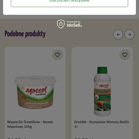
Nawozy dla trawnika
,
Zdrowy trawnik po zimie
,
Podobne produkty
Wapno Do Trawników – Nawóz
Drożdże - Stymulator Wzrostu Roślin
Wapniowy 10 kg
1 l