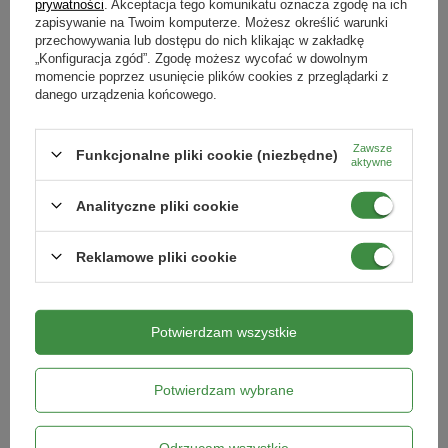
Produkty powiązane
prywatności
. Akceptacja tego komunikatu oznacza zgodę na ich
jest silnie skondensowany.
Typ nawozu
zapisywanie na Twoim komputerze. Możesz określić warunki
mineralny
przechowywania lub dostępu do nich klikając w zakładkę
„Konfiguracja zgód”. Zgodę możesz wycofać w dowolnym
momencie poprzez usunięcie plików cookies z przeglądarki z
Skład
danego urządzenia końcowego.
Podmiot odpowiedzialny za ten produkt na terenie UE
Więcej
azot (N) – 21%
fosfor (P
O
) – 5%
Zawsze
2
5
Funkcjonalne pliki cookie (niezbędne)
aktywne
potas (K
O) – 6%
2
magnez (MgO) – 2%
Analityczne pliki cookie
Reklamowe pliki cookie
2
Opakowanie
: 0,35 kg (wystarcza na 350 m
)
Drożdże - Stymulator Wzrostu
Wapno Do Trawników – Nawóz
Roślin 1 l
Wapniowy 10 kg
Potwierdzam wszystkie
32,99 zł
54,99 zł
Potwierdzam wybrane
Kategorie powiązane
Odrzucam wszystkie