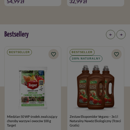
54,99 zł
32,99 zł
Bestsellery
BESTSELLER
BESTSELLER
100% NATURALNY
Miedzian 50 WP środek zwalczający
Zestaw Ekopomidor Vegano – 3x1 l
choroby warzyw i owoców 100 g
Naturalny Nawóz Ekologiczny (Trzeci
Target
Gratis)