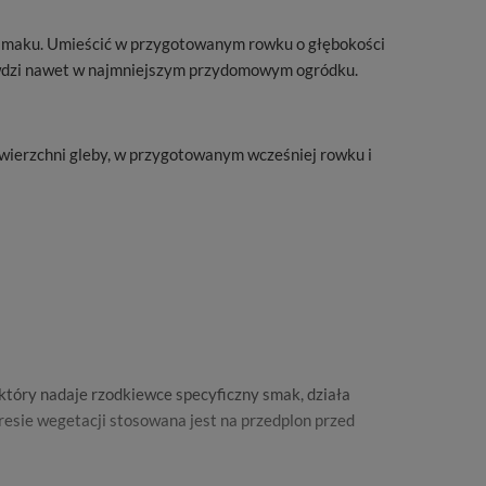
 w smaku. Umieścić w przygotowanym rowku o głębokości
prawdzi nawet w najmniejszym przydomowym ogródku.
owierzchni gleby, w przygotowanym wcześniej rowku i
 który nadaje rzodkiewce specyficzny smak, działa
resie wegetacji stosowana jest na przedplon przed