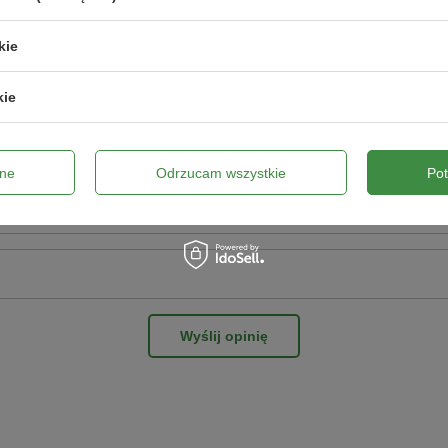
pinii
kie
kie
ne zdjęcie produktu:
ne
Odrzucam wszystkie
Po
Wyślij opinię