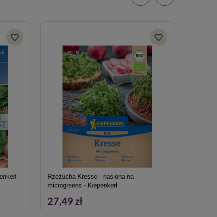
enkerl
Rzeżucha Kresse - nasiona na
Groch Zw
microgreens - Kiepenkerl
27,49 zł
19,79