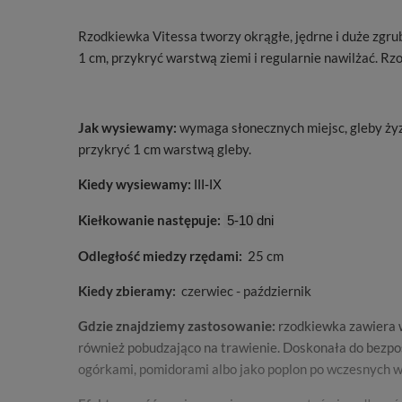
Rzodkiewka Vitessa tworzy okrągłe, jędrne i duże zgru
1 cm, przykryć warstwą ziemi i regularnie nawilżać. 
Jak wysiewamy:
wymaga słonecznych miejsc, gleby żyz
przykryć 1 cm warstwą gleby.
Kiedy wysiewamy:
III-IX
Kiełkowanie następuje:
5-10 dni
Odległość miedzy rzędami:
25 cm
Kiedy zbieramy:
czerwiec - październik
Gdzie znajdziemy zastosowanie:
rzodkiewka zawiera w
również pobudzająco na trawienie. Doskonała do bezpośr
ogórkami, pomidorami albo jako poplon po wczesnych 