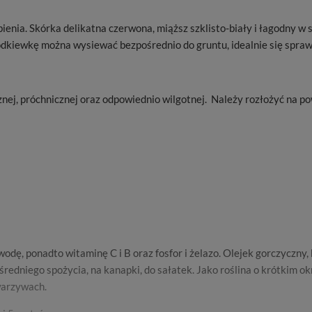
bienia. Skórka delikatna czerwona, miąższ szklisto-biały i łagodny
Rzodkiewkę można wysiewać bezpośrednio do gruntu, idealnie się s
nej, próchnicznej oraz odpowiednio wilgotnej. Należy rozłożyć na p
odę, ponadto witaminę C i B oraz fosfor i żelazo. Olejek gorczyczny,
edniego spożycia, na kanapki, do sałatek. Jako roślina o krótkim ok
warzywach.