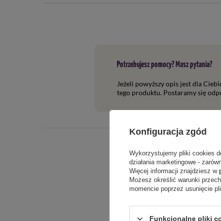
Potrzebujesz pomocy? Masz pytania?
Jeżeli powyższy opis jest dla Cieb
tego produktu. Postaramy się odpo
Konfiguracja zgód
Wykorzystujemy pliki cookies d
działania marketingowe - zarówn
Więcej informacji znajdziesz w
Możesz określić warunki przec
momencie poprzez usunięcie pl
Funkcjonalne pliki c