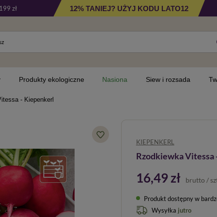
12% TANIEJ? UŻYJ KODU LATO12
199 zł
y
Produkty ekologiczne
Nasiona
Siew i rozsada
Tw
itessa - Kiepenkerl
KIEPENKERL
Rzodkiewka Vitessa 
16,49 zł
brutto
/
sz
Produkt dostępny w bardzo 
Wysyłka
jutro