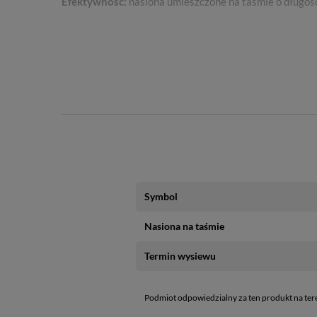
Efektywność:
nasiona umieszczone na taśmie o długoś
Symbol
Nasiona na taśmie
Termin wysiewu
Podmiot odpowiedzialny za ten produkt na ter