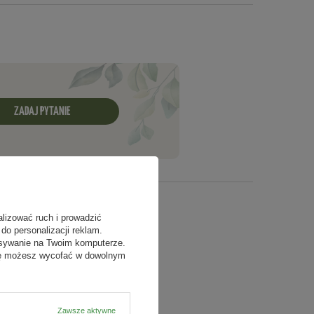
ZADAJ PYTANIE
alizować ruch i prowadzić
do personalizacji reklam.
isywanie na Twoim komputerze.
odę możesz wycofać w dowolnym
Zawsze aktywne