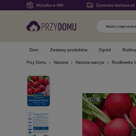
Wysyłka w 48h
Darmowa dostawa od 
Dom
Zestawy produktów
Ogród
Roślin
Przy Domu
Nasiona
Nasiona warzyw
Rzodkiewka V