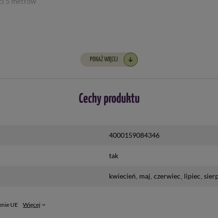
ci 5 metrów
POKAŻ WIĘCEJ
Cechy produktu
4000159084346
tak
kwiecień
maj
czerwiec
lipiec
sier
enie UE
Więcej