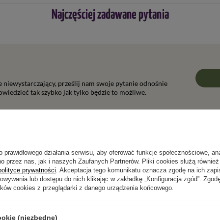
Najczęściej zadawane pytania
ie niewystarczający, prześlij nam swoje pytanie odnośnie
wiedzieć tak szybko jak tylko będzie to możliwe.
Napisz swoją opinię
o prawidłowego działania serwisu, aby oferować funkcje społecznościowe, an
o przez nas, jak i naszych Zaufanych Partnerów. Pliki cookies służą również 
polityce prywatności
. Akceptacja tego komunikatu oznacza zgodę na ich zap
Twoja ocena:
howywania lub dostępu do nich klikając w zakładkę „Konfiguracja zgód”. Zg
5/5
ików cookies z przeglądarki z danego urządzenia końcowego.
ookie (niezbędne)