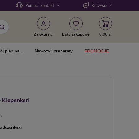
Pomoc i kontakt
Korzyści
Zaloguj się
Listy zakupowe
0,00 zł
ój plan na...
Nawozy i preparaty
PROMOCJE
- Kiepenkerl
t.
dużej ilości