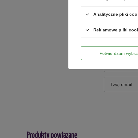
Treść twojej o
Analityczne pliki coo
Reklamowe pliki coo
Dodaj włas
Potwierdzam wybra
Twoje imię
Twój email
Produkty powiązane