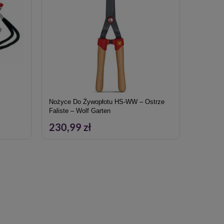
Nożyce Do Żywopłotu HS-WW – Ostrze
Telesko
Faliste – Wolf Garten
230,99 zł
351,9