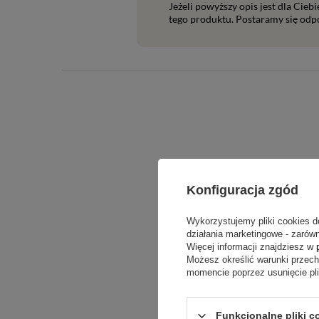
Jeżeli powyższy opis jest dla Cieb
tego produktu. Postaramy się odpo
Konfiguracja zgód
Treść twojej o
Wykorzystujemy pliki cookies d
działania marketingowe - zarówn
Więcej informacji znajdziesz w
Możesz określić warunki przec
momencie poprzez usunięcie pl
Dodaj włas
Funkcjonalne pliki c