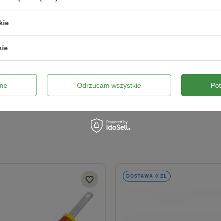
kie
kie
ne
Odrzucam wszystkie
Po
Wyślij opinię
DOSTAWA 0 ZŁ