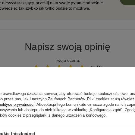
ie niewystarczający, prześlij nam swoje pytanie odnośnie
wiedzieć tak szybko jak tylko będzie to możliwe.
Napisz swoją opinię
Twoja ocena:
5/5
pinii
o prawidłowego działania serwisu, aby oferować funkcje społecznościowe, an
o przez nas, jak i naszych Zaufanych Partnerów. Pliki cookies służą również 
polityce prywatności
. Akceptacja tego komunikatu oznacza zgodę na ich zap
howywania lub dostępu do nich klikając w zakładkę „Konfiguracja zgód”. Zg
ików cookies z przeglądarki z danego urządzenia końcowego.
ne zdjęcie produktu:
ookie (niezbędne)