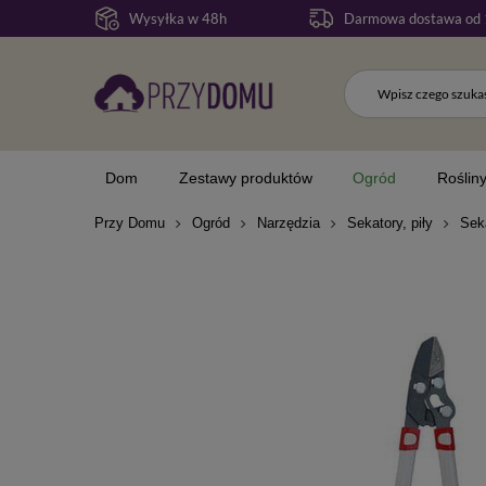
Wysyłka w 48h
Darmowa dostawa od 
Dom
Zestawy produktów
Ogród
Roślin
Przy Domu
Ogród
Narzędzia
Sekatory, piły
Sek