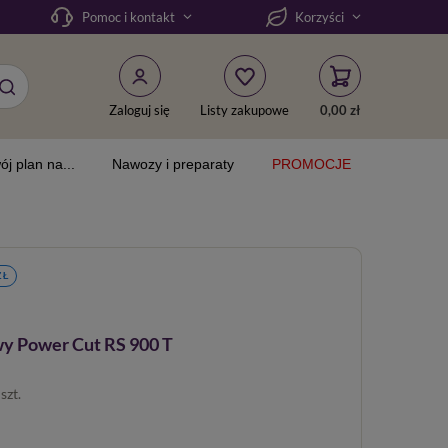
Pomoc i kontakt
Korzyści
Zaloguj się
Listy zakupowe
0,00 zł
ój plan na...
Nawozy i preparaty
PROMOCJE
ZŁ
y Power Cut RS 900 T
/
szt.