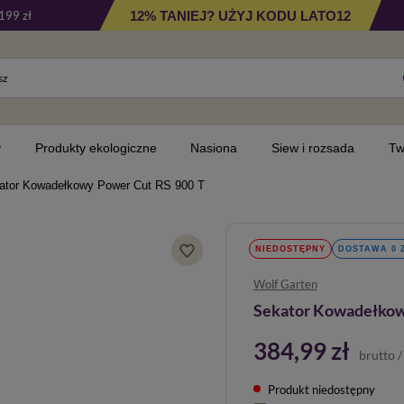
12% TANIEJ? UŻYJ KODU LATO12
199 zł
y
Produkty ekologiczne
Nasiona
Siew i rozsada
Tw
ator Kowadełkowy Power Cut RS 900 T
NIEDOSTĘPNY
DOSTAWA 0 
Wolf Garten
Sekator Kowadełkow
384,99 zł
brutto
Produkt niedostępny