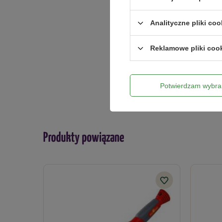
Analityczne pliki coo
Twoje imię
Reklamowe pliki coo
Twój email
Potwierdzam wybra
Produkty powiązane