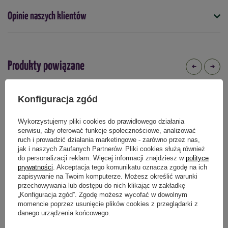
Opinie naszych klientów
- Ochrona drzew owocowych i krzewów przed ptactwem
Podmiot odpowiedzialny za ten produkt na terenie UE
Więcej
- Ochrona balkonu przed ptakami, gołębiami lub kotami
- Ochrona basenów, stawów lub oczek wodnych przed
zanieczyszczeniami, liśćmi
Produkty powiązane
- Wspomaga uprawę roślin w szklarniach lub tunelach
foliowych
- Ochrona tarasów, altan lub parapetów
Konfiguracja zgód
Wykorzystujemy pliki cookies do prawidłowego działania
serwisu, aby oferować funkcje społecznościowe, analizować
ruch i prowadzić działania marketingowe - zarówno przez nas,
jak i naszych Zaufanych Partnerów. Pliki cookies służą również
do personalizacji reklam. Więcej informacji znajdziesz w
polityce
prywatności
. Akceptacja tego komunikatu oznacza zgodę na ich
zapisywanie na Twoim komputerze. Możesz określić warunki
przechowywania lub dostępu do nich klikając w zakładkę
„Konfiguracja zgód”. Zgodę możesz wycofać w dowolnym
momencie poprzez usunięcie plików cookies z przeglądarki z
Wąż 1/2' 25m Green Star
Wielodoniczki z włókna kokosowego
danego urządzenia końcowego.
kwadratowe – 6 x 6 cm (8 komórek,
wysokość 6 cm) 3 szt. Green Star