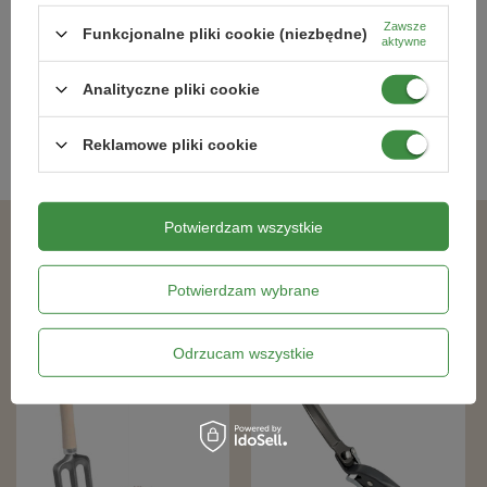
53,90 zł
7,59 zł
Zawsze
Funkcjonalne pliki cookie (niezbędne)
aktywne
Analityczne pliki cookie
Kategorie powiązane
Reklamowe pliki cookie
Inne
,
Inne
,
Potwierdzam wszystkie
Podobne produkty
Potwierdzam wybrane
Odrzucam wszystkie