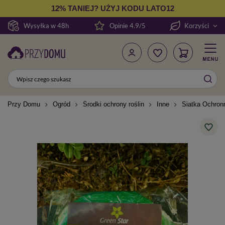
12% TANIEJ? UŻYJ KODU LATO12
Wysyłka w 48h
Opinie 4.9/5
Korzyści
Przy Domu
Ogród
Środki ochrony roślin
Inne
Siatka Ochron