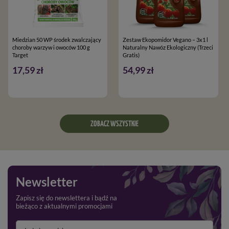
Miedzian 50 WP środek zwalczający
Zestaw Ekopomidor Vegano – 3x1 l
choroby warzyw i owoców 100 g
Naturalny Nawóz Ekologiczny (Trzeci
Target
Gratis)
17,59 zł
54,99 zł
ZOBACZ WSZYSTKIE
Newsletter
Zapisz się do newslettera i bądź na
bieżąco z aktualnymi promocjami