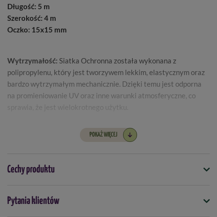
Długość: 5 m
Szerokość: 4 m
Oczko: 15x15 mm
Wytrzymałość:
Siatka Ochronna została wykonana z
polipropylenu, który jest tworzywem lekkim, elastycznym oraz
bardzo wytrzymałym mechanicznie. Dzięki temu jest odporna
na promieniowanie UV oraz inne warunki atmosferyczne, co
sprawia, że jest wielokrotnego użytku.
Montaż:
Produkt jest bardzo prosty w montażu. Należy
POKAŻ WIĘCEJ
narzucić go na obszar, który chcemy chronić i przymocować do
podłoża.
Cechy produktu
Bezpieczeństwo:
Jest to ekologiczne i w pełni bezpieczne
rozwiązanie. Siatka Ochronna nie wpływa na rozwój roślin.
Symbol
Pytania klientów
5901875007758
Zastosowanie: