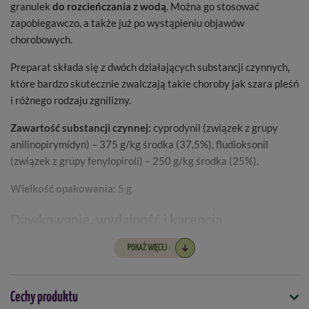
granulek
do rozcieńczania z wodą
. Można go stosować
zapobiegawczo, a także już po wystąpieniu objawów
chorobowych.
Preparat składa się z dwóch działających substancji czynnych,
które bardzo skutecznie zwalczają takie choroby jak szara pleśń
i różnego rodzaju zgnilizny.
Zawartość substancji czynnej:
cyprodynil (związek z grupy
anilinopirymidyn) – 375 g/kg środka (37,5%), fludioksonil
(związek z grupy fenylopiroli) – 250 g/kg środka (25%).
Wielkość opakowania:
5 g.
Dawkowanie, wydajność i karencja
2
POKAŻ WIĘCEJ
Jabłoń:
7,5 g / 100 m
/ 6 l wody, karencja 3 dni
2
Truskawka:
8 g / 100 m
/ 6-8 l wody, karencja 3 dni
Cechy produktu
2
Malina, jeżyna:
8-10 g / 100 m
/ 7-10 l wody, karencja 3 dni