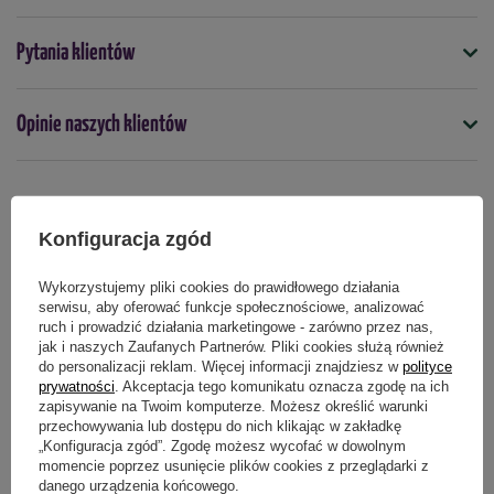
Fasola szparagowa, groch zwyczajny, groch siewny
Symbol
Pytania klientów
5907102003708
2
cukrowy:
8-10 g / 100 m
/ 4-8 l wody, karencja 3 dni
2
Pomidor w szklarniach:
Kiedy stosować
10 g / 100 m
/ 10-12 l wody, karencja
Opinie naszych klientów
kwiecień
maj
czerwiec
lipiec
sierpień
wrzesień
3 dni
2
Forma
Czereśnia, wiśnia:
6-10 g / 100 m
/ 6-15 l wody, karencja 3 dni
proszek
2
Grusza, pigwa:
7,5-10 g / 100 m
/ 3-15 l wody, karencja 3 dni
Produkty powiązane
Konfiguracja zgód
2
Śliwa:
6-10 g / 100 m
/ 6-15 l wody, karencja 3 dni
Podmiot odpowiedzialny za ten produkt na terenie UE
Więcej
Wykorzystujemy pliki cookies do prawidłowego działania
serwisu, aby oferować funkcje społecznościowe, analizować
2
Morela, brzoskwinia, nektarynka:
6-9 g / 100 m
/ 3-15 l
ruch i prowadzić działania marketingowe - zarówno przez nas,
wody, karencja 3 dni
jak i naszych Zaufanych Partnerów. Pliki cookies służą również
do personalizacji reklam. Więcej informacji znajdziesz w
polityce
Porzeczka czarna, porzeczka czerwona, porzeczka biała,
prywatności
. Akceptacja tego komunikatu oznacza zgodę na ich
zapisywanie na Twoim komputerze. Możesz określić warunki
2
borówka amerykańska, żurawina:
8-10 g / 100 m
/ 5-20 l
przechowywania lub dostępu do nich klikając w zakładkę
wody, karencja 3 dni
„Konfiguracja zgód”. Zgodę możesz wycofać w dowolnym
momencie poprzez usunięcie plików cookies z przeglądarki z
2
Winorośl:
12 g / 100 m
/ 4-10 l wody, karencja 3 dni
danego urządzenia końcowego.